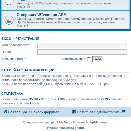
Что покупать? Фотографии, прошивки, характеристики, отзывы
Темы:
20
О версиях WTware на ARM
Свойства, ошибки, замечания и проблемы сборок WTware для Rockchip.
Про WTware на обычных x86 компьютерах смотрите раздел ниже.
Темы:
8
ВХОД
•
РЕГИСТРАЦИЯ
Имя пользователя:
Пароль:
Забыли пароль?
Запомнить меня
КТО СЕЙЧАС НА КОНФЕРЕНЦИИ
Всего
243
посетителя :: 2 зарегистрированных, 0 скрытых и 241 гость (основано на
активности пользователей за последние 5 минут)
Больше всего посетителей (
14117
) здесь было Сб май 09, 2026 7:42 pm
СТАТИСТИКА
Всего сообщений:
35040
• Всего тем:
4300
• Всего пользователей:
2229
• Новый
пользователь:
blackcode
На главную
Список форумов
Связаться с администрацией
Создано на основе
phpBB
® Forum Software © phpBB Limited
Русская поддержка phpBB