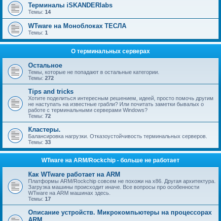
Терминалы iSKANDERlabs
Темы:
14
WTware на Моноблоках ТЕСЛА
Темы:
1
О терминальных серверах
Остальное
Темы, которые не попадают в остальные категории.
Темы:
272
Tips and tricks
Хотите поделиться интересным решением, идеей, просто помочь другим
не наступать на известные грабли? Или почитать заметки бывалых о
работе с терминальными серверами Windows?
Темы:
72
Кластеры.
Балансировка нагрузки. Отказоустойчивость терминальных серверов.
Темы:
33
WTware на ARM/Rockchip - больше не работает
Как WTware работает на ARM
Платформы ARM/Rockchip совсем не похожи на x86. Другая архитектура.
Загрузка машины происходит иначе. Все вопросы про особенности
WTware на ARM машинах здесь.
Темы:
17
Описание устройств. Микрокомпьютеры на процессорах
ARM