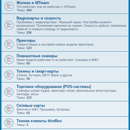
Железо и WTware
Что работает или не работает с WTware.
Темы:
469
Видеокарты и скорость
Проблемы с видеокартами. Чёрныый экран. Настройка нужного
разрешения. Положение картинки на экране. Скорость работы терминала
зависит в первую очередь от видеокарты.
Темы:
206
Принтеры
Совместимые и несовместимые модели принтеров.
Темы:
123
Планшетные сканеры
Какие модели работают и не работают. Сканеры в МФУ.
Темы:
65
Токены и смарт-карты
eToken, Рутокен, BIFIT iBank и другие
Темы:
59
Торговое оборудование (POS-системы)
Сканеры штрих-кодов, принтеры чеков, фискальные регистраторы,
пинпады, весы
Темы:
123
Сетевые карты
Ethernet и WiFi. Прошивки, бутромы.
Темы:
63
Тонкие клиенты thinBox
Темы:
3