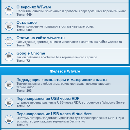
О версиях WTware
Свойства, ошибки, замечания и проблемы определенных версий WTware
Темы:
449
Остальное
Темы, которые не попадают в остальные категории.
Темы:
680
Статьи на сайте wtware.ru
Обсуждение, критика, ошибки и поправки к статьям на сайте wtware.ru
Темы:
35
Google Chrome
Как он работает в WTware без терминального сервера
Темы:
72
Железо и WTware
Подходящие компьютеры и материнские платы
Тонкие клиенты в сборе и материнские платы, подходящие для
терминалов
Темы:
103
Перенаправление USB через RDP
Штатное перенаправление USB через RDP, встроенное в Windows Server
Темы:
72
Перенаправление USB через VirtualHere
Инструмент производителя VirtualHere для перенаправления USB. Одно
устройство для каждого терминала бесплатно
Темы:
6