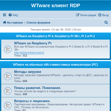
WTware клиент RDP
FAQ
Регистрация
Вход
П
На главную
Список форумов
о
Текущее время: Сб авг 08, 2026 1:09 pm
и
WTware на Raspberry Pi 4, Raspberry Pi 3B+, Pi 3 и Pi 2
с
WTware на Raspberry Pi
к
Всё про WTware на компьютере Raspberry Pi 2 Model B, и Pi 3 Model B и Pi
3B+
http://winterminal.com/ru/
Темы:
312
WTware на обычных x86-совместимых компьютерах (PC)
Методы загрузки
Методы загрузки терминала WTware - дискеты, старт из ДОС, загрузка по
сети.
Темы:
658
Планы развития. Пожелания.
Что вы хотели бы видеть в следующих версиях?
Темы:
308
Вопросы о лицензиях.
Партнерские программы. Лицензирование. Авторские права. WTware и
GPL. Почему не бесплатно.
Темы:
63