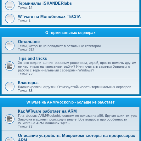
Терминалы iSKANDERlabs
Темы:
14
WTware на Моноблоках ТЕСЛА
Темы:
1
О терминальных серверах
Остальное
Темы, которые не попадают в остальные категории.
Темы:
272
Tips and tricks
Хотите поделиться интересным решением, идеей, просто помочь другим
не наступать на известные грабли? Или почитать заметки бывалых о
работе с терминальными серверами Windows?
Темы:
72
Кластеры.
Балансировка нагрузки. Отказоустойчивость терминальных серверов.
Темы:
33
WTware на ARM/Rockchip - больше не работает
Как WTware работает на ARM
Платформы ARM/Rockchip совсем не похожи на x86. Другая архитектура.
Загрузка машины происходит иначе. Все вопросы про особенности
WTware на ARM машинах здесь.
Темы:
17
Описание устройств. Микрокомпьютеры на процессорах
ARM