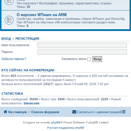
Что покупать? Фотографии, прошивки, характеристики, отзывы
Темы:
20
О версиях WTware на ARM
Свойства, ошибки, замечания и проблемы сборок WTware для Rockchip.
Про WTware на обычных x86 компьютерах смотрите раздел ниже.
Темы:
8
ВХОД
•
РЕГИСТРАЦИЯ
Имя пользователя:
Пароль:
Забыли пароль?
Запомнить меня
КТО СЕЙЧАС НА КОНФЕРЕНЦИИ
Всего
823
посетителя :: 3 зарегистрированных, 0 скрытых и 820 гостей (основано на
активности пользователей за последние 5 минут)
Больше всего посетителей (
14117
) здесь было Сб май 09, 2026 7:42 pm
СТАТИСТИКА
Всего сообщений:
35040
• Всего тем:
4300
• Всего пользователей:
2229
• Новый
пользователь:
blackcode
На главную
Список форумов
Связаться с администрацией
Создано на основе
phpBB
® Forum Software © phpBB Limited
Русская поддержка phpBB