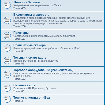
Железо и WTware
Что работает или не работает с WTware.
Темы:
469
Видеокарты и скорость
Проблемы с видеокартами. Чёрныый экран. Настройка нужного
разрешения. Положение картинки на экране. Скорость работы терминала
зависит в первую очередь от видеокарты.
Темы:
206
Принтеры
Совместимые и несовместимые модели принтеров.
Темы:
123
Планшетные сканеры
Какие модели работают и не работают. Сканеры в МФУ.
Темы:
65
Токены и смарт-карты
eToken, Рутокен, BIFIT iBank и другие
Темы:
59
Торговое оборудование (POS-системы)
Сканеры штрих-кодов, принтеры чеков, фискальные регистраторы,
пинпады, весы
Темы:
123
Сетевые карты
Ethernet и WiFi. Прошивки, бутромы.
Темы:
63
Тонкие клиенты thinBox
Темы:
3