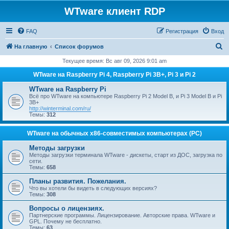
WTware клиент RDP
FAQ
Регистрация
Вход
П
На главную
Список форумов
о
Текущее время: Вс авг 09, 2026 9:01 am
и
WTware на Raspberry Pi 4, Raspberry Pi 3B+, Pi 3 и Pi 2
с
WTware на Raspberry Pi
к
Всё про WTware на компьютере Raspberry Pi 2 Model B, и Pi 3 Model B и Pi
3B+
http://winterminal.com/ru/
Темы:
312
WTware на обычных x86-совместимых компьютерах (PC)
Методы загрузки
Методы загрузки терминала WTware - дискеты, старт из ДОС, загрузка по
сети.
Темы:
658
Планы развития. Пожелания.
Что вы хотели бы видеть в следующих версиях?
Темы:
308
Вопросы о лицензиях.
Партнерские программы. Лицензирование. Авторские права. WTware и
GPL. Почему не бесплатно.
Темы:
63