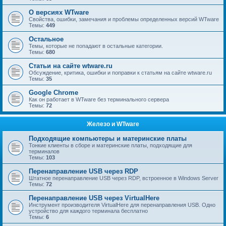
О версиях WTware
Свойства, ошибки, замечания и проблемы определенных версий WTware
Темы:
449
Остальное
Темы, которые не попадают в остальные категории.
Темы:
680
Статьи на сайте wtware.ru
Обсуждение, критика, ошибки и поправки к статьям на сайте wtware.ru
Темы:
35
Google Chrome
Как он работает в WTware без терминального сервера
Темы:
72
Железо и WTware
Подходящие компьютеры и материнские платы
Тонкие клиенты в сборе и материнские платы, подходящие для
терминалов
Темы:
103
Перенаправление USB через RDP
Штатное перенаправление USB через RDP, встроенное в Windows Server
Темы:
72
Перенаправление USB через VirtualHere
Инструмент производителя VirtualHere для перенаправления USB. Одно
устройство для каждого терминала бесплатно
Темы:
6