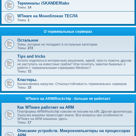
Терминалы iSKANDERlabs
Темы:
14
WTware на Моноблоках ТЕСЛА
Темы:
1
О терминальных серверах
Остальное
Темы, которые не попадают в остальные категории.
Темы:
272
Tips and tricks
Хотите поделиться интересным решением, идеей, просто помочь другим
не наступать на известные грабли? Или почитать заметки бывалых о
работе с терминальными серверами Windows?
Темы:
72
Кластеры.
Балансировка нагрузки. Отказоустойчивость терминальных серверов.
Темы:
33
WTware на ARM/Rockchip - больше не работает
Как WTware работает на ARM
Платформы ARM/Rockchip совсем не похожи на x86. Другая архитектура.
Загрузка машины происходит иначе. Все вопросы про особенности
WTware на ARM машинах здесь.
Темы:
17
Описание устройств. Микрокомпьютеры на процессорах
ARM