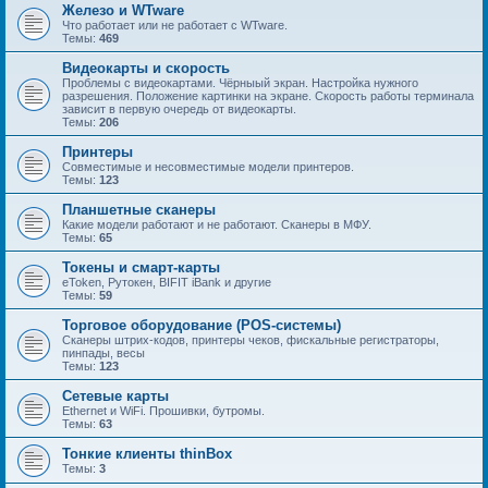
Железо и WTware
Что работает или не работает с WTware.
Темы:
469
Видеокарты и скорость
Проблемы с видеокартами. Чёрныый экран. Настройка нужного
разрешения. Положение картинки на экране. Скорость работы терминала
зависит в первую очередь от видеокарты.
Темы:
206
Принтеры
Совместимые и несовместимые модели принтеров.
Темы:
123
Планшетные сканеры
Какие модели работают и не работают. Сканеры в МФУ.
Темы:
65
Токены и смарт-карты
eToken, Рутокен, BIFIT iBank и другие
Темы:
59
Торговое оборудование (POS-системы)
Сканеры штрих-кодов, принтеры чеков, фискальные регистраторы,
пинпады, весы
Темы:
123
Сетевые карты
Ethernet и WiFi. Прошивки, бутромы.
Темы:
63
Тонкие клиенты thinBox
Темы:
3