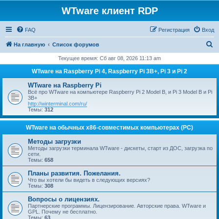
WTware клиент RDP
FAQ
Регистрация
Вход
П
На главную
Список форумов
о
Текущее время: Сб авг 08, 2026 11:13 am
и
WTware на Raspberry Pi 4, Raspberry Pi 3B+, Pi 3 и Pi 2
с
WTware на Raspberry Pi
к
Всё про WTware на компьютере Raspberry Pi 2 Model B, и Pi 3 Model B и Pi
3B+
http://winterminal.com/ru/
Темы:
312
WTware на обычных x86-совместимых компьютерах (PC)
Методы загрузки
Методы загрузки терминала WTware - дискеты, старт из ДОС, загрузка по
сети.
Темы:
658
Планы развития. Пожелания.
Что вы хотели бы видеть в следующих версиях?
Темы:
308
Вопросы о лицензиях.
Партнерские программы. Лицензирование. Авторские права. WTware и
GPL. Почему не бесплатно.
Темы:
63