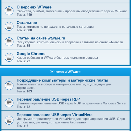
О версиях WTware
Свойства, ошибки, замечания и проблемы определенных версий WTware
Темы:
449
Остальное
Темы, которые не попадают в остальные категории.
Темы:
680
Статьи на сайте wtware.ru
Обсуждение, критика, ошибки и поправки к статьям на сайте wtware.ru
Темы:
35
Google Chrome
Как он работает в WTware без терминального сервера
Темы:
72
Железо и WTware
Подходящие компьютеры и материнские платы
Тонкие клиенты в сборе и материнские платы, подходящие для
терминалов
Темы:
103
Перенаправление USB через RDP
Штатное перенаправление USB через RDP, встроенное в Windows Server
Темы:
72
Перенаправление USB через VirtualHere
Инструмент производителя VirtualHere для перенаправления USB. Одно
устройство для каждого терминала бесплатно
Темы:
6