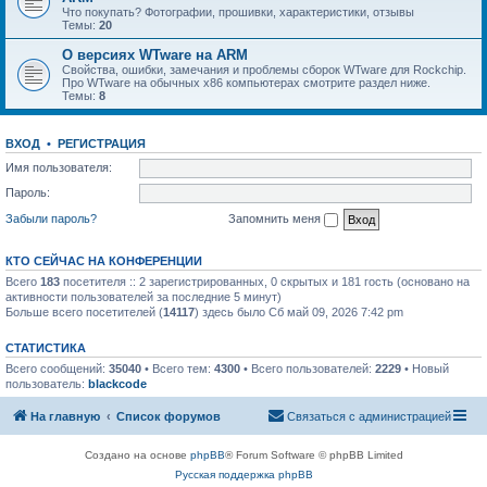
Что покупать? Фотографии, прошивки, характеристики, отзывы
Темы:
20
О версиях WTware на ARM
Свойства, ошибки, замечания и проблемы сборок WTware для Rockchip.
Про WTware на обычных x86 компьютерах смотрите раздел ниже.
Темы:
8
ВХОД
•
РЕГИСТРАЦИЯ
Имя пользователя:
Пароль:
Забыли пароль?
Запомнить меня
КТО СЕЙЧАС НА КОНФЕРЕНЦИИ
Всего
183
посетителя :: 2 зарегистрированных, 0 скрытых и 181 гость (основано на
активности пользователей за последние 5 минут)
Больше всего посетителей (
14117
) здесь было Сб май 09, 2026 7:42 pm
СТАТИСТИКА
Всего сообщений:
35040
• Всего тем:
4300
• Всего пользователей:
2229
• Новый
пользователь:
blackcode
На главную
Список форумов
Связаться с администрацией
Создано на основе
phpBB
® Forum Software © phpBB Limited
Русская поддержка phpBB