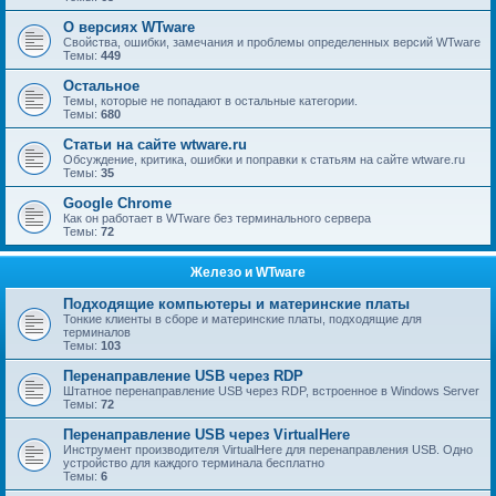
О версиях WTware
Свойства, ошибки, замечания и проблемы определенных версий WTware
Темы:
449
Остальное
Темы, которые не попадают в остальные категории.
Темы:
680
Статьи на сайте wtware.ru
Обсуждение, критика, ошибки и поправки к статьям на сайте wtware.ru
Темы:
35
Google Chrome
Как он работает в WTware без терминального сервера
Темы:
72
Железо и WTware
Подходящие компьютеры и материнские платы
Тонкие клиенты в сборе и материнские платы, подходящие для
терминалов
Темы:
103
Перенаправление USB через RDP
Штатное перенаправление USB через RDP, встроенное в Windows Server
Темы:
72
Перенаправление USB через VirtualHere
Инструмент производителя VirtualHere для перенаправления USB. Одно
устройство для каждого терминала бесплатно
Темы:
6