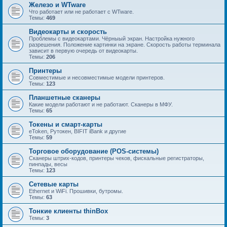
Железо и WTware
Что работает или не работает с WTware.
Темы:
469
Видеокарты и скорость
Проблемы с видеокартами. Чёрныый экран. Настройка нужного
разрешения. Положение картинки на экране. Скорость работы терминала
зависит в первую очередь от видеокарты.
Темы:
206
Принтеры
Совместимые и несовместимые модели принтеров.
Темы:
123
Планшетные сканеры
Какие модели работают и не работают. Сканеры в МФУ.
Темы:
65
Токены и смарт-карты
eToken, Рутокен, BIFIT iBank и другие
Темы:
59
Торговое оборудование (POS-системы)
Сканеры штрих-кодов, принтеры чеков, фискальные регистраторы,
пинпады, весы
Темы:
123
Сетевые карты
Ethernet и WiFi. Прошивки, бутромы.
Темы:
63
Тонкие клиенты thinBox
Темы:
3