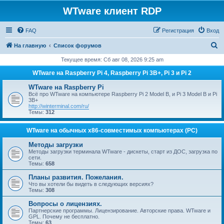
WTware клиент RDP
FAQ
Регистрация
Вход
П
На главную
Список форумов
о
Текущее время: Сб авг 08, 2026 9:25 am
и
WTware на Raspberry Pi 4, Raspberry Pi 3B+, Pi 3 и Pi 2
с
WTware на Raspberry Pi
к
Всё про WTware на компьютере Raspberry Pi 2 Model B, и Pi 3 Model B и Pi
3B+
http://winterminal.com/ru/
Темы:
312
WTware на обычных x86-совместимых компьютерах (PC)
Методы загрузки
Методы загрузки терминала WTware - дискеты, старт из ДОС, загрузка по
сети.
Темы:
658
Планы развития. Пожелания.
Что вы хотели бы видеть в следующих версиях?
Темы:
308
Вопросы о лицензиях.
Партнерские программы. Лицензирование. Авторские права. WTware и
GPL. Почему не бесплатно.
Темы:
63