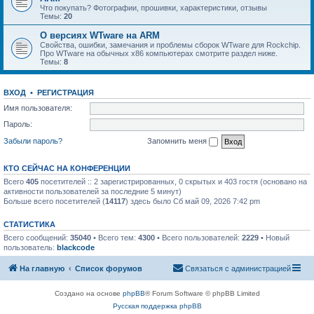
Что покупать? Фотографии, прошивки, характеристики, отзывы
Темы:
20
О версиях WTware на ARM
Свойства, ошибки, замечания и проблемы сборок WTware для Rockchip.
Про WTware на обычных x86 компьютерах смотрите раздел ниже.
Темы:
8
ВХОД
•
РЕГИСТРАЦИЯ
Имя пользователя:
Пароль:
Забыли пароль?
Запомнить меня
КТО СЕЙЧАС НА КОНФЕРЕНЦИИ
Всего
405
посетителей :: 2 зарегистрированных, 0 скрытых и 403 гостя (основано на
активности пользователей за последние 5 минут)
Больше всего посетителей (
14117
) здесь было Сб май 09, 2026 7:42 pm
СТАТИСТИКА
Всего сообщений:
35040
• Всего тем:
4300
• Всего пользователей:
2229
• Новый
пользователь:
blackcode
На главную
Список форумов
Связаться с администрацией
Создано на основе
phpBB
® Forum Software © phpBB Limited
Русская поддержка phpBB