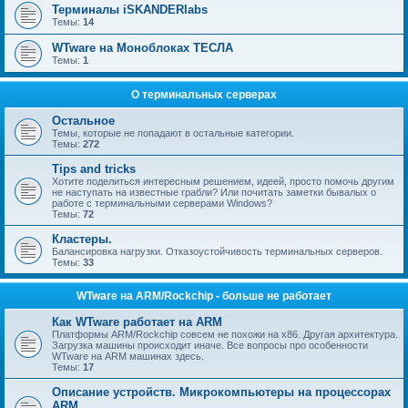
Терминалы iSKANDERlabs
Темы:
14
WTware на Моноблоках ТЕСЛА
Темы:
1
О терминальных серверах
Остальное
Темы, которые не попадают в остальные категории.
Темы:
272
Tips and tricks
Хотите поделиться интересным решением, идеей, просто помочь другим
не наступать на известные грабли? Или почитать заметки бывалых о
работе с терминальными серверами Windows?
Темы:
72
Кластеры.
Балансировка нагрузки. Отказоустойчивость терминальных серверов.
Темы:
33
WTware на ARM/Rockchip - больше не работает
Как WTware работает на ARM
Платформы ARM/Rockchip совсем не похожи на x86. Другая архитектура.
Загрузка машины происходит иначе. Все вопросы про особенности
WTware на ARM машинах здесь.
Темы:
17
Описание устройств. Микрокомпьютеры на процессорах
ARM