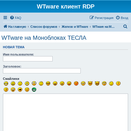
WTware клиент RDP
FAQ
Регистрация
Вход
П
На главную
Список форумов
Железо и WTware
WTware на Моноблоках ТЕСЛА
о
WTware на Моноблоках ТЕСЛА
и
НОВАЯ ТЕМА
с
Имя пользователя:
к
Заголовок:
Смайлики