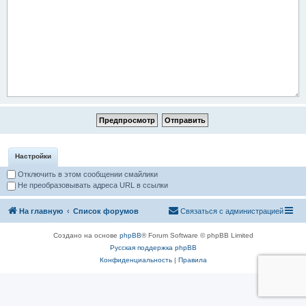
Настройки
Отключить в этом сообщении смайлики
Не преобразовывать адреса URL в ссылки
На главную
Список форумов
Связаться с администрацией
Создано на основе
phpBB
® Forum Software © phpBB Limited
Русская поддержка phpBB
Конфиденциальность
|
Правила