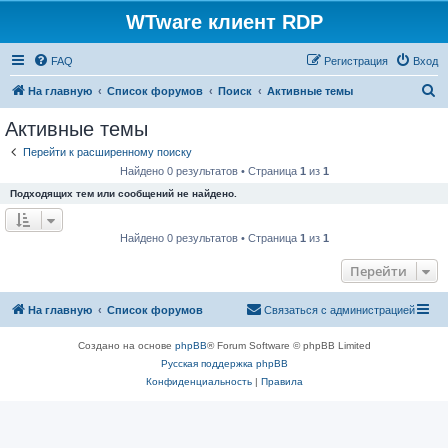
WTware клиент RDP
FAQ
Регистрация
Вход
П
На главную
Список форумов
Поиск
Активные темы
о
Активные темы
и
Перейти к расширенному поиску
с
Найдено 0 результатов • Страница
1
из
1
к
Подходящих тем или сообщений не найдено.
Найдено 0 результатов • Страница
1
из
1
Перейти
На главную
Список форумов
Связаться с администрацией
Создано на основе
phpBB
® Forum Software © phpBB Limited
Русская поддержка phpBB
Конфиденциальность
|
Правила