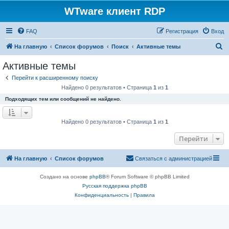
WTware клиент RDP
FAQ
Регистрация
Вход
П
На главную
Список форумов
Поиск
Активные темы
о
Активные темы
и
Перейти к расширенному поиску
с
Найдено 0 результатов • Страница
1
из
1
к
Подходящих тем или сообщений не найдено.
Найдено 0 результатов • Страница
1
из
1
Перейти
На главную
Список форумов
Связаться с администрацией
Создано на основе
phpBB
® Forum Software © phpBB Limited
Русская поддержка phpBB
Конфиденциальность
|
Правила