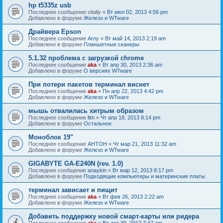
hp t5335z usb
Последнее сообщение
vitaliy
«
Вт июл 02, 2013 4:56 pm
Добавлено в форуме
Железо и WTware
Драйвера Epson
Последнее сообщение
Arny
«
Вт май 14, 2013 2:19 am
Добавлено в форуме
Планшетные сканеры
5.1.32 проблема с загрузкой chrome
Последнее сообщение
aka
«
Вт апр 30, 2013 2:36 am
Добавлено в форуме
О версиях WTware
При потери пакетов терминал виснет
Последнее сообщение
aka
«
Пн апр 22, 2013 4:42 pm
Добавлено в форуме
Железо и WTware
мышь отвалилась хитрым образом
Последнее сообщение
lttn
«
Чт апр 18, 2013 8:14 pm
Добавлено в форуме
Остальное
Моноблок 19"
Последнее сообщение
AHTOH
«
Чт мар 21, 2013 11:32 am
Добавлено в форуме
Железо и WTware
GIGABYTE GA-E240N (rev. 1.0)
Последнее сообщение
anaykin
«
Вт мар 12, 2013 8:17 pm
Добавлено в форуме
Подходящие компьютеры и материнские платы
терминал зависает и пищит
Последнее сообщение
aka
«
Вт фев 26, 2013 2:22 am
Добавлено в форуме
Железо и WTware
Добавить поддержку новой смарт-карты или ридера
Последнее сообщение
aka
«
Вс дек 30, 2012 7:47 am