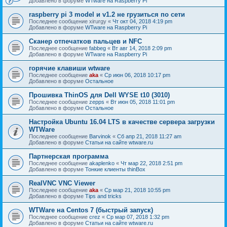
Добавлено в форуме
WTware на Raspberry Pi
raspberry pi 3 model и v1.2 не грузиться по сети
Последнее сообщение
xirurgy
«
Чт окт 04, 2018 4:19 pm
Добавлено в форуме
WTware на Raspberry Pi
Сканер отпечатков пальцев и NFC
Последнее сообщение
fabbeg
«
Вт авг 14, 2018 2:09 pm
Добавлено в форуме
WTware на Raspberry Pi
горячие клавиши wtware
Последнее сообщение
aka
«
Ср июн 06, 2018 10:17 pm
Добавлено в форуме
Остальное
Прошивка ThinOS для Dell WYSE t10 (3010)
Последнее сообщение
zepps
«
Вт июн 05, 2018 11:01 pm
Добавлено в форуме
Остальное
Настройка Ubuntu 16.04 LTS в качестве сервера загрузки
WTWare
Последнее сообщение
Barvinok
«
Сб апр 21, 2018 11:27 am
Добавлено в форуме
Статьи на сайте wtware.ru
Партнерская программа
Последнее сообщение
akaplenko
«
Чт мар 22, 2018 2:51 pm
Добавлено в форуме
Тонкие клиенты thinBox
RealVNC VNC Viewer
Последнее сообщение
aka
«
Ср мар 21, 2018 10:55 pm
Добавлено в форуме
Tips and tricks
WTWare на Centos 7 (быстрый запуск)
Последнее сообщение
crez
«
Ср мар 07, 2018 1:32 pm
Добавлено в форуме
Статьи на сайте wtware.ru