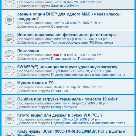
Последнее сообщение
Бит
«
Чт июн 28, 2007 11:21 am
Добавлено в форуме
Железо и WTware
разные опции DHCP для одного MAC - через классы
вендоров?
Последнее сообщение
LevT
«
Сб июн 23, 2007 6:19 pm
Добавлено в форуме
Остальное
История подключения фискального регистратора.
Последнее сообщение
Mossom
«
Ср июн 13, 2007 4:04 pm
Добавлено в форуме
Торговое оборудование (POS-системы)
Пожелания
Последнее сообщение
aka
«
Чт май 31, 2007 10:00 am
Добавлено в форуме
Планы развития. Пожелания.
6VIA85P(E) не инициализирует удалённую загрузку
Последнее сообщение
Cyril Konst
«
Пн май 28, 2007 3:59 pm
Добавлено в форуме
Подходящие компьютеры и материнские платы
Мультимедиа и TS
Последнее сообщение
Nalak
«
Вс апр 01, 2007 9:51 am
Добавлено в форуме
Остальное
Ошибка при загрузке терминала - помогли 10 мбит
Последнее сообщение
caveman
«
Пн дек 18, 2006 3:16 pm
Добавлено в форуме
Методы загрузки
Кто-то видел или держал в руках VIA PC1 ?
Последнее сообщение
ksa
«
Сб ноя 18, 2006 7:54 pm
Добавлено в форуме
Подходящие компьютеры и материнские платы
Кому нужны 3Com 905C-TX-M 10/100MBit PCI с вшитым
BootRom