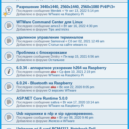
Разрешение 3440x1440, 2560x1440, 2560x1080 Pi4/Pi3+
Последнее сообщение
Merdek
«
Чт окт 13, 2022 5:14 pm
Добавлено в форуме
WTware на Raspberry Pi
WTWare Command Center для Linux
Последнее сообщение
amxs3
«
Вт авг 16, 2022 4:30 pm
Добавлено в форуме
Tips and tricks
удаленное управление терминалом
Последнее сообщение
Samosval
«
Сб окт 02, 2021 12:49 am
Добавлено в форуме
Статьи на сайте wtware.ru
Проблема с блокировками
Последнее сообщение
Dmitry
«
Пн мар 15, 2021 6:56 am
Добавлено в форуме
Остальное
6.0.34 - аппаратное ускорение h264 на Raspberry
Последнее сообщение
aka
«
Ср фев 10, 2021 2:19 pm
Добавлено в форуме
WTware на Raspberry Pi
6.0.24 - Bluetooth на Raspberry
Последнее сообщение
aka
«
Вс ноя 22, 2020 8:05 pm
Добавлено в форуме
О версиях WTware
ASP.NET Core Runtime 5.0.0
Последнее сообщение
sattva
«
Вт ноя 17, 2020 10:14 am
Добавлено в форуме
WTware на Raspberry Pi
Usb наушники в rdp и sip одновременно.
Последнее сообщение
aka
«
Вт окт 06, 2020 9:46 pm
Добавлено в форуме
Железо и WTware
Unknown wi-fi card BCM4313. Notebook Dell.