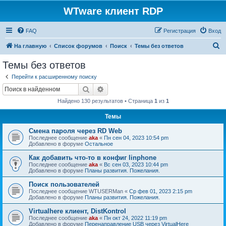
WTware клиент RDP
FAQ
Регистрация
Вход
П
На главную
Список форумов
Поиск
Темы без ответов
о
Темы без ответов
и
Перейти к расширенному поиску
с
Поиск
Расширенный поиск
к
Найдено 130 результатов • Страница
1
из
1
Темы
Смена пароля через RD Web
Последнее сообщение
aka
«
Пн сен 04, 2023 10:54 pm
Добавлено в форуме
Остальное
Как добавить что-то в конфиг linphone
Последнее сообщение
aka
«
Вс сен 03, 2023 10:44 pm
Добавлено в форуме
Планы развития. Пожелания.
Поиск пользователей
Последнее сообщение
WTUSERMan
«
Ср фев 01, 2023 2:15 pm
Добавлено в форуме
Планы развития. Пожелания.
Virtualhere клиент, DistKontrol
Последнее сообщение
aka
«
Пн окт 24, 2022 11:19 pm
Добавлено в форуме
Перенаправление USB через VirtualHere