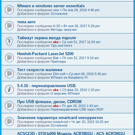
Wtware и windows server essentials
Последнее сообщение
owo
«
Пн янв 29, 2018 4:46 pm
Добавлено в форуме
Остальное
тема aero
Последнее сообщение
K-20
«
Вт ноя 28, 2017 5:29 pm
Добавлено в форуме
Методы загрузки
Таймаут экрана ввода пароля
Последнее сообщение
aka
«
Ср ноя 01, 2017 11:04 am
Добавлено в форуме
Tips and tricks
Hewlett-Packard LaserJet 5200
Последнее сообщение
Bair
«
Пт сен 22, 2017 9:19 am
Добавлено в форуме
Принтеры
Тест скорости малинки
Последнее сообщение
Dim-soft
«
Ср июл 06, 2016 5:46 pm
Добавлено в форуме
WTware на Raspberry Pi
5.4.16 - перенаправление USB.
Последнее сообщение
aka
«
Сб фев 20, 2016 1:20 pm
Добавлено в форуме
О версиях WTware
Про USB флешки, диски, CDROM
Последнее сообщение
aka
«
Пт дек 18, 2015 1:43 am
Добавлено в форуме
Перенаправление USB через RDP
Значение параметра smartcard некорректно
Последнее сообщение
smackred
«
Чт авг 20, 2015 10:25 am
Добавлено в форуме
Остальное
ACSCCID - 072f:b000 Модель ACR3901U - ACS ACR3901U