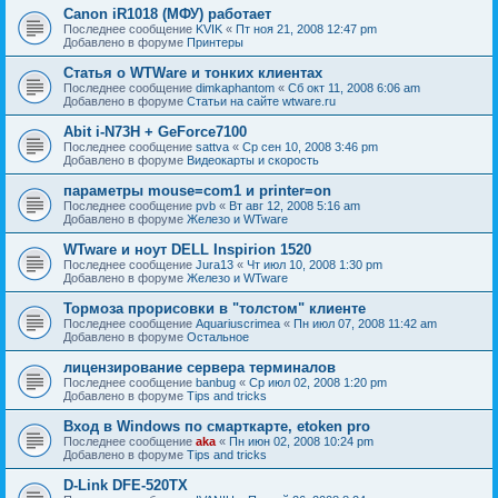
Canon iR1018 (МФУ) работает
Последнее сообщение
KVIK
«
Пт ноя 21, 2008 12:47 pm
Добавлено в форуме
Принтеры
Статья о WTWare и тонких клиентах
Последнее сообщение
dimkaphantom
«
Сб окт 11, 2008 6:06 am
Добавлено в форуме
Статьи на сайте wtware.ru
Abit i-N73H + GeForce7100
Последнее сообщение
sattva
«
Ср сен 10, 2008 3:46 pm
Добавлено в форуме
Видеокарты и скорость
параметры mouse=com1 и printer=on
Последнее сообщение
pvb
«
Вт авг 12, 2008 5:16 am
Добавлено в форуме
Железо и WTware
WTware и ноут DELL Inspirion 1520
Последнее сообщение
Jura13
«
Чт июл 10, 2008 1:30 pm
Добавлено в форуме
Железо и WTware
Тормоза прорисовки в "толстом" клиенте
Последнее сообщение
Aquariuscrimea
«
Пн июл 07, 2008 11:42 am
Добавлено в форуме
Остальное
лицензирование сервера терминалов
Последнее сообщение
banbug
«
Ср июл 02, 2008 1:20 pm
Добавлено в форуме
Tips and tricks
Вход в Windows по смарткарте, etoken pro
Последнее сообщение
aka
«
Пн июн 02, 2008 10:24 pm
Добавлено в форуме
Tips and tricks
D-Link DFE-520TX