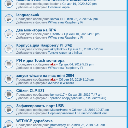
Последнее сообщение
loader
«
Ср авг 19, 2020 3:22 pm
Добавлено в форуме
Сетевые карты
language=uk
Последнее сообщение
sattva
«
Пн июн 22, 2020 5:37 pm
Добавлено в форуме
WTware на Raspberry Pi
два монитора на RP4
Последнее сообщение
User87
«
Ср июн 10, 2020 4:13 pm
Добавлено в форуме
WTware на Raspberry Pi
Корпуса для Raspberry PI 3/4B
Последнее сообщение
akaplenko
«
Ср янв 15, 2020 7:52 pm
Добавлено в форуме
Тонкие клиенты thinBox
PI4 и два Touch монитора
Последнее сообщение
aka
«
Ср дек 04, 2019 5:22 pm
Добавлено в форуме
WTware на Raspberry Pi
запуск wtware на mac mini 2004
Последнее сообщение
aka
«
Сб сен 14, 2019 9:13 pm
Добавлено в форуме
Железо и WTware
Citizen CLP-521
Последнее сообщение
bernard17
«
Ср авг 28, 2019 7:47 am
Добавлено в форуме
Торговое оборудование (POS-системы)
Зафиксировать порт USB
Последнее сообщение
MasterHome
«
Сб июл 13, 2019 10:37 am
Добавлено в форуме
Перенаправление USB через VirtualHere
WTDHCP доработка
Последнее сообщение
promaxpay
«
Ср июн 26, 2019 5:31 am