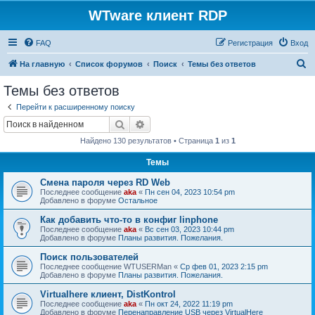
WTware клиент RDP
FAQ
Регистрация
Вход
П
На главную
Список форумов
Поиск
Темы без ответов
о
Темы без ответов
и
Перейти к расширенному поиску
с
Поиск
Расширенный поиск
к
Найдено 130 результатов • Страница
1
из
1
Темы
Смена пароля через RD Web
Последнее сообщение
aka
«
Пн сен 04, 2023 10:54 pm
Добавлено в форуме
Остальное
Как добавить что-то в конфиг linphone
Последнее сообщение
aka
«
Вс сен 03, 2023 10:44 pm
Добавлено в форуме
Планы развития. Пожелания.
Поиск пользователей
Последнее сообщение
WTUSERMan
«
Ср фев 01, 2023 2:15 pm
Добавлено в форуме
Планы развития. Пожелания.
Virtualhere клиент, DistKontrol
Последнее сообщение
aka
«
Пн окт 24, 2022 11:19 pm
Добавлено в форуме
Перенаправление USB через VirtualHere