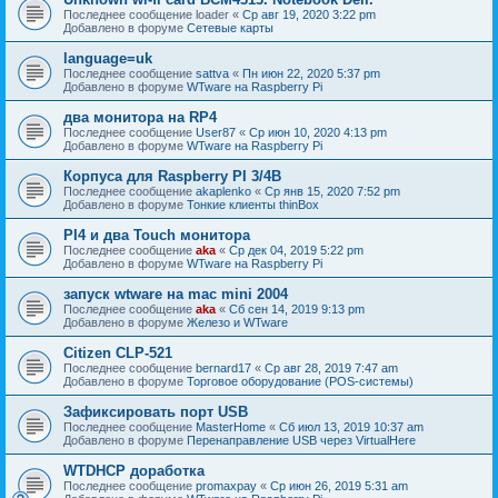
Последнее сообщение
loader
«
Ср авг 19, 2020 3:22 pm
Добавлено в форуме
Сетевые карты
language=uk
Последнее сообщение
sattva
«
Пн июн 22, 2020 5:37 pm
Добавлено в форуме
WTware на Raspberry Pi
два монитора на RP4
Последнее сообщение
User87
«
Ср июн 10, 2020 4:13 pm
Добавлено в форуме
WTware на Raspberry Pi
Корпуса для Raspberry PI 3/4B
Последнее сообщение
akaplenko
«
Ср янв 15, 2020 7:52 pm
Добавлено в форуме
Тонкие клиенты thinBox
PI4 и два Touch монитора
Последнее сообщение
aka
«
Ср дек 04, 2019 5:22 pm
Добавлено в форуме
WTware на Raspberry Pi
запуск wtware на mac mini 2004
Последнее сообщение
aka
«
Сб сен 14, 2019 9:13 pm
Добавлено в форуме
Железо и WTware
Citizen CLP-521
Последнее сообщение
bernard17
«
Ср авг 28, 2019 7:47 am
Добавлено в форуме
Торговое оборудование (POS-системы)
Зафиксировать порт USB
Последнее сообщение
MasterHome
«
Сб июл 13, 2019 10:37 am
Добавлено в форуме
Перенаправление USB через VirtualHere
WTDHCP доработка
Последнее сообщение
promaxpay
«
Ср июн 26, 2019 5:31 am