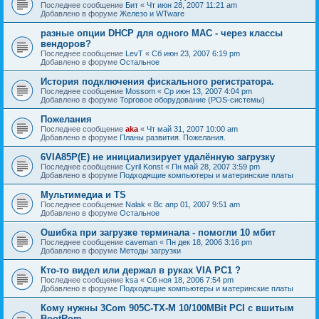
Последнее сообщение
Бит
«
Чт июн 28, 2007 11:21 am
Добавлено в форуме
Железо и WTware
разные опции DHCP для одного MAC - через классы
вендоров?
Последнее сообщение
LevT
«
Сб июн 23, 2007 6:19 pm
Добавлено в форуме
Остальное
История подключения фискального регистратора.
Последнее сообщение
Mossom
«
Ср июн 13, 2007 4:04 pm
Добавлено в форуме
Торговое оборудование (POS-системы)
Пожелания
Последнее сообщение
aka
«
Чт май 31, 2007 10:00 am
Добавлено в форуме
Планы развития. Пожелания.
6VIA85P(E) не инициализирует удалённую загрузку
Последнее сообщение
Cyril Konst
«
Пн май 28, 2007 3:59 pm
Добавлено в форуме
Подходящие компьютеры и материнские платы
Мультимедиа и TS
Последнее сообщение
Nalak
«
Вс апр 01, 2007 9:51 am
Добавлено в форуме
Остальное
Ошибка при загрузке терминала - помогли 10 мбит
Последнее сообщение
caveman
«
Пн дек 18, 2006 3:16 pm
Добавлено в форуме
Методы загрузки
Кто-то видел или держал в руках VIA PC1 ?
Последнее сообщение
ksa
«
Сб ноя 18, 2006 7:54 pm
Добавлено в форуме
Подходящие компьютеры и материнские платы
Кому нужны 3Com 905C-TX-M 10/100MBit PCI с вшитым
BootRom