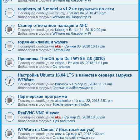
Добавлено в форуме
WTware на Raspberry Pi
raspberry pi 3 model и v1.2 не грузиться по сети
Последнее сообщение
xirurgy
«
Чт окт 04, 2018 4:19 pm
Добавлено в форуме
WTware на Raspberry Pi
Сканер отпечатков пальцев и NFC
Последнее сообщение
fabbeg
«
Вт авг 14, 2018 2:09 pm
Добавлено в форуме
WTware на Raspberry Pi
горячие клавиши wtware
Последнее сообщение
aka
«
Ср июн 06, 2018 10:17 pm
Добавлено в форуме
Остальное
Прошивка ThinOS для Dell WYSE t10 (3010)
Последнее сообщение
zepps
«
Вт июн 05, 2018 11:01 pm
Добавлено в форуме
Остальное
Настройка Ubuntu 16.04 LTS в качестве сервера загрузки
WTWare
Последнее сообщение
Barvinok
«
Сб апр 21, 2018 11:27 am
Добавлено в форуме
Статьи на сайте wtware.ru
Партнерская программа
Последнее сообщение
akaplenko
«
Чт мар 22, 2018 2:51 pm
Добавлено в форуме
Тонкие клиенты thinBox
RealVNC VNC Viewer
Последнее сообщение
aka
«
Ср мар 21, 2018 10:55 pm
Добавлено в форуме
Tips and tricks
WTWare на Centos 7 (быстрый запуск)
Последнее сообщение
crez
«
Ср мар 07, 2018 1:32 pm
Добавлено в форуме
Статьи на сайте wtware.ru