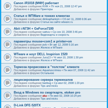
Canon iR1018 (МФУ) работает
Последнее сообщение
KVIK
«
Пт ноя 21, 2008 12:47 pm
Добавлено в форуме
Принтеры
Статья о WTWare и тонких клиентах
Последнее сообщение
dimkaphantom
«
Сб окт 11, 2008 6:06 am
Добавлено в форуме
Статьи на сайте wtware.ru
Abit i-N73H + GeForce7100
Последнее сообщение
sattva
«
Ср сен 10, 2008 3:46 pm
Добавлено в форуме
Видеокарты и скорость
параметры mouse=com1 и printer=on
Последнее сообщение
pvb
«
Вт авг 12, 2008 5:16 am
Добавлено в форуме
Железо и WTware
WTware и ноут DELL Inspirion 1520
Последнее сообщение
Jura13
«
Чт июл 10, 2008 1:30 pm
Добавлено в форуме
Железо и WTware
Тормоза прорисовки в "толстом" клиенте
Последнее сообщение
Aquariuscrimea
«
Пн июл 07, 2008 11:42 am
Добавлено в форуме
Остальное
лицензирование сервера терминалов
Последнее сообщение
banbug
«
Ср июл 02, 2008 1:20 pm
Добавлено в форуме
Tips and tricks
Вход в Windows по смарткарте, etoken pro
Последнее сообщение
aka
«
Пн июн 02, 2008 10:24 pm
Добавлено в форуме
Tips and tricks
D-Link DFE-520TX