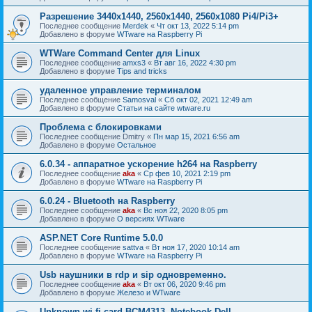
Разрешение 3440x1440, 2560x1440, 2560x1080 Pi4/Pi3+
Последнее сообщение
Merdek
«
Чт окт 13, 2022 5:14 pm
Добавлено в форуме
WTware на Raspberry Pi
WTWare Command Center для Linux
Последнее сообщение
amxs3
«
Вт авг 16, 2022 4:30 pm
Добавлено в форуме
Tips and tricks
удаленное управление терминалом
Последнее сообщение
Samosval
«
Сб окт 02, 2021 12:49 am
Добавлено в форуме
Статьи на сайте wtware.ru
Проблема с блокировками
Последнее сообщение
Dmitry
«
Пн мар 15, 2021 6:56 am
Добавлено в форуме
Остальное
6.0.34 - аппаратное ускорение h264 на Raspberry
Последнее сообщение
aka
«
Ср фев 10, 2021 2:19 pm
Добавлено в форуме
WTware на Raspberry Pi
6.0.24 - Bluetooth на Raspberry
Последнее сообщение
aka
«
Вс ноя 22, 2020 8:05 pm
Добавлено в форуме
О версиях WTware
ASP.NET Core Runtime 5.0.0
Последнее сообщение
sattva
«
Вт ноя 17, 2020 10:14 am
Добавлено в форуме
WTware на Raspberry Pi
Usb наушники в rdp и sip одновременно.
Последнее сообщение
aka
«
Вт окт 06, 2020 9:46 pm
Добавлено в форуме
Железо и WTware
Unknown wi-fi card BCM4313. Notebook Dell.