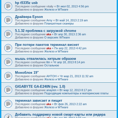
hp t5335z usb
Последнее сообщение
vitaliy
«
Вт июл 02, 2013 4:56 pm
Добавлено в форуме
Железо и WTware
Драйвера Epson
Последнее сообщение
Arny
«
Вт май 14, 2013 2:19 am
Добавлено в форуме
Планшетные сканеры
5.1.32 проблема с загрузкой chrome
Последнее сообщение
aka
«
Вт апр 30, 2013 2:36 am
Добавлено в форуме
О версиях WTware
При потери пакетов терминал виснет
Последнее сообщение
aka
«
Пн апр 22, 2013 4:42 pm
Добавлено в форуме
Железо и WTware
мышь отвалилась хитрым образом
Последнее сообщение
lttn
«
Чт апр 18, 2013 8:14 pm
Добавлено в форуме
Остальное
Моноблок 19"
Последнее сообщение
AHTOH
«
Чт мар 21, 2013 11:32 am
Добавлено в форуме
Железо и WTware
GIGABYTE GA-E240N (rev. 1.0)
Последнее сообщение
anaykin
«
Вт мар 12, 2013 8:17 pm
Добавлено в форуме
Подходящие компьютеры и материнские платы
терминал зависает и пищит
Последнее сообщение
aka
«
Вт фев 26, 2013 2:22 am
Добавлено в форуме
Железо и WTware
Добавить поддержку новой смарт-карты или ридера
Последнее сообщение
aka
«
Вс дек 30, 2012 7:47 am