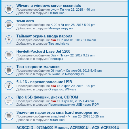
Wtware и windows server essentials
Последнее сообщение
owo
«
Пн янв 29, 2018 4:46 pm
Добавлено в форуме
Остальное
тема aero
Последнее сообщение
K-20
«
Вт ноя 28, 2017 5:29 pm
Добавлено в форуме
Методы загрузки
Таймаут экрана ввода пароля
Последнее сообщение
aka
«
Ср ноя 01, 2017 11:04 am
Добавлено в форуме
Tips and tricks
Hewlett-Packard LaserJet 5200
Последнее сообщение
Bair
«
Пт сен 22, 2017 9:19 am
Добавлено в форуме
Принтеры
Тест скорости малинки
Последнее сообщение
Dim-soft
«
Ср июл 06, 2016 5:46 pm
Добавлено в форуме
WTware на Raspberry Pi
5.4.16 - перенаправление USB.
Последнее сообщение
aka
«
Сб фев 20, 2016 1:20 pm
Добавлено в форуме
О версиях WTware
Про USB флешки, диски, CDROM
Последнее сообщение
aka
«
Пт дек 18, 2015 1:43 am
Добавлено в форуме
Перенаправление USB через RDP
Значение параметра smartcard некорректно
Последнее сообщение
smackred
«
Чт авг 20, 2015 10:25 am
Добавлено в форуме
Остальное
ACSCCID - 072f:b000 Модель ACR3901U - ACS ACR3901U