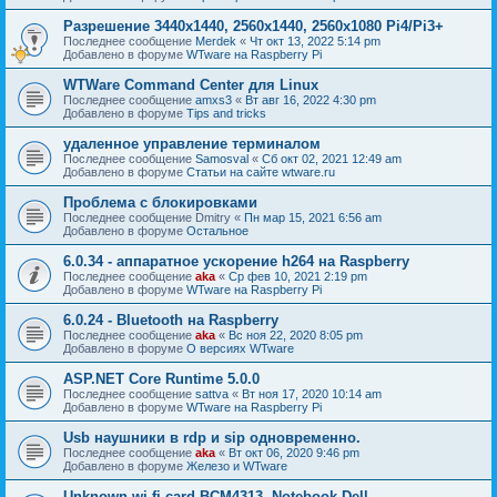
Разрешение 3440x1440, 2560x1440, 2560x1080 Pi4/Pi3+
Последнее сообщение
Merdek
«
Чт окт 13, 2022 5:14 pm
Добавлено в форуме
WTware на Raspberry Pi
WTWare Command Center для Linux
Последнее сообщение
amxs3
«
Вт авг 16, 2022 4:30 pm
Добавлено в форуме
Tips and tricks
удаленное управление терминалом
Последнее сообщение
Samosval
«
Сб окт 02, 2021 12:49 am
Добавлено в форуме
Статьи на сайте wtware.ru
Проблема с блокировками
Последнее сообщение
Dmitry
«
Пн мар 15, 2021 6:56 am
Добавлено в форуме
Остальное
6.0.34 - аппаратное ускорение h264 на Raspberry
Последнее сообщение
aka
«
Ср фев 10, 2021 2:19 pm
Добавлено в форуме
WTware на Raspberry Pi
6.0.24 - Bluetooth на Raspberry
Последнее сообщение
aka
«
Вс ноя 22, 2020 8:05 pm
Добавлено в форуме
О версиях WTware
ASP.NET Core Runtime 5.0.0
Последнее сообщение
sattva
«
Вт ноя 17, 2020 10:14 am
Добавлено в форуме
WTware на Raspberry Pi
Usb наушники в rdp и sip одновременно.
Последнее сообщение
aka
«
Вт окт 06, 2020 9:46 pm
Добавлено в форуме
Железо и WTware
Unknown wi-fi card BCM4313. Notebook Dell.