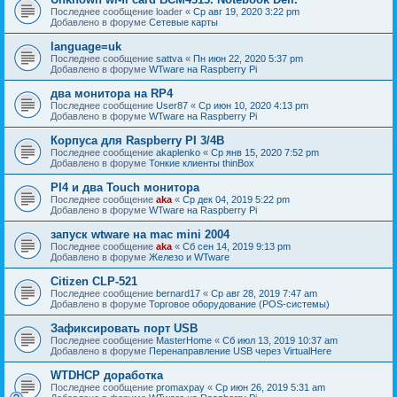
Последнее сообщение
loader
«
Ср авг 19, 2020 3:22 pm
Добавлено в форуме
Сетевые карты
language=uk
Последнее сообщение
sattva
«
Пн июн 22, 2020 5:37 pm
Добавлено в форуме
WTware на Raspberry Pi
два монитора на RP4
Последнее сообщение
User87
«
Ср июн 10, 2020 4:13 pm
Добавлено в форуме
WTware на Raspberry Pi
Корпуса для Raspberry PI 3/4B
Последнее сообщение
akaplenko
«
Ср янв 15, 2020 7:52 pm
Добавлено в форуме
Тонкие клиенты thinBox
PI4 и два Touch монитора
Последнее сообщение
aka
«
Ср дек 04, 2019 5:22 pm
Добавлено в форуме
WTware на Raspberry Pi
запуск wtware на mac mini 2004
Последнее сообщение
aka
«
Сб сен 14, 2019 9:13 pm
Добавлено в форуме
Железо и WTware
Citizen CLP-521
Последнее сообщение
bernard17
«
Ср авг 28, 2019 7:47 am
Добавлено в форуме
Торговое оборудование (POS-системы)
Зафиксировать порт USB
Последнее сообщение
MasterHome
«
Сб июл 13, 2019 10:37 am
Добавлено в форуме
Перенаправление USB через VirtualHere
WTDHCP доработка
Последнее сообщение
promaxpay
«
Ср июн 26, 2019 5:31 am