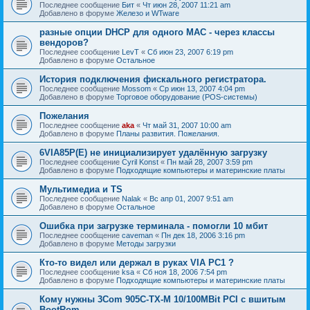
Последнее сообщение
Бит
«
Чт июн 28, 2007 11:21 am
Добавлено в форуме
Железо и WTware
разные опции DHCP для одного MAC - через классы
вендоров?
Последнее сообщение
LevT
«
Сб июн 23, 2007 6:19 pm
Добавлено в форуме
Остальное
История подключения фискального регистратора.
Последнее сообщение
Mossom
«
Ср июн 13, 2007 4:04 pm
Добавлено в форуме
Торговое оборудование (POS-системы)
Пожелания
Последнее сообщение
aka
«
Чт май 31, 2007 10:00 am
Добавлено в форуме
Планы развития. Пожелания.
6VIA85P(E) не инициализирует удалённую загрузку
Последнее сообщение
Cyril Konst
«
Пн май 28, 2007 3:59 pm
Добавлено в форуме
Подходящие компьютеры и материнские платы
Мультимедиа и TS
Последнее сообщение
Nalak
«
Вс апр 01, 2007 9:51 am
Добавлено в форуме
Остальное
Ошибка при загрузке терминала - помогли 10 мбит
Последнее сообщение
caveman
«
Пн дек 18, 2006 3:16 pm
Добавлено в форуме
Методы загрузки
Кто-то видел или держал в руках VIA PC1 ?
Последнее сообщение
ksa
«
Сб ноя 18, 2006 7:54 pm
Добавлено в форуме
Подходящие компьютеры и материнские платы
Кому нужны 3Com 905C-TX-M 10/100MBit PCI с вшитым
BootRom