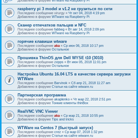
Добавлено в форуме
WTware на Raspberry Pi
raspberry pi 3 model и v1.2 не грузиться по сети
Последнее сообщение
xirurgy
«
Чт окт 04, 2018 4:19 pm
Добавлено в форуме
WTware на Raspberry Pi
Сканер отпечатков пальцев и NFC
Последнее сообщение
fabbeg
«
Вт авг 14, 2018 2:09 pm
Добавлено в форуме
WTware на Raspberry Pi
горячие клавиши wtware
Последнее сообщение
aka
«
Ср июн 06, 2018 10:17 pm
Добавлено в форуме
Остальное
Прошивка ThinOS для Dell WYSE t10 (3010)
Последнее сообщение
zepps
«
Вт июн 05, 2018 11:01 pm
Добавлено в форуме
Остальное
Настройка Ubuntu 16.04 LTS в качестве сервера загрузки
WTWare
Последнее сообщение
Barvinok
«
Сб апр 21, 2018 11:27 am
Добавлено в форуме
Статьи на сайте wtware.ru
Партнерская программа
Последнее сообщение
akaplenko
«
Чт мар 22, 2018 2:51 pm
Добавлено в форуме
Тонкие клиенты thinBox
RealVNC VNC Viewer
Последнее сообщение
aka
«
Ср мар 21, 2018 10:55 pm
Добавлено в форуме
Tips and tricks
WTWare на Centos 7 (быстрый запуск)
Последнее сообщение
crez
«
Ср мар 07, 2018 1:32 pm
Добавлено в форуме
Статьи на сайте wtware.ru