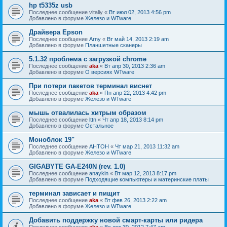
hp t5335z usb
Последнее сообщение
vitaliy
«
Вт июл 02, 2013 4:56 pm
Добавлено в форуме
Железо и WTware
Драйвера Epson
Последнее сообщение
Arny
«
Вт май 14, 2013 2:19 am
Добавлено в форуме
Планшетные сканеры
5.1.32 проблема с загрузкой chrome
Последнее сообщение
aka
«
Вт апр 30, 2013 2:36 am
Добавлено в форуме
О версиях WTware
При потери пакетов терминал виснет
Последнее сообщение
aka
«
Пн апр 22, 2013 4:42 pm
Добавлено в форуме
Железо и WTware
мышь отвалилась хитрым образом
Последнее сообщение
lttn
«
Чт апр 18, 2013 8:14 pm
Добавлено в форуме
Остальное
Моноблок 19"
Последнее сообщение
AHTOH
«
Чт мар 21, 2013 11:32 am
Добавлено в форуме
Железо и WTware
GIGABYTE GA-E240N (rev. 1.0)
Последнее сообщение
anaykin
«
Вт мар 12, 2013 8:17 pm
Добавлено в форуме
Подходящие компьютеры и материнские платы
терминал зависает и пищит
Последнее сообщение
aka
«
Вт фев 26, 2013 2:22 am
Добавлено в форуме
Железо и WTware
Добавить поддержку новой смарт-карты или ридера
Последнее сообщение
aka
«
Вс дек 30, 2012 7:47 am