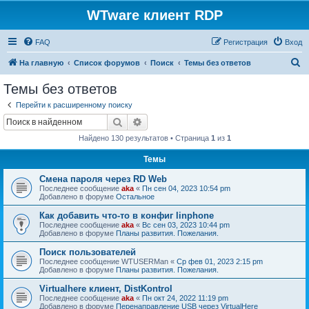
WTware клиент RDP
FAQ
Регистрация
Вход
П
На главную
Список форумов
Поиск
Темы без ответов
о
Темы без ответов
и
Перейти к расширенному поиску
с
Поиск
Расширенный поиск
к
Найдено 130 результатов • Страница
1
из
1
Темы
Смена пароля через RD Web
Последнее сообщение
aka
«
Пн сен 04, 2023 10:54 pm
Добавлено в форуме
Остальное
Как добавить что-то в конфиг linphone
Последнее сообщение
aka
«
Вс сен 03, 2023 10:44 pm
Добавлено в форуме
Планы развития. Пожелания.
Поиск пользователей
Последнее сообщение
WTUSERMan
«
Ср фев 01, 2023 2:15 pm
Добавлено в форуме
Планы развития. Пожелания.
Virtualhere клиент, DistKontrol
Последнее сообщение
aka
«
Пн окт 24, 2022 11:19 pm
Добавлено в форуме
Перенаправление USB через VirtualHere