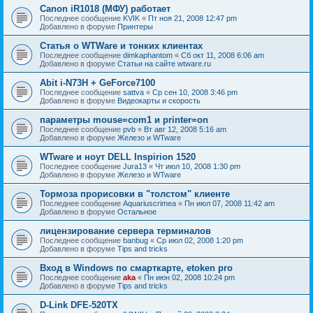
Canon iR1018 (МФУ) работает
Последнее сообщение
KVIK
«
Пт ноя 21, 2008 12:47 pm
Добавлено в форуме
Принтеры
Статья о WTWare и тонких клиентах
Последнее сообщение
dimkaphantom
«
Сб окт 11, 2008 6:06 am
Добавлено в форуме
Статьи на сайте wtware.ru
Abit i-N73H + GeForce7100
Последнее сообщение
sattva
«
Ср сен 10, 2008 3:46 pm
Добавлено в форуме
Видеокарты и скорость
параметры mouse=com1 и printer=on
Последнее сообщение
pvb
«
Вт авг 12, 2008 5:16 am
Добавлено в форуме
Железо и WTware
WTware и ноут DELL Inspirion 1520
Последнее сообщение
Jura13
«
Чт июл 10, 2008 1:30 pm
Добавлено в форуме
Железо и WTware
Тормоза прорисовки в "толстом" клиенте
Последнее сообщение
Aquariuscrimea
«
Пн июл 07, 2008 11:42 am
Добавлено в форуме
Остальное
лицензирование сервера терминалов
Последнее сообщение
banbug
«
Ср июл 02, 2008 1:20 pm
Добавлено в форуме
Tips and tricks
Вход в Windows по смарткарте, etoken pro
Последнее сообщение
aka
«
Пн июн 02, 2008 10:24 pm
Добавлено в форуме
Tips and tricks
D-Link DFE-520TX