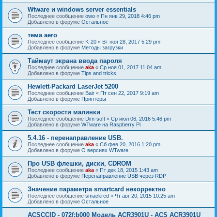
Wtware и windows server essentials
Последнее сообщение
owo
«
Пн янв 29, 2018 4:46 pm
Добавлено в форуме
Остальное
тема aero
Последнее сообщение
K-20
«
Вт ноя 28, 2017 5:29 pm
Добавлено в форуме
Методы загрузки
Таймаут экрана ввода пароля
Последнее сообщение
aka
«
Ср ноя 01, 2017 11:04 am
Добавлено в форуме
Tips and tricks
Hewlett-Packard LaserJet 5200
Последнее сообщение
Bair
«
Пт сен 22, 2017 9:19 am
Добавлено в форуме
Принтеры
Тест скорости малинки
Последнее сообщение
Dim-soft
«
Ср июл 06, 2016 5:46 pm
Добавлено в форуме
WTware на Raspberry Pi
5.4.16 - перенаправление USB.
Последнее сообщение
aka
«
Сб фев 20, 2016 1:20 pm
Добавлено в форуме
О версиях WTware
Про USB флешки, диски, CDROM
Последнее сообщение
aka
«
Пт дек 18, 2015 1:43 am
Добавлено в форуме
Перенаправление USB через RDP
Значение параметра smartcard некорректно
Последнее сообщение
smackred
«
Чт авг 20, 2015 10:25 am
Добавлено в форуме
Остальное
ACSCCID - 072f:b000 Модель ACR3901U - ACS ACR3901U