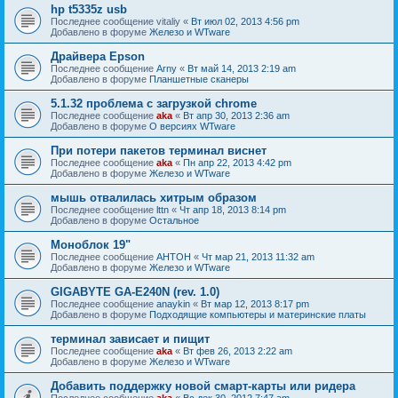
hp t5335z usb
Последнее сообщение
vitaliy
«
Вт июл 02, 2013 4:56 pm
Добавлено в форуме
Железо и WTware
Драйвера Epson
Последнее сообщение
Arny
«
Вт май 14, 2013 2:19 am
Добавлено в форуме
Планшетные сканеры
5.1.32 проблема с загрузкой chrome
Последнее сообщение
aka
«
Вт апр 30, 2013 2:36 am
Добавлено в форуме
О версиях WTware
При потери пакетов терминал виснет
Последнее сообщение
aka
«
Пн апр 22, 2013 4:42 pm
Добавлено в форуме
Железо и WTware
мышь отвалилась хитрым образом
Последнее сообщение
lttn
«
Чт апр 18, 2013 8:14 pm
Добавлено в форуме
Остальное
Моноблок 19"
Последнее сообщение
AHTOH
«
Чт мар 21, 2013 11:32 am
Добавлено в форуме
Железо и WTware
GIGABYTE GA-E240N (rev. 1.0)
Последнее сообщение
anaykin
«
Вт мар 12, 2013 8:17 pm
Добавлено в форуме
Подходящие компьютеры и материнские платы
терминал зависает и пищит
Последнее сообщение
aka
«
Вт фев 26, 2013 2:22 am
Добавлено в форуме
Железо и WTware
Добавить поддержку новой смарт-карты или ридера
Последнее сообщение
aka
«
Вс дек 30, 2012 7:47 am