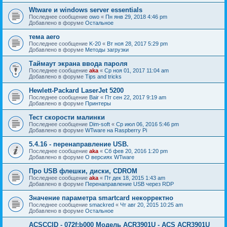
Wtware и windows server essentials
Последнее сообщение
owo
«
Пн янв 29, 2018 4:46 pm
Добавлено в форуме
Остальное
тема aero
Последнее сообщение
K-20
«
Вт ноя 28, 2017 5:29 pm
Добавлено в форуме
Методы загрузки
Таймаут экрана ввода пароля
Последнее сообщение
aka
«
Ср ноя 01, 2017 11:04 am
Добавлено в форуме
Tips and tricks
Hewlett-Packard LaserJet 5200
Последнее сообщение
Bair
«
Пт сен 22, 2017 9:19 am
Добавлено в форуме
Принтеры
Тест скорости малинки
Последнее сообщение
Dim-soft
«
Ср июл 06, 2016 5:46 pm
Добавлено в форуме
WTware на Raspberry Pi
5.4.16 - перенаправление USB.
Последнее сообщение
aka
«
Сб фев 20, 2016 1:20 pm
Добавлено в форуме
О версиях WTware
Про USB флешки, диски, CDROM
Последнее сообщение
aka
«
Пт дек 18, 2015 1:43 am
Добавлено в форуме
Перенаправление USB через RDP
Значение параметра smartcard некорректно
Последнее сообщение
smackred
«
Чт авг 20, 2015 10:25 am
Добавлено в форуме
Остальное
ACSCCID - 072f:b000 Модель ACR3901U - ACS ACR3901U