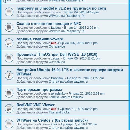
Добавлено в форуме
WTware на Raspberry Pi
raspberry pi 3 model и v1.2 не грузиться по сети
Последнее сообщение
xirurgy
«
Чт окт 04, 2018 4:19 pm
Добавлено в форуме
WTware на Raspberry Pi
Сканер отпечатков пальцев и NFC
Последнее сообщение
fabbeg
«
Вт авг 14, 2018 2:09 pm
Добавлено в форуме
WTware на Raspberry Pi
горячие клавиши wtware
Последнее сообщение
aka
«
Ср июн 06, 2018 10:17 pm
Добавлено в форуме
Остальное
Прошивка ThinOS для Dell WYSE t10 (3010)
Последнее сообщение
zepps
«
Вт июн 05, 2018 11:01 pm
Добавлено в форуме
Остальное
Настройка Ubuntu 16.04 LTS в качестве сервера загрузки
WTWare
Последнее сообщение
Barvinok
«
Сб апр 21, 2018 11:27 am
Добавлено в форуме
Статьи на сайте wtware.ru
Партнерская программа
Последнее сообщение
akaplenko
«
Чт мар 22, 2018 2:51 pm
Добавлено в форуме
Тонкие клиенты thinBox
RealVNC VNC Viewer
Последнее сообщение
aka
«
Ср мар 21, 2018 10:55 pm
Добавлено в форуме
Tips and tricks
WTWare на Centos 7 (быстрый запуск)
Последнее сообщение
crez
«
Ср мар 07, 2018 1:32 pm
Добавлено в форуме
Статьи на сайте wtware.ru