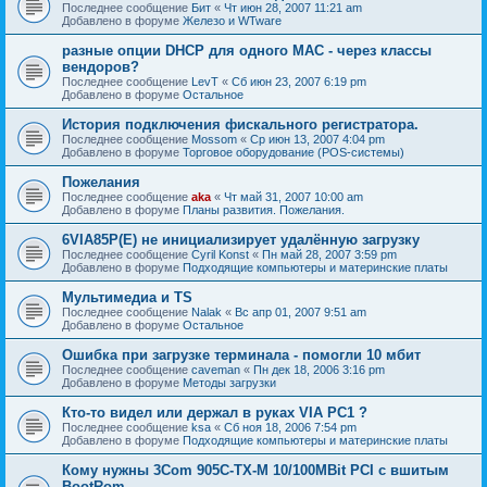
Последнее сообщение
Бит
«
Чт июн 28, 2007 11:21 am
Добавлено в форуме
Железо и WTware
разные опции DHCP для одного MAC - через классы
вендоров?
Последнее сообщение
LevT
«
Сб июн 23, 2007 6:19 pm
Добавлено в форуме
Остальное
История подключения фискального регистратора.
Последнее сообщение
Mossom
«
Ср июн 13, 2007 4:04 pm
Добавлено в форуме
Торговое оборудование (POS-системы)
Пожелания
Последнее сообщение
aka
«
Чт май 31, 2007 10:00 am
Добавлено в форуме
Планы развития. Пожелания.
6VIA85P(E) не инициализирует удалённую загрузку
Последнее сообщение
Cyril Konst
«
Пн май 28, 2007 3:59 pm
Добавлено в форуме
Подходящие компьютеры и материнские платы
Мультимедиа и TS
Последнее сообщение
Nalak
«
Вс апр 01, 2007 9:51 am
Добавлено в форуме
Остальное
Ошибка при загрузке терминала - помогли 10 мбит
Последнее сообщение
caveman
«
Пн дек 18, 2006 3:16 pm
Добавлено в форуме
Методы загрузки
Кто-то видел или держал в руках VIA PC1 ?
Последнее сообщение
ksa
«
Сб ноя 18, 2006 7:54 pm
Добавлено в форуме
Подходящие компьютеры и материнские платы
Кому нужны 3Com 905C-TX-M 10/100MBit PCI с вшитым
BootRom