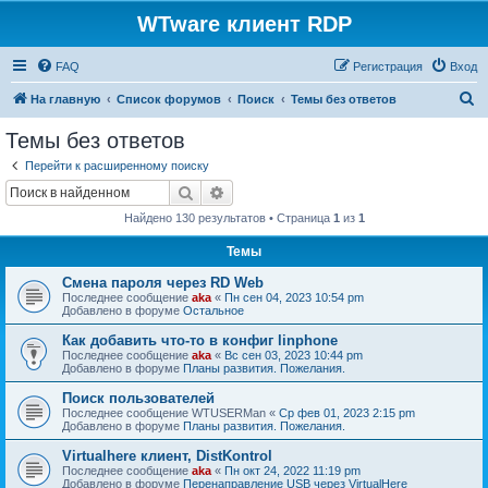
WTware клиент RDP
FAQ
Регистрация
Вход
П
На главную
Список форумов
Поиск
Темы без ответов
о
Темы без ответов
и
Перейти к расширенному поиску
с
Поиск
Расширенный поиск
к
Найдено 130 результатов • Страница
1
из
1
Темы
Смена пароля через RD Web
Последнее сообщение
aka
«
Пн сен 04, 2023 10:54 pm
Добавлено в форуме
Остальное
Как добавить что-то в конфиг linphone
Последнее сообщение
aka
«
Вс сен 03, 2023 10:44 pm
Добавлено в форуме
Планы развития. Пожелания.
Поиск пользователей
Последнее сообщение
WTUSERMan
«
Ср фев 01, 2023 2:15 pm
Добавлено в форуме
Планы развития. Пожелания.
Virtualhere клиент, DistKontrol
Последнее сообщение
aka
«
Пн окт 24, 2022 11:19 pm
Добавлено в форуме
Перенаправление USB через VirtualHere