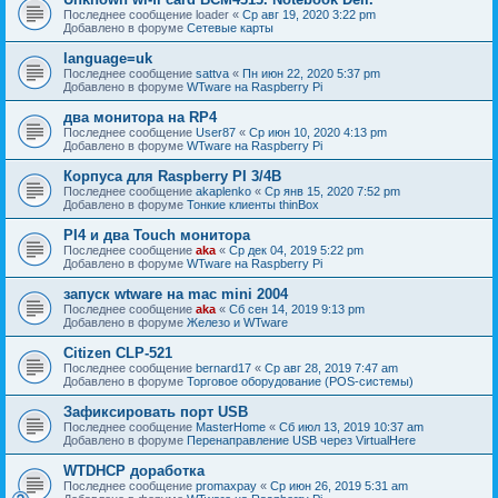
Последнее сообщение
loader
«
Ср авг 19, 2020 3:22 pm
Добавлено в форуме
Сетевые карты
language=uk
Последнее сообщение
sattva
«
Пн июн 22, 2020 5:37 pm
Добавлено в форуме
WTware на Raspberry Pi
два монитора на RP4
Последнее сообщение
User87
«
Ср июн 10, 2020 4:13 pm
Добавлено в форуме
WTware на Raspberry Pi
Корпуса для Raspberry PI 3/4B
Последнее сообщение
akaplenko
«
Ср янв 15, 2020 7:52 pm
Добавлено в форуме
Тонкие клиенты thinBox
PI4 и два Touch монитора
Последнее сообщение
aka
«
Ср дек 04, 2019 5:22 pm
Добавлено в форуме
WTware на Raspberry Pi
запуск wtware на mac mini 2004
Последнее сообщение
aka
«
Сб сен 14, 2019 9:13 pm
Добавлено в форуме
Железо и WTware
Citizen CLP-521
Последнее сообщение
bernard17
«
Ср авг 28, 2019 7:47 am
Добавлено в форуме
Торговое оборудование (POS-системы)
Зафиксировать порт USB
Последнее сообщение
MasterHome
«
Сб июл 13, 2019 10:37 am
Добавлено в форуме
Перенаправление USB через VirtualHere
WTDHCP доработка
Последнее сообщение
promaxpay
«
Ср июн 26, 2019 5:31 am