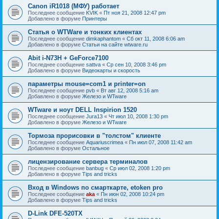
Canon iR1018 (МФУ) работает
Последнее сообщение
KVIK
«
Пт ноя 21, 2008 12:47 pm
Добавлено в форуме
Принтеры
Статья о WTWare и тонких клиентах
Последнее сообщение
dimkaphantom
«
Сб окт 11, 2008 6:06 am
Добавлено в форуме
Статьи на сайте wtware.ru
Abit i-N73H + GeForce7100
Последнее сообщение
sattva
«
Ср сен 10, 2008 3:46 pm
Добавлено в форуме
Видеокарты и скорость
параметры mouse=com1 и printer=on
Последнее сообщение
pvb
«
Вт авг 12, 2008 5:16 am
Добавлено в форуме
Железо и WTware
WTware и ноут DELL Inspirion 1520
Последнее сообщение
Jura13
«
Чт июл 10, 2008 1:30 pm
Добавлено в форуме
Железо и WTware
Тормоза прорисовки в "толстом" клиенте
Последнее сообщение
Aquariuscrimea
«
Пн июл 07, 2008 11:42 am
Добавлено в форуме
Остальное
лицензирование сервера терминалов
Последнее сообщение
banbug
«
Ср июл 02, 2008 1:20 pm
Добавлено в форуме
Tips and tricks
Вход в Windows по смарткарте, etoken pro
Последнее сообщение
aka
«
Пн июн 02, 2008 10:24 pm
Добавлено в форуме
Tips and tricks
D-Link DFE-520TX