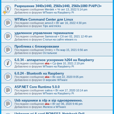
Разрешение 3440x1440, 2560x1440, 2560x1080 Pi4/Pi3+
Последнее сообщение
Merdek
«
Чт окт 13, 2022 5:14 pm
Добавлено в форуме
WTware на Raspberry Pi
WTWare Command Center для Linux
Последнее сообщение
amxs3
«
Вт авг 16, 2022 4:30 pm
Добавлено в форуме
Tips and tricks
удаленное управление терминалом
Последнее сообщение
Samosval
«
Сб окт 02, 2021 12:49 am
Добавлено в форуме
Статьи на сайте wtware.ru
Проблема с блокировками
Последнее сообщение
Dmitry
«
Пн мар 15, 2021 6:56 am
Добавлено в форуме
Остальное
6.0.34 - аппаратное ускорение h264 на Raspberry
Последнее сообщение
aka
«
Ср фев 10, 2021 2:19 pm
Добавлено в форуме
WTware на Raspberry Pi
6.0.24 - Bluetooth на Raspberry
Последнее сообщение
aka
«
Вс ноя 22, 2020 8:05 pm
Добавлено в форуме
О версиях WTware
ASP.NET Core Runtime 5.0.0
Последнее сообщение
sattva
«
Вт ноя 17, 2020 10:14 am
Добавлено в форуме
WTware на Raspberry Pi
Usb наушники в rdp и sip одновременно.
Последнее сообщение
aka
«
Вт окт 06, 2020 9:46 pm
Добавлено в форуме
Железо и WTware
Unknown wi-fi card BCM4313. Notebook Dell.