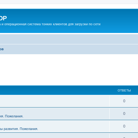
DP
 и операционная система тонких клиентов для загрузки по сети
ов
ОТВЕТЫ
О
0
т
О
0
ия. Пожелания.
в
т
е
О
0
ы развития. Пожелания.
в
т
т
е