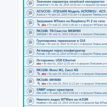
Значение параметра smartcard некорректно
smackred
»
Чт авг 20, 2015 10:25 am
» в форуме
Остальн
ACSCCID - 072f:b000 Модель ACR3901U - ACS
Алекса
»
Чт июл 23, 2015 4:31 pm
» в форуме
Токены и с
Загружаем WTware на Raspberry Pi 2 по сети
aka
»
Пт май 15, 2015 2:08 am
» в форуме
WTware на 
RK3188: ТВ-Свисток MK809III
SANSoft
»
Вс янв 11, 2015 1:59 pm
» в форуме
Описание 
Группировка терминалов в GUI
Prizrak
»
Вт ноя 11, 2014 11:15 am
» в форуме
Планы разв
Активация через конфигуратор
Prizrak
»
Вт ноя 11, 2014 10:49 am
» в форуме
Планы разв
Осторожно: USB Ethernet
aka
»
Вт июл 01, 2014 12:32 am
» в форуме
Описание уст
RK3188: Momi M1, Zaozi M1
aka
»
Вс июн 29, 2014 11:45 pm
» в форуме
Описание
RK3188: MK908II
aka
»
Вс июн 29, 2014 11:12 pm
» в форуме
Описание
SNMP опрос принтеров
Dim-soft
»
Чт май 15, 2014 6:59 am
» в форуме
Планы раз
Немного видео WTWare на rk3188
Heathen
»
Вс апр 13, 2014 10:40 pm
» в форуме
Как WTwa