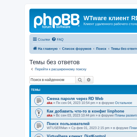
WTware клиент R
Клиент удаленного рабочего стола
Ссылки
FAQ
На главную
Список форумов
Поиск
Темы без ответ
Темы без ответов
Перейти к расширенному поиску
Поиск
Расширенный поиск
ТЕМЫ
Смена пароля через RD Web
aka
»
Пн сен 04, 2023 10:54 pm
» в форуме
Остальное
Как добавить что-то в конфиг linphone
aka
»
Вс сен 03, 2023 10:44 pm
» в форуме
Планы развит
Поиск пользователей
WTUSERMan
»
Ср фев 01, 2023 2:15 pm
» в форуме
План
Virtualhere клиент, DistKontrol