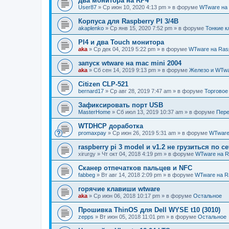
два монитора на RP4
User87
»
Ср июн 10, 2020 4:13 pm
» в форуме
WTware на 
Корпуса для Raspberry PI 3/4B
akaplenko
»
Ср янв 15, 2020 7:52 pm
» в форуме
Тонкие к
PI4 и два Touch монитора
aka
»
Ср дек 04, 2019 5:22 pm
» в форуме
WTware на Rasp
запуск wtware на mac mini 2004
aka
»
Сб сен 14, 2019 9:13 pm
» в форуме
Железо и WTw
Citizen CLP-521
bernard17
»
Ср авг 28, 2019 7:47 am
» в форуме
Торговое
Зафиксировать порт USB
MasterHome
»
Сб июл 13, 2019 10:37 am
» в форуме
Пере
WTDHCP доработка
promaxpay
»
Ср июн 26, 2019 5:31 am
» в форуме
WTware 
raspberry pi 3 model и v1.2 не грузиться по с
xirurgy
»
Чт окт 04, 2018 4:19 pm
» в форуме
WTware на R
Сканер отпечатков пальцев и NFC
fabbeg
»
Вт авг 14, 2018 2:09 pm
» в форуме
WTware на Ra
горячие клавиши wtware
aka
»
Ср июн 06, 2018 10:17 pm
» в форуме
Остальное
Прошивка ThinOS для Dell WYSE t10 (3010)
zepps
»
Вт июн 05, 2018 11:01 pm
» в форуме
Остальное