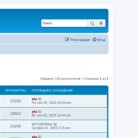
Поиск
Расширенный по
Регистрация
Вход
Найдено 130 результатов • Страница
1
из
1
ПРОСМОТРЫ
ПОСЛЕДНЕЕ СООБЩЕНИЕ
П
aka
П
25260
о
Пн сен 04, 2023 10:54 pm
с
р
л
П
aka
П
29802
е
о
Вс сен 03, 2023 10:44 pm
о
д
с
н
р
л
П
WTUSERMan
с
е
П
24289
е
о
Ср фев 01, 2023 2:15 pm
е
о
д
с
с
м
н
р
л
о
П
aka
с
е