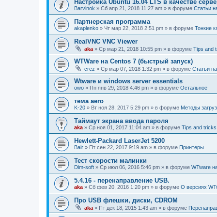
Настройка Ubuntu 16.04 LTS в качестве серв
Barvinok
»
Сб апр 21, 2018 11:27 am
» в форуме
Статьи н
Партнерская программа
akaplenko
»
Чт мар 22, 2018 2:51 pm
» в форуме
Тонкие к
RealVNC VNC Viewer
aka
»
Ср мар 21, 2018 10:55 pm
» в форуме
Tips and t
WTWare на Centos 7 (быстрый запуск)
crez
»
Ср мар 07, 2018 1:32 pm
» в форуме
Статьи на
Wtware и windows server essentials
owo
»
Пн янв 29, 2018 4:46 pm
» в форуме
Остальное
тема aero
K-20
»
Вт ноя 28, 2017 5:29 pm
» в форуме
Методы загруз
Таймаут экрана ввода пароля
aka
»
Ср ноя 01, 2017 11:04 am
» в форуме
Tips and tricks
Hewlett-Packard LaserJet 5200
Bair
»
Пт сен 22, 2017 9:19 am
» в форуме
Принтеры
Тест скорости малинки
Dim-soft
»
Ср июл 06, 2016 5:46 pm
» в форуме
WTware на
5.4.16 - перенаправление USB.
aka
»
Сб фев 20, 2016 1:20 pm
» в форуме
О версиях WT
Про USB флешки, диски, CDROM
aka
»
Пт дек 18, 2015 1:43 am
» в форуме
Перенапра