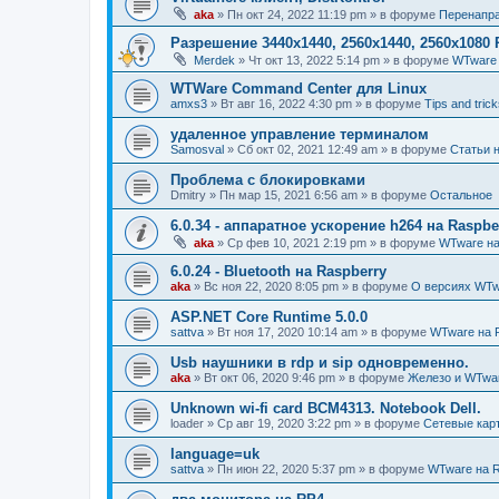
aka
»
Пн окт 24, 2022 11:19 pm
» в форуме
Перенапра
Разрешение 3440x1440, 2560x1440, 2560x1080 
Merdek
»
Чт окт 13, 2022 5:14 pm
» в форуме
WTware 
WTWare Command Center для Linux
amxs3
»
Вт авг 16, 2022 4:30 pm
» в форуме
Tips and tric
удаленное управление терминалом
Samosval
»
Сб окт 02, 2021 12:49 am
» в форуме
Статьи н
Проблема с блокировками
Dmitry
»
Пн мар 15, 2021 6:56 am
» в форуме
Остальное
6.0.34 - аппаратное ускорение h264 на Raspbe
aka
»
Ср фев 10, 2021 2:19 pm
» в форуме
WTware на
6.0.24 - Bluetooth на Raspberry
aka
»
Вс ноя 22, 2020 8:05 pm
» в форуме
О версиях WTw
ASP.NET Core Runtime 5.0.0
sattva
»
Вт ноя 17, 2020 10:14 am
» в форуме
WTware на R
Usb наушники в rdp и sip одновременно.
aka
»
Вт окт 06, 2020 9:46 pm
» в форуме
Железо и WTwa
Unknown wi-fi card BCM4313. Notebook Dell.
loader
»
Ср авг 19, 2020 3:22 pm
» в форуме
Сетевые кар
language=uk
sattva
»
Пн июн 22, 2020 5:37 pm
» в форуме
WTware на R