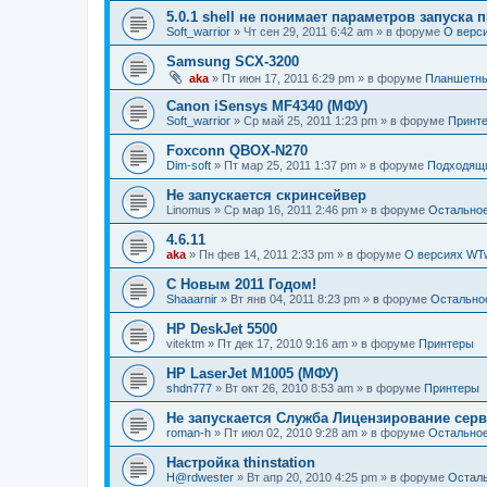
5.0.1 shell не понимает параметров запуска
Soft_warrior
»
Чт сен 29, 2011 6:42 am
» в форуме
О верс
Samsung SCX-3200
aka
»
Пт июн 17, 2011 6:29 pm
» в форуме
Планшетны
Canon iSensys MF4340 (МФУ)
Soft_warrior
»
Ср май 25, 2011 1:23 pm
» в форуме
Принт
Foxconn QBOX-N270
Dim-soft
»
Пт мар 25, 2011 1:37 pm
» в форуме
Подходящи
Не запускается скринсейвер
Linomus
»
Ср мар 16, 2011 2:46 pm
» в форуме
Остально
4.6.11
aka
»
Пн фев 14, 2011 2:33 pm
» в форуме
О версиях WT
С Новым 2011 Годом!
Shaaarnir
»
Вт янв 04, 2011 8:23 pm
» в форуме
Остально
HP DeskJet 5500
vitektm
»
Пт дек 17, 2010 9:16 am
» в форуме
Принтеры
HP LaserJet M1005 (МФУ)
shdn777
»
Вт окт 26, 2010 8:53 am
» в форуме
Принтеры
Не запускается Служба Лицензирование сер
roman-h
»
Пт июл 02, 2010 9:28 am
» в форуме
Остально
Настройка thinstation
H@rdwester
»
Вт апр 20, 2010 4:25 pm
» в форуме
Остал