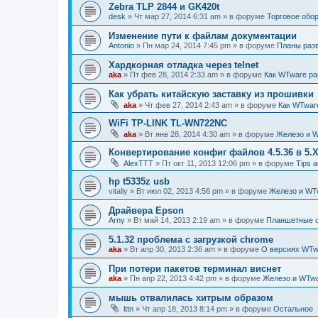
Zebra TLP 2844 и GK420t
desk
»
Чт мар 27, 2014 6:31 am
» в форуме
Торговое обо
Изменение пути к файлам документации
Antonio
»
Пн мар 24, 2014 7:45 pm
» в форуме
Планы разв
Хардкорная отладка через telnet
aka
»
Пт фев 28, 2014 2:33 am
» в форуме
Как WTware ра
Как убрать китайскую заставку из прошивки
aka
»
Чт фев 27, 2014 2:43 am
» в форуме
Как WTwar
WiFi TP-LINK TL-WN722NC
aka
»
Вт янв 28, 2014 4:30 am
» в форуме
Железо и 
Конвертирование конфиг файлов 4.5.36 в 5.Х
AlexTTT
»
Пт окт 11, 2013 12:06 pm
» в форуме
Tips a
hp t5335z usb
vitaliy
»
Вт июл 02, 2013 4:56 pm
» в форуме
Железо и WT
Драйвера Epson
Arny
»
Вт май 14, 2013 2:19 am
» в форуме
Планшетные 
5.1.32 проблема с загрузкой chrome
aka
»
Вт апр 30, 2013 2:36 am
» в форуме
О версиях WTw
При потери пакетов терминал виснет
aka
»
Пн апр 22, 2013 4:42 pm
» в форуме
Железо и WTw
мышь отвалилась хитрым образом
lttn
»
Чт апр 18, 2013 8:14 pm
» в форуме
Остальное