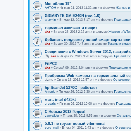
Моноблок 19"
AHTOH
»
Чт мар 21, 2013 11:32 am
» в форуме
Железо и
GIGABYTE GA-E240N (rev. 1.0)
anaykin
»
Вт мар 12, 2013 8:17 pm
» в форуме
Подходящи
терминал зависает и пищит
aka
»
Вт фев 26, 2013 2:22 am
» в форуме
Железо и WTw
Добавить поддержку новой смарт-карты или
aka
»
Вс дек 30, 2012 7:47 am
» в форуме
Токены и смарт
Соединение с Windows Server 2012, настро
aka
»
Чт дек 27, 2012 3:28 am
» в форуме
Tips and tri
FitPC2
aka
»
Ср май 09, 2012 3:04 pm
» в форуме
Подходящие к
Проброска Web камеры на терминальный се
gizmo
»
Ср апр 18, 2012 12:57 pm
» в форуме
Остальное
hp ScanJet 5370С - работает
Antonio
»
Пн мар 26, 2012 2:30 pm
» в форуме
Планшетны
мать intel d425kt
crysalis
»
Пт мар 02, 2012 10:00 am
» в форуме
Подходящ
С Новым 2012 Годом!
vanvailder
»
Пт дек 30, 2011 9:53 am
» в форуме
Остальн
5.0.1 не грузит новый vitermenal
zorg_mail
»
Вт окт 04, 2011 2:43 am
» в форуме
О версия