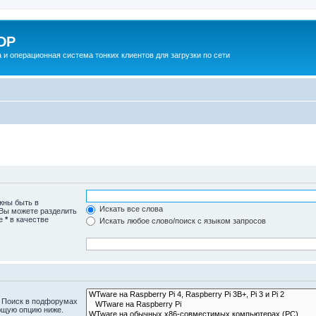
DP
 и операционная система тонких клиентов для загрузки по сети
жны быть в
Искать все слова
 Вы можете разделить
те
*
в качестве
Искать любое слово/поиск с языком запросов
. Поиск в подфорумах
ющую опцию ниже.