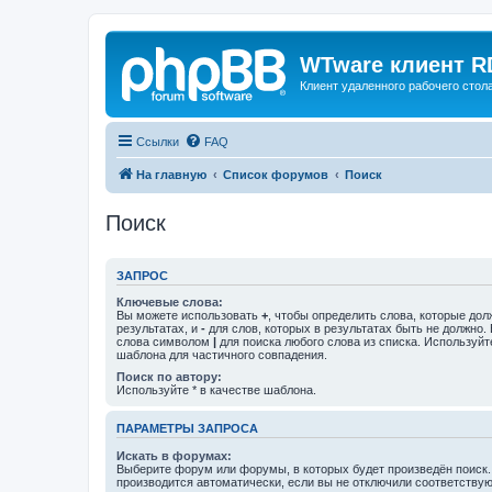
WTware клиент R
Клиент удаленного рабочего стола
Ссылки
FAQ
На главную
Список форумов
Поиск
Поиск
ЗАПРОС
Ключевые слова:
Вы можете использовать
+
, чтобы определить слова, которые дол
результатах, и
-
для слов, которых в результатах быть не должно.
слова символом
|
для поиска любого слова из списка. Используй
шаблона для частичного совпадения.
Поиск по автору:
Используйте * в качестве шаблона.
ПАРАМЕТРЫ ЗАПРОСА
Искать в форумах:
Выберите форум или форумы, в которых будет произведён поиск
производится автоматически, если вы не отключили соответству