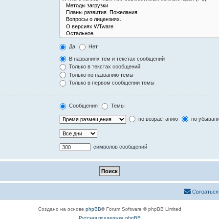
Да
Нет
В названиях тем и текстах сообщений
Только в текстах сообщений
Только по названию темы
Только в первом сообщении темы
Сообщения
Темы
по возрастанию
по убыван
символов сообщений
Связаться
Создано на основе
phpBB
® Forum Software © phpBB Limited
Русская поддержка phpBB