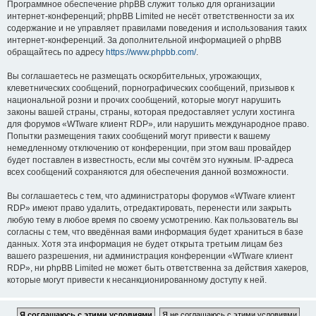
Программное обеспечение phpBB служит только для организации
интернет-конференций; phpBB Limited не несёт ответственности за их
содержание и не управляет правилами поведения и использования таких
интернет-конференций. За дополнительной информацией о phpBB
обращайтесь по адресу
https://www.phpbb.com/
.
Вы соглашаетесь не размещать оскорбительных, угрожающих,
клеветнических сообщений, порнографических сообщений, призывов к
национальной розни и прочих сообщений, которые могут нарушить
законы вашей страны, страны, которая предоставляет услуги хостинга
для форумов «WTware клиент RDP», или нарушить международное право.
Попытки размещения таких сообщений могут привести к вашему
немедленному отключению от конференции, при этом ваш провайдер
будет поставлен в известность, если мы сочтём это нужным. IP-адреса
всех сообщений сохраняются для обеспечения данной возможности.
Вы соглашаетесь с тем, что администраторы форумов «WTware клиент
RDP» имеют право удалить, отредактировать, перенести или закрыть
любую тему в любое время по своему усмотрению. Как пользователь вы
согласны с тем, что введённая вами информация будет храниться в базе
данных. Хотя эта информация не будет открыта третьим лицам без
вашего разрешения, ни администрация конференции «WTware клиент
RDP», ни phpBB Limited не может быть ответственна за действия хакеров,
которые могут привести к несанкционированному доступу к ней.