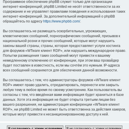
Программное обеспечение phpBB служит только для организации
интернет-конференций; phpBB Limited не несёт ответственности за их
содержание и не управляет правилами поведения и использования таких
интернет-конференций. За дополнительной информацией о phpBB
обращайтесь по адресу
https://www.phpbb.com/
.
Вы соглашаетесь не размещать оскорбительных, угрожающих,
клеветнических сообщений, порнографических сообщений, призывов к
национальной розни и прочих сообщений, которые могут нарушить
законы вашей страны, страны, которая предоставляет услуги хостинга
для форумов «WTware клиент RDP», или нарушить международное право.
Попытки размещения таких сообщений могут привести к вашему
немедленному отключению от конференции, при этом ваш провайдер
будет поставлен в известность, если мы сочтём это нужным. IP-адреса
всех сообщений сохраняются для обеспечения данной возможности.
Вы соглашаетесь с тем, что администраторы форумов «WTware клиент
RDP» имеют право удалить, отредактировать, перенести или закрыть
любую тему в любое время по своему усмотрению. Как пользователь вы
согласны с тем, что введённая вами информация будет храниться в базе
данных. Хотя эта информация не будет открыта третьим лицам без
вашего разрешения, ни администрация конференции «WTware клиент
RDP», ни phpBB Limited не может быть ответственна за действия хакеров,
которые могут привести к несанкционированному доступу к ней.