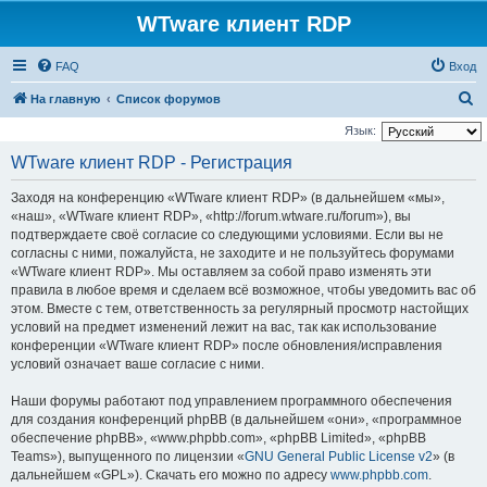
WTware клиент RDP
FAQ
Вход
П
На главную
Список форумов
о
Язык:
и
WTware клиент RDP - Регистрация
с
Заходя на конференцию «WTware клиент RDP» (в дальнейшем «мы»,
к
«наш», «WTware клиент RDP», «http://forum.wtware.ru/forum»), вы
подтверждаете своё согласие со следующими условиями. Если вы не
согласны с ними, пожалуйста, не заходите и не пользуйтесь форумами
«WTware клиент RDP». Мы оставляем за собой право изменять эти
правила в любое время и сделаем всё возможное, чтобы уведомить вас об
этом. Вместе с тем, ответственность за регулярный просмотр настойщих
условий на предмет изменений лежит на вас, так как использование
конференции «WTware клиент RDP» после обновления/исправления
условий означает ваше согласие с ними.
Наши форумы работают под управлением программного обеспечения
для создания конференций phpBB (в дальнейшем «они», «программное
обеспечение phpBB», «www.phpbb.com», «phpBB Limited», «phpBB
Teams»), выпущенного по лицензии «
GNU General Public License v2
» (в
дальнейшем «GPL»). Скачать его можно по адресу
www.phpbb.com
.