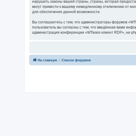
нарушить законы вашей страны, страны, которая предост
могут привести к вашему немедленному отключению от кон
для обеспечения данной возможности.
Вы соглашаетесь с тем, что администраторы форумов «WTw
пользователь вы согласны с тем, что введённая вами инф
администрация конференции «WTware клиент RDP», ни phpBB
На главную
Список форумов