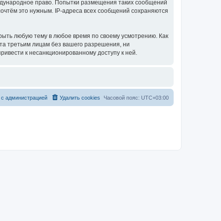
еждународное право. Попытки размещения таких сообщений
сочтём это нужным. IP-адреса всех сообщений сохраняются
рыть любую тему в любое время по своему усмотрению. Как
ыта третьим лицам без вашего разрешения, ни
ривести к несанкционированному доступу к ней.
 с администрацией
Удалить cookies
Часовой пояс:
UTC+03:00