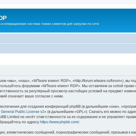
DP
 и операционная система тонких клиентов для загрузки по сети
 «мы», «наш», «WTware клиент RDP», «http://forum.wtware.ru/forum»), вы п
е пользуйтесь форумами «WTware клиент RDP». Мы оставляем за собой право 
тветственность за регулярный просмотр настойщих условий на предмет измен
вий означает ваше согласие с ними.
еспечения для создания конференций phpBB (в дальнейшем «они», «програ
General Public License v2
» (в дальнейшем «GPL»). Скачать его можно по адр
BB Limited не несёт ответственности за их содержание и не управляет прав
обращайтесь по адресу
https://www.phpbb.com/
.
их, клеветнических сообщений, порнографических сообщений, призывов к на