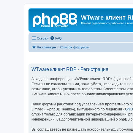
WTware клиент R
Клиент удаленного рабочего стола
Ссылки
FAQ
На главную
Список форумов
WTware клиент RDP - Регистрация
Заходя на конференцию «WTware клиент RDP» (в дальнейшем
Если вы не согласны с ними, пожалуйста, не заходите и н
возможное, чтобы уведомить вас об этом. Вместе с тем, о
«WTware клиент RDP» после обновления/исправления усло
Наши форумы работают под управлением программного об
Limited», «phpBB Teams»), выпущенного по лицензии «
GNU 
служит только для организации интернет-конференций; php
конференций. За дополнительной информацией о phpBB 
Вы соглашаетесь не размещать оскорбительных, угрожающ