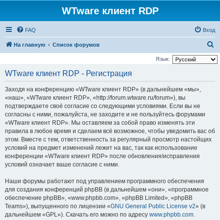
WTware клиент RDP
FAQ
Вход
П
На главную
Список форумов
о
Язык:
и
WTware клиент RDP - Регистрация
с
Заходя на конференцию «WTware клиент RDP» (в дальнейшем «мы»,
к
«наш», «WTware клиент RDP», «http://forum.wtware.ru/forum»), вы
подтверждаете своё согласие со следующими условиями. Если вы не
согласны с ними, пожалуйста, не заходите и не пользуйтесь форумами
«WTware клиент RDP». Мы оставляем за собой право изменять эти
правила в любое время и сделаем всё возможное, чтобы уведомить вас об
этом. Вместе с тем, ответственность за регулярный просмотр настойщих
условий на предмет изменений лежит на вас, так как использование
конференции «WTware клиент RDP» после обновления/исправления
условий означает ваше согласие с ними.
Наши форумы работают под управлением программного обеспечения
для создания конференций phpBB (в дальнейшем «они», «программное
обеспечение phpBB», «www.phpbb.com», «phpBB Limited», «phpBB
Teams»), выпущенного по лицензии «
GNU General Public License v2
» (в
дальнейшем «GPL»). Скачать его можно по адресу
www.phpbb.com
.