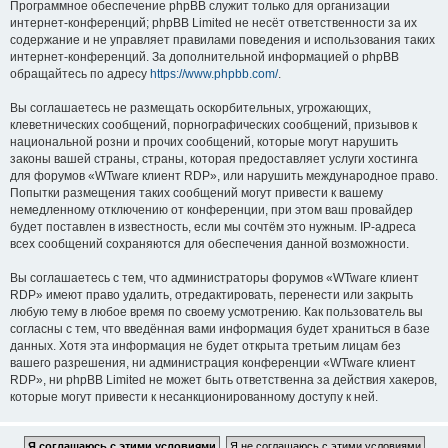
Программное обеспечение phpBB служит только для организации
интернет-конференций; phpBB Limited не несёт ответственности за их
содержание и не управляет правилами поведения и использования таких
интернет-конференций. За дополнительной информацией о phpBB
обращайтесь по адресу
https://www.phpbb.com/
.
Вы соглашаетесь не размещать оскорбительных, угрожающих,
клеветнических сообщений, порнографических сообщений, призывов к
национальной розни и прочих сообщений, которые могут нарушить
законы вашей страны, страны, которая предоставляет услуги хостинга
для форумов «WTware клиент RDP», или нарушить международное право.
Попытки размещения таких сообщений могут привести к вашему
немедленному отключению от конференции, при этом ваш провайдер
будет поставлен в известность, если мы сочтём это нужным. IP-адреса
всех сообщений сохраняются для обеспечения данной возможности.
Вы соглашаетесь с тем, что администраторы форумов «WTware клиент
RDP» имеют право удалить, отредактировать, перенести или закрыть
любую тему в любое время по своему усмотрению. Как пользователь вы
согласны с тем, что введённая вами информация будет храниться в базе
данных. Хотя эта информация не будет открыта третьим лицам без
вашего разрешения, ни администрация конференции «WTware клиент
RDP», ни phpBB Limited не может быть ответственна за действия хакеров,
которые могут привести к несанкционированному доступу к ней.