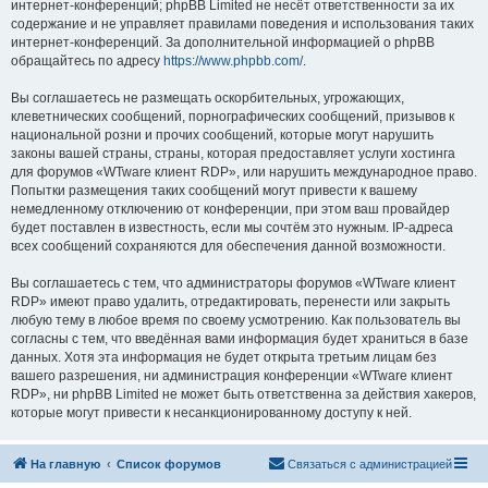
интернет-конференций; phpBB Limited не несёт ответственности за их
содержание и не управляет правилами поведения и использования таких
интернет-конференций. За дополнительной информацией о phpBB
обращайтесь по адресу
https://www.phpbb.com/
.
Вы соглашаетесь не размещать оскорбительных, угрожающих,
клеветнических сообщений, порнографических сообщений, призывов к
национальной розни и прочих сообщений, которые могут нарушить
законы вашей страны, страны, которая предоставляет услуги хостинга
для форумов «WTware клиент RDP», или нарушить международное право.
Попытки размещения таких сообщений могут привести к вашему
немедленному отключению от конференции, при этом ваш провайдер
будет поставлен в известность, если мы сочтём это нужным. IP-адреса
всех сообщений сохраняются для обеспечения данной возможности.
Вы соглашаетесь с тем, что администраторы форумов «WTware клиент
RDP» имеют право удалить, отредактировать, перенести или закрыть
любую тему в любое время по своему усмотрению. Как пользователь вы
согласны с тем, что введённая вами информация будет храниться в базе
данных. Хотя эта информация не будет открыта третьим лицам без
вашего разрешения, ни администрация конференции «WTware клиент
RDP», ни phpBB Limited не может быть ответственна за действия хакеров,
которые могут привести к несанкционированному доступу к ней.
На главную
Список форумов
Связаться с администрацией