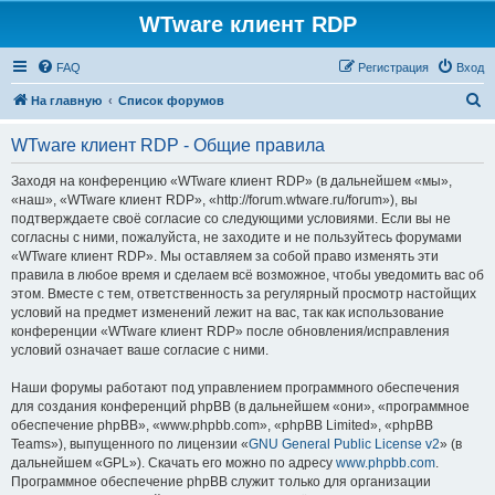
WTware клиент RDP
FAQ
Регистрация
Вход
П
На главную
Список форумов
о
WTware клиент RDP - Общие правила
и
с
Заходя на конференцию «WTware клиент RDP» (в дальнейшем «мы»,
«наш», «WTware клиент RDP», «http://forum.wtware.ru/forum»), вы
к
подтверждаете своё согласие со следующими условиями. Если вы не
согласны с ними, пожалуйста, не заходите и не пользуйтесь форумами
«WTware клиент RDP». Мы оставляем за собой право изменять эти
правила в любое время и сделаем всё возможное, чтобы уведомить вас об
этом. Вместе с тем, ответственность за регулярный просмотр настойщих
условий на предмет изменений лежит на вас, так как использование
конференции «WTware клиент RDP» после обновления/исправления
условий означает ваше согласие с ними.
Наши форумы работают под управлением программного обеспечения
для создания конференций phpBB (в дальнейшем «они», «программное
обеспечение phpBB», «www.phpbb.com», «phpBB Limited», «phpBB
Teams»), выпущенного по лицензии «
GNU General Public License v2
» (в
дальнейшем «GPL»). Скачать его можно по адресу
www.phpbb.com
.
Программное обеспечение phpBB служит только для организации