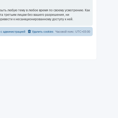
рыть любую тему в любое время по своему усмотрению. Как
ыта третьим лицам без вашего разрешения, ни
ривести к несанкционированному доступу к ней.
 с администрацией
Удалить cookies
Часовой пояс:
UTC+03:00