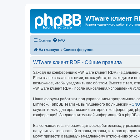
WTware клиент R
Клиент удаленного рабочего стола
Ссылки
FAQ
На главную
Список форумов
WTware клиент RDP - Общие правила
Заходя на конференцию «WTware клиент RDP» (в дальнейшем
Если вы не согласны с ними, пожалуйста, не заходите и н
возможное, чтобы уведомить вас об этом. Вместе с тем, о
«WTware клиент RDP» после обновления/исправления усло
Наши форумы работают под управлением программного об
Limited», «phpBB Teams»), выпущенного по лицензии «
GNU 
служит только для организации интернет-конференций; php
конференций. За дополнительной информацией о phpBB 
Вы соглашаетесь не размещать оскорбительных, угрожающ
нарушить законы вашей страны, страны, которая предост
могут привести к вашему немедленному отключению от кон