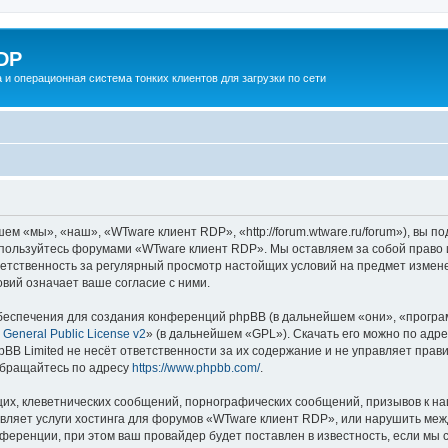
DP
 и операционная система тонких клиентов для загрузки по сети
 «мы», «наш», «WTware клиент RDP», «http://forum.wtware.ru/forum»), вы п
е пользуйтесь форумами «WTware клиент RDP». Мы оставляем за собой право 
тветственность за регулярный просмотр настойщих условий на предмет измен
вий означает ваше согласие с ними.
еспечения для создания конференций phpBB (в дальнейшем «они», «програ
General Public License v2
» (в дальнейшем «GPL»). Скачать его можно по адр
BB Limited не несёт ответственности за их содержание и не управляет прав
обращайтесь по адресу
https://www.phpbb.com/
.
их, клеветнических сообщений, порнографических сообщений, призывов к на
авляет услуги хостинга для форумов «WTware клиент RDP», или нарушить м
ференции, при этом ваш провайдер будет поставлен в известность, если мы 