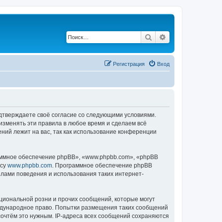
Поиск
Расширенный по
Регистрация
Вход
одтверждаете своё согласие со следующими условиями.
изменять эти правила в любое время и сделаем всё
ений лежит на вас, так как использование конференции
ммное обеспечение phpBB», «www.phpbb.com», «phpBB
есу
www.phpbb.com
. Программное обеспечение phpBB
илами поведения и использования таких интернет-
циональной розни и прочих сообщений, которые могут
еждународное право. Попытки размещения таких сообщений
сочтём это нужным. IP-адреса всех сообщений сохраняются