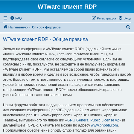
WTware клиент RDP
FAQ
Регистрация
Вход
П
На главную
Список форумов
о
WTware клиент RDP - Общие правила
и
с
Заходя на конференцию «WTware клиент RDP» (в дальнейшем «мы»,
«наш», «WTware клиент RDP», «http://forum.wtware.ru/forum»), вы
к
подтверждаете своё согласие со следующими условиями. Если вы не
согласны с ними, пожалуйста, не заходите и не пользуйтесь форумами
«WTware клиент RDP». Мы оставляем за собой право изменять эти
правила в любое время и сделаем всё возможное, чтобы уведомить вас об
этом. Вместе с тем, ответственность за регулярный просмотр настойщих
условий на предмет изменений лежит на вас, так как использование
конференции «WTware клиент RDP» после обновления/исправления
условий означает ваше согласие с ними.
Наши форумы работают под управлением программного обеспечения
для создания конференций phpBB (в дальнейшем «они», «программное
обеспечение phpBB», «www.phpbb.com», «phpBB Limited», «phpBB
Teams»), выпущенного по лицензии «
GNU General Public License v2
» (в
дальнейшем «GPL»). Скачать его можно по адресу
www.phpbb.com
.
Программное обеспечение phpBB служит только для организации