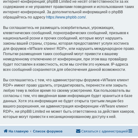
интернет-конференций; phpBB Limited не несёт ответственности за их
содержание и не управляет правилами поведения и использования таких
интернет-конференций. За дополнительной информацией о phpBB
обращайтесь по адресу
https://www.phpbb.com/
.
Вы соглашаетесь не размещать оскорбительных, угрожающих,
клеветнических сообщений, порнографических сообщений, призывов к
национальной розни и прочих сообщений, которые могут нарушить
законы вашей страны, страны, которая предоставляет услуги хостинга
для форумов «WTware клиент RDP», или нарушить международное право.
Попытки размещения таких сообщений могут привести к вашему
немедленному отключению от конференции, при этом ваш провайдер
будет поставлен в известность, если мы сочтём это нужным. IP-адреса
всех сообщений сохраняются для обеспечения данной возможности.
Вы соглашаетесь с тем, что администраторы форумов «WTware клиент
RDP» имеют право удалить, отредактировать, перенести или закрыть
любую тему в любое время по своему усмотрению. Как пользователь вы
согласны с тем, что введённая вами информация будет храниться в базе
данных. Хотя эта информация не будет открыта третьим лицам без
вашего разрешения, ни администрация конференции «WTware клиент
RDP», ни phpBB Limited не может быть ответственна за действия хакеров,
которые могут привести к несанкционированному доступу к ней.
На главную
Список форумов
Связаться с администрацией