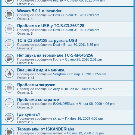
Последнее сообщение
Prizrak
«
Сб май 05, 2012 8:44 am
Ответы:
22
Wtware 5.0.1 и Iscander
Последнее сообщение
Dexi
«
Ср авг 31, 2011 8:09 am
Ответы:
4
Проблема с USB у TC-S-C3-266/128
Последнее сообщение
Dexi
«
Ср авг 31, 2011 8:08 am
Ответы:
5
TC-S-C3-266/128 загрузка с USB
Последнее сообщение
Dexi
«
Вт авг 30, 2011 3:35 pm
Ответы:
7
Нет звука на терминале TC-S-M-845/256
Последнее сообщение
Гость
«
Ср апр 28, 2010 2:01 pm
Ответы:
4
Внешний вид и начинка.
Последнее сообщение
Sergtron
«
Вт мар 30, 2010 7:56 am
Ответы:
41
Проблемы загрузки
Последнее сообщение
Arny
«
Пн ноя 02, 2009 10:53 am
Ответы:
2
Проблема со стратом
Последнее сообщение
iSKANDERlabs
«
Чт окт 08, 2009 4:06 pm
Ответы:
5
Где купить?
Последнее сообщение
skrap
«
Пн фев 16, 2009 4:08 pm
Ответы:
6
Терминалы от iSKANDERlabs
Последнее сообщение
mihmih
«
Сб янв 12, 2008 7:59 pm