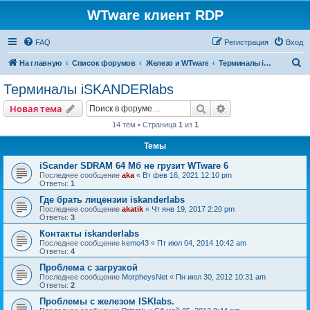
WTware клиент RDP
FAQ
Регистрация
Вход
П
На главную
Список форумов
Железо и WTware
Терминалы iSKANDERlabs
о
Терминалы iSKANDERlabs
и
Поиск
Расширенный пои
Новая тема
с
14 тем • Страница
1
из
1
к
Темы
iScander SDRAM 64 Мб не грузит WTware 6
Последнее сообщение
aka
«
Вт фев 16, 2021 12:10 pm
Ответы:
1
Где брать лицензии iskanderlabs
Последнее сообщение
akatik
«
Чт янв 19, 2017 2:20 pm
Ответы:
3
Контакты iskanderlabs
Последнее сообщение
kemo43
«
Пт июл 04, 2014 10:42 am
Ответы:
4
Проблема с загрузкой
Последнее сообщение
MorpheysNet
«
Пн июл 30, 2012 10:31 am
Ответы:
2
Проблемы с железом ISKlabs.