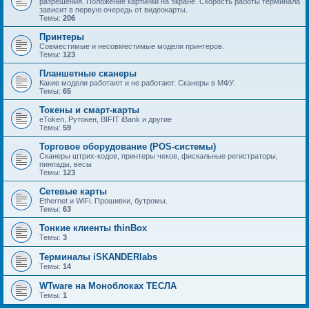
разрешения. Положение картинки на экране. Скорость работы терминала
зависит в первую очередь от видеокарты.
Темы:
206
Принтеры
Совместимые и несовместимые модели принтеров.
Темы:
123
Планшетные сканеры
Какие модели работают и не работают. Сканеры в МФУ.
Темы:
65
Токены и смарт-карты
eToken, Рутокен, BIFIT iBank и другие
Темы:
59
Торговое оборудование (POS-системы)
Сканеры штрих-кодов, принтеры чеков, фискальные регистраторы,
пинпады, весы
Темы:
123
Сетевые карты
Ethernet и WiFi. Прошивки, бутромы.
Темы:
63
Тонкие клиенты thinBox
Темы:
3
Терминалы iSKANDERlabs
Темы:
14
WTware на Моноблоках ТЕСЛА
Темы:
1