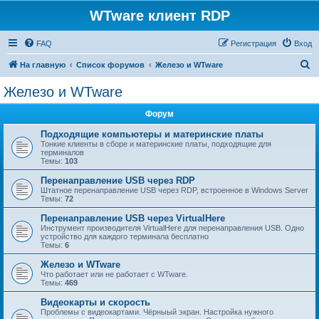
WTware клиент RDP
FAQ
Регистрация
Вход
П
На главную
Список форумов
Железо и WTware
о
Железо и WTware
и
Форум
с
к
Подходящие компьютеры и материнские платы
Тонкие клиенты в сборе и материнские платы, подходящие для
терминалов
Темы:
103
Перенаправление USB через RDP
Штатное перенаправление USB через RDP, встроенное в Windows Server
Темы:
72
Перенаправление USB через VirtualHere
Инструмент производителя VirtualHere для перенаправления USB. Одно
устройство для каждого терминала бесплатно
Темы:
6
Железо и WTware
Что работает или не работает с WTware.
Темы:
469
Видеокарты и скорость
Проблемы с видеокартами. Чёрныый экран. Настройка нужного