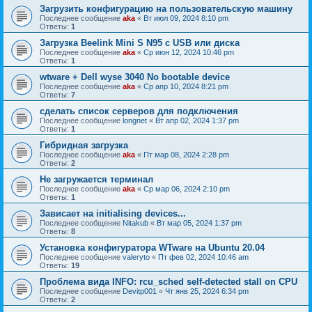
Загрузить конфигурацию на пользовательскую машину
Последнее сообщение
aka
«
Вт июл 09, 2024 8:10 pm
Ответы:
1
Загрузка Beelink Mini S N95 c USB или диска
Последнее сообщение
aka
«
Ср июн 12, 2024 10:46 pm
Ответы:
1
wtware + Dell wyse 3040 No bootable device
Последнее сообщение
aka
«
Ср апр 10, 2024 8:21 pm
Ответы:
7
сделать список серверов для подключения
Последнее сообщение
longnet
«
Вт апр 02, 2024 1:37 pm
Ответы:
1
Гибридная загрузка
Последнее сообщение
aka
«
Пт мар 08, 2024 2:28 pm
Ответы:
2
Не загружается терминал
Последнее сообщение
aka
«
Ср мар 06, 2024 2:10 pm
Ответы:
1
Зависает на initialising devices...
Последнее сообщение
Nitakub
«
Вт мар 05, 2024 1:37 pm
Ответы:
8
Установка конфигуратора WTware на Ubuntu 20.04
Последнее сообщение
valeryto
«
Пт фев 02, 2024 10:46 am
Ответы:
19
Проблема вида INFO: rcu_sched self-detected stall on CPU
Последнее сообщение
Devitp001
«
Чт янв 25, 2024 6:34 pm
Ответы:
2