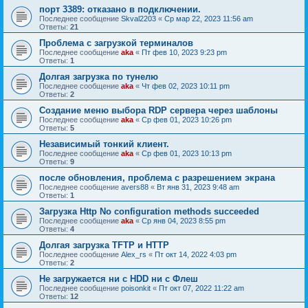
порт 3389: отказано в подключении.
Последнее сообщение
Skval2203
«
Ср мар 22, 2023 11:56 am
Ответы:
21
Проблема с загрузкой терминалов
Последнее сообщение
aka
«
Пт фев 10, 2023 9:23 pm
Ответы:
1
Долгая загрузка по тунелю
Последнее сообщение
aka
«
Чт фев 02, 2023 10:11 pm
Ответы:
2
Создание меню выбора RDP сервера через шаблоны
Последнее сообщение
aka
«
Ср фев 01, 2023 10:26 pm
Ответы:
5
Независимый тонкий клиент.
Последнее сообщение
aka
«
Ср фев 01, 2023 10:13 pm
Ответы:
9
после обновления, проблема с разрешением экрана
Последнее сообщение
avers88
«
Вт янв 31, 2023 9:48 am
Ответы:
1
Загрузка Http No configuration methods succeeded
Последнее сообщение
aka
«
Ср янв 04, 2023 8:55 pm
Ответы:
4
Долгая загрузка TFTP и HTTP
Последнее сообщение
Alex_rs
«
Пт окт 14, 2022 4:03 pm
Ответы:
2
Не загружается ни с HDD ни с Флеш
Последнее сообщение
poisonkit
«
Пт окт 07, 2022 11:22 am
Ответы:
12