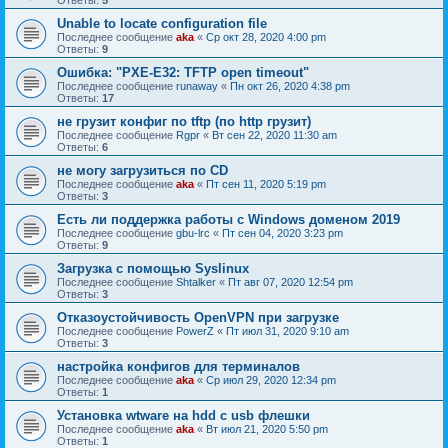
Ответы:
5
Unable to locate configuration file
Последнее сообщение
aka
«
Ср окт 28, 2020 4:00 pm
Ответы:
9
Ошибка: "PXE-E32: TFTP open timeout"
Последнее сообщение
runaway
«
Пн окт 26, 2020 4:38 pm
Ответы:
17
не грузит конфиг по tftp (по http грузит)
Последнее сообщение
Rgpr
«
Вт сен 22, 2020 11:30 am
Ответы:
6
не могу загрузиться по CD
Последнее сообщение
aka
«
Пт сен 11, 2020 5:19 pm
Ответы:
3
Есть ли поддержка работы с Windows доменом 2019
Последнее сообщение
gbu-lrc
«
Пт сен 04, 2020 3:23 pm
Ответы:
9
Загрузка с помощью Syslinux
Последнее сообщение
Shtalker
«
Пт авг 07, 2020 12:54 pm
Ответы:
3
Отказоустойчивость OpenVPN при загрузке
Последнее сообщение
PowerZ
«
Пт июл 31, 2020 9:10 am
Ответы:
3
настройка конфигов для терминалов
Последнее сообщение
aka
«
Ср июл 29, 2020 12:34 pm
Ответы:
1
Установка wtware на hdd с usb флешки
Последнее сообщение
aka
«
Вт июл 21, 2020 5:50 pm
Ответы:
1