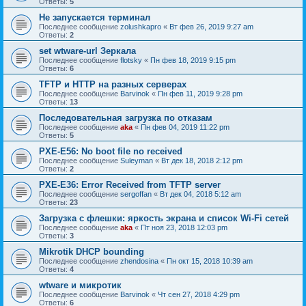
Ответы:
5
Не запускается терминал
Последнее сообщение
zolushkapro
«
Вт фев 26, 2019 9:27 am
Ответы:
2
set wtware-url Зеркала
Последнее сообщение
flotsky
«
Пн фев 18, 2019 9:15 pm
Ответы:
6
TFTP и HTTP на разных серверах
Последнее сообщение
Barvinok
«
Пн фев 11, 2019 9:28 pm
Ответы:
13
Последовательная загрузка по отказам
Последнее сообщение
aka
«
Пн фев 04, 2019 11:22 pm
Ответы:
5
PXE-E56: No boot file no received
Последнее сообщение
Suleyman
«
Вт дек 18, 2018 2:12 pm
Ответы:
2
PXE-E36: Error Received from TFTP server
Последнее сообщение
sergoffan
«
Вт дек 04, 2018 5:12 am
Ответы:
23
Загрузка с флешки: яркость экрана и список Wi-Fi сетей
Последнее сообщение
aka
«
Пт ноя 23, 2018 12:03 pm
Ответы:
3
Mikrotik DHCP bounding
Последнее сообщение
zhendosina
«
Пн окт 15, 2018 10:39 am
Ответы:
4
wtware и микротик
Последнее сообщение
Barvinok
«
Чт сен 27, 2018 4:29 pm
Ответы:
6