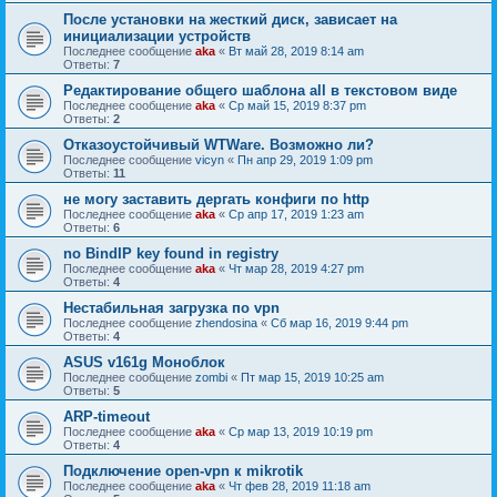
После установки на жесткий диск, зависает на
инициализации устройств
Последнее сообщение
aka
«
Вт май 28, 2019 8:14 am
Ответы:
7
Редактирование общего шаблона all в текстовом виде
Последнее сообщение
aka
«
Ср май 15, 2019 8:37 pm
Ответы:
2
Отказоустойчивый WTWare. Возможно ли?
Последнее сообщение
vicyn
«
Пн апр 29, 2019 1:09 pm
Ответы:
11
не могу заставить дергать конфиги по http
Последнее сообщение
aka
«
Ср апр 17, 2019 1:23 am
Ответы:
6
no BindIP key found in registry
Последнее сообщение
aka
«
Чт мар 28, 2019 4:27 pm
Ответы:
4
Нестабильная загрузка по vpn
Последнее сообщение
zhendosina
«
Сб мар 16, 2019 9:44 pm
Ответы:
4
ASUS v161g Моноблок
Последнее сообщение
zombi
«
Пт мар 15, 2019 10:25 am
Ответы:
5
ARP-timeout
Последнее сообщение
aka
«
Ср мар 13, 2019 10:19 pm
Ответы:
4
Подключение open-vpn к mikrotik
Последнее сообщение
aka
«
Чт фев 28, 2019 11:18 am