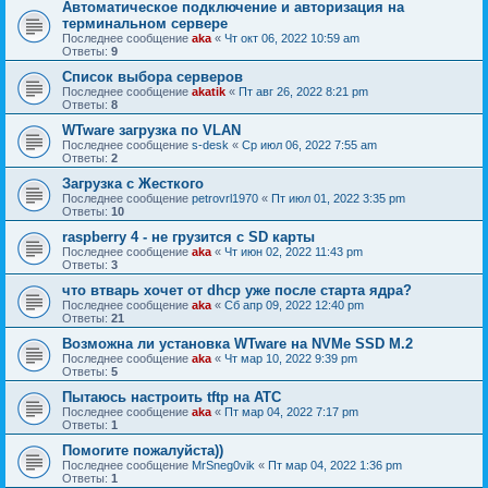
Автоматическое подключение и авторизация на
терминальном сервере
Последнее сообщение
aka
«
Чт окт 06, 2022 10:59 am
Ответы:
9
Список выбора серверов
Последнее сообщение
akatik
«
Пт авг 26, 2022 8:21 pm
Ответы:
8
WTware загрузка по VLAN
Последнее сообщение
s-desk
«
Ср июл 06, 2022 7:55 am
Ответы:
2
Загрузка с Жесткого
Последнее сообщение
petrovrl1970
«
Пт июл 01, 2022 3:35 pm
Ответы:
10
raspberry 4 - не грузится с SD карты
Последнее сообщение
aka
«
Чт июн 02, 2022 11:43 pm
Ответы:
3
что втварь хочет от dhcp уже после старта ядра?
Последнее сообщение
aka
«
Сб апр 09, 2022 12:40 pm
Ответы:
21
Возможна ли установка WTware на NVMe SSD M.2
Последнее сообщение
aka
«
Чт мар 10, 2022 9:39 pm
Ответы:
5
Пытаюсь настроить tftp на АТС
Последнее сообщение
aka
«
Пт мар 04, 2022 7:17 pm
Ответы:
1
Помогите пожалуйста))
Последнее сообщение
MrSneg0vik
«
Пт мар 04, 2022 1:36 pm
Ответы:
1