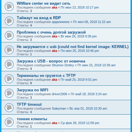
WtWare center не видит сеть
Последнее сообщение
aka
«
Пт июл 13, 2018 10:17 pm
Ответы:
3
Таймаут на вход в RDP
Последнее сообщение
qqqwwweee
«
Пт июл 06, 2018 11:22 am
Ответы:
4
Проблема с очень долгой загрузкой
Последнее сообщение
aka
«
Вт июн 26, 2018 9:36 pm
Ответы:
3
Не загружается с usb (could not find kernel image: KERNEL)
Последнее сообщение
aka
«
Пн июн 25, 2018 10:46 pm
Ответы:
1
Загрузка с USB - вопрос от новичка
Последнее сообщение
Shumov Dmitry
«
Пт июн 15, 2018 10:39 am
Ответы:
4
Терминалы не грузятся с TFTP
Последнее сообщение
aka
«
Пт май 25, 2018 9:01 pm
Ответы:
9
Загрузка по WIFI
Последнее сообщение
driver2006
«
Пт май 18, 2018 3:24 am
Ответы:
3
TFTP timeout
Последнее сообщение
Suleyman
«
Вс апр 01, 2018 10:30 am
Ответы:
4
тонкие клиенты
Последнее сообщение
aka
«
Ср фев 28, 2018 12:09 pm
Ответы:
1