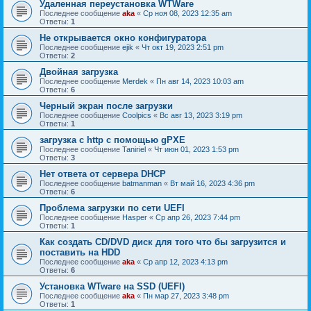
Удаленная переустановка WTWare
Последнее сообщение
aka
«
Ср ноя 08, 2023 12:35 am
Ответы:
1
Не открывается окно конфигуратора
Последнее сообщение
ejik
«
Чт окт 19, 2023 2:51 pm
Ответы:
2
Двойная загрузка
Последнее сообщение
Merdek
«
Пн авг 14, 2023 10:03 am
Ответы:
6
Черный экран после загрузки
Последнее сообщение
Coolpics
«
Вс авг 13, 2023 3:19 pm
Ответы:
1
загрузка с http с помощью gPXE
Последнее сообщение
Taniriel
«
Чт июн 01, 2023 1:53 pm
Ответы:
3
Нет ответа от сервера DHCP
Последнее сообщение
batmanman
«
Вт май 16, 2023 4:36 pm
Ответы:
6
Проблема загрузки по сети UEFI
Последнее сообщение
Hasper
«
Ср апр 26, 2023 7:44 pm
Ответы:
1
Как создать CD/DVD диск для того что бы загрузится и
поставить на HDD
Последнее сообщение
aka
«
Ср апр 12, 2023 4:13 pm
Ответы:
6
Установка WTware на SSD (UEFI)
Последнее сообщение
aka
«
Пн мар 27, 2023 3:48 pm
Ответы:
1