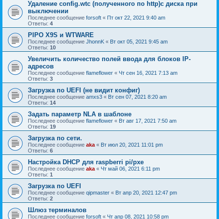
Удаление config.wtc (полученного по http)с диска при
выключении
Последнее сообщение
forsoft
«
Пт окт 22, 2021 9:40 am
Ответы:
4
PIPO X9S и WTWARE
Последнее сообщение
JhonnK
«
Вт окт 05, 2021 9:45 am
Ответы:
10
Увеличить количество полей ввода для блоков IP-
адресов
Последнее сообщение
flameflower
«
Чт сен 16, 2021 7:13 am
Ответы:
3
Загрузка по UEFI (не видит конфиг)
Последнее сообщение
amxs3
«
Вт сен 07, 2021 8:20 am
Ответы:
14
Задать параметр NLA в шаблоне
Последнее сообщение
flameflower
«
Вт авг 17, 2021 7:50 am
Ответы:
19
Загрузка по сети.
Последнее сообщение
aka
«
Вт июл 20, 2021 11:01 pm
Ответы:
6
Настройка DHCP для raspberri pi/pxe
Последнее сообщение
aka
«
Чт май 06, 2021 6:11 pm
Ответы:
1
Загрузка по UEFI
Последнее сообщение
qipmaster
«
Вт апр 20, 2021 12:47 pm
Ответы:
2
Шлюз терминалов
Последнее сообщение
forsoft
«
Чт апр 08, 2021 10:58 pm