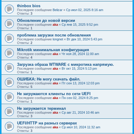
thinbox bios
Последнее сообщение
Belizar
«
Ср июл 02, 2025 8:16 am
Ответы:
3
Обновление до новой версии
Последнее сообщение
aka
«
Ср янв 15, 2025 9:52 pm
Ответы:
1
проблема загрузки после обновления
Последнее сообщение
longnet
«
Вт дек 10, 2024 5:43 pm
Ответы:
2
Mikrotik минимальная конфигурация
Последнее сообщение
aka
«
Чт ноя 28, 2024 11:00 am
Ответы:
4
Загрузка образа WTWARE с микротика напрямую.
Последнее сообщение
aka
«
Вт окт 15, 2024 5:13 pm
Ответы:
1
ОШИБКА: Не могу скачать файл.
Последнее сообщение
aka
«
Пт сен 13, 2024 12:03 pm
Ответы:
5
Не загружаются клиенты по сети UEFI
Последнее сообщение
aka
«
Пн сен 02, 2024 8:25 pm
Ответы:
1
Не загружается терминал
Последнее сообщение
aka
«
Ср авг 21, 2024 10:46 am
Ответы:
3
UEFI/HTTP на разныз серверах
Последнее сообщение
aka
«
Ср июл 10, 2024 11:32 am
Ответы:
3