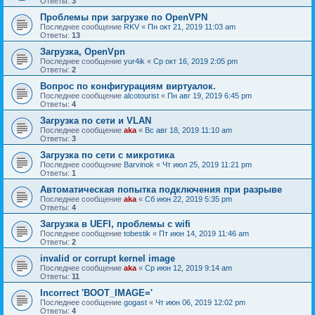
Ответы:
3
Проблемы при загрузке по OpenVPN
Последнее сообщение
RKV
«
Пн окт 21, 2019 11:03 am
Ответы:
13
Загрузка, OpenVpn
Последнее сообщение
yur4ik
«
Ср окт 16, 2019 2:05 pm
Ответы:
2
Вопрос по конфигурациям виртуалок.
Последнее сообщение
alcotourist
«
Пн авг 19, 2019 6:45 pm
Ответы:
4
Загрузка по сети и VLAN
Последнее сообщение
aka
«
Вс авг 18, 2019 11:10 am
Ответы:
3
Загрузка по сети с микротика
Последнее сообщение
Barvinok
«
Чт июл 25, 2019 11:21 pm
Ответы:
1
Автоматическая попытка подключения при разрыве
Последнее сообщение
aka
«
Сб июн 22, 2019 5:35 pm
Ответы:
4
Загрузка в UEFI, проблемы с wifi
Последнее сообщение
tobestik
«
Пт июн 14, 2019 11:46 am
Ответы:
2
invalid or corrupt kernel image
Последнее сообщение
aka
«
Ср июн 12, 2019 9:14 am
Ответы:
11
Incorrect 'BOOT_IMAGE='
Последнее сообщение
gogast
«
Чт июн 06, 2019 12:02 pm
Ответы:
4