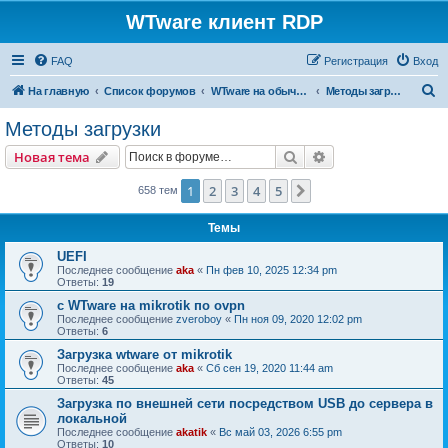
WTware клиент RDP
FAQ
Регистрация
Вход
П
На главную
Список форумов
WTware на обычных x86-совместимых компьютерах (PC)
Методы загрузки
о
Методы загрузки
и
Поиск
Расширенный пои
Новая тема
с
к
1
2
3
4
5
След.
658 тем
Темы
UEFI
Последнее сообщение
aka
«
Пн фев 10, 2025 12:34 pm
Ответы:
19
c WTware на mikrotik по ovpn
Последнее сообщение
zveroboy
«
Пн ноя 09, 2020 12:02 pm
Ответы:
6
Загрузка wtware от mikrotik
Последнее сообщение
aka
«
Сб сен 19, 2020 11:44 am
Ответы:
45
Загрузка по внешней сети посредством USB до сервера в
локальной
Последнее сообщение
akatik
«
Вс май 03, 2026 6:55 pm
Ответы:
10