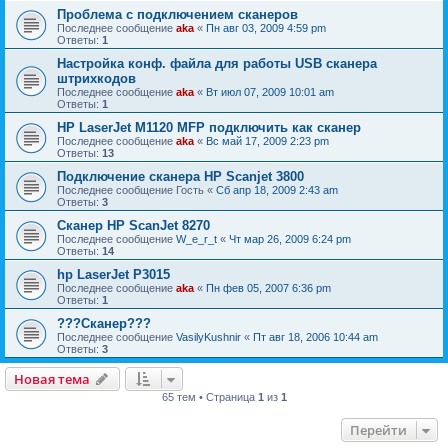
Проблема с подключением сканеров
Последнее сообщение
aka
«
Пн авг 03, 2009 4:59 pm
Ответы:
1
Настройка конф. файла для работы USB сканера
штрихкодов
Последнее сообщение
aka
«
Вт июл 07, 2009 10:01 am
Ответы:
1
HP LaserJet M1120 MFP подключить как сканер
Последнее сообщение
aka
«
Вс май 17, 2009 2:23 pm
Ответы:
13
Подключение сканера HP Scanjet 3800
Последнее сообщение
Гость
«
Сб апр 18, 2009 2:43 am
Ответы:
3
Сканер HP ScanJet 8270
Последнее сообщение
W_e_r_t
«
Чт мар 26, 2009 6:24 pm
Ответы:
14
hp LaserJet P3015
Последнее сообщение
aka
«
Пн фев 05, 2007 6:36 pm
Ответы:
1
???Сканер???
Последнее сообщение
VasilyKushnir
«
Пт авг 18, 2006 10:44 am
Ответы:
3
Новая тема
65 тем • Страница
1
из
1
Перейти