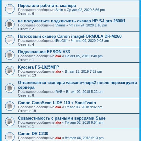
Перестали работать сканера
Последнее сообщение
Stein
«
Ср дек 02, 2020 3:56 pm
Ответы:
6
не получаеться подключить сканер HP SJ pro 2500f1
Последнее сообщение
Vlamis
«
Чт сен 24, 2020 1:10 pm
Ответы:
2
Потоковый сканер Canon imageFORMULA DR-M260
Последнее сообщение
iEroGliff
«
Чт янв 09, 2020 9:03 am
Ответы:
4
Подключение EPSON V33
Последнее сообщение
aka
«
Сб окт 05, 2019 1:40 pm
Ответы:
1
Kyocera FS-1025MFP
Последнее сообщение
aka
«
Вт авг 13, 2019 7:52 pm
Ответы:
13
Отваливается сканеры wiasane+naps2 после перезагрузки
сервера.
Последнее сообщение
RAB
«
Вт окт 02, 2018 5:22 pm
Ответы:
8
Canon CanoScan LiDE 110 + SaneTwain
Последнее сообщение
aka
«
Пт авг 03, 2018 9:02 pm
Ответы:
19
Совместимость с разными версиями Sane
Последнее сообщение
aka
«
Пн апр 02, 2018 9:54 am
Ответы:
1
Canon DR-C230
Последнее сообщение
aka
«
Вт фев 06, 2018 6:13 pm