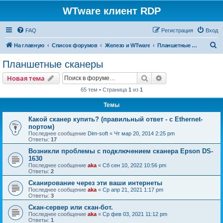
WTware клиент RDP
FAQ
Регистрация
Вход
П
На главную
Список форумов
Железо и WTware
Планшетные сканеры
о
Планшетные сканеры
и
Поиск
Расширенный пои
Новая тема
с
65 тем • Страница
1
из
1
к
Темы
Какой сканер купить? (правильный ответ - с Ethernet-
портом)
Последнее сообщение
Dim-soft
«
Чт мар 20, 2014 2:25 pm
Ответы:
17
Возникли проблемы с подключением сканера Epson DS-
1630
Последнее сообщение
aka
«
Сб сен 10, 2022 10:56 pm
Ответы:
2
Сканирование через эти ваши интернеты
Последнее сообщение
aka
«
Ср апр 21, 2021 1:17 pm
Ответы:
3
Скан-сервер или скан-бот.
Последнее сообщение
aka
«
Ср фев 03, 2021 11:12 pm
Ответы:
1