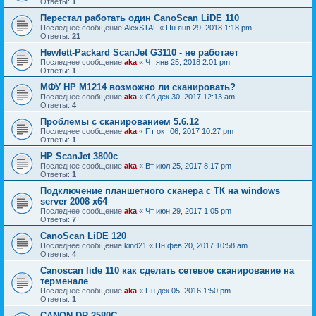
Ответы:
1
Перестал работать один CanoScan LiDE 110
Последнее сообщение
AlexSTAL
«
Пн янв 29, 2018 1:18 pm
Ответы:
21
Hewlett-Packard ScanJet G3110 - не работает
Последнее сообщение
aka
«
Чт янв 25, 2018 2:01 pm
Ответы:
1
МФУ HP M1214 возможно ли сканировать?
Последнее сообщение
aka
«
Сб дек 30, 2017 12:13 am
Ответы:
4
Проблемы с сканированием 5.6.12
Последнее сообщение
aka
«
Пт окт 06, 2017 10:27 pm
Ответы:
1
HP ScanJet 3800c
Последнее сообщение
aka
«
Вт июл 25, 2017 8:17 pm
Ответы:
1
Подключение планшетного сканера с ТК на windows
server 2008 x64
Последнее сообщение
aka
«
Чт июн 29, 2017 1:05 pm
Ответы:
7
CanoScan LiDE 120
Последнее сообщение
kind21
«
Пн фев 20, 2017 10:58 am
Ответы:
4
Canoscan lide 110 как сделать сетевое сканирование на
терменале
Последнее сообщение
aka
«
Пн дек 05, 2016 1:50 pm
Ответы:
1
CANON DR-2580C