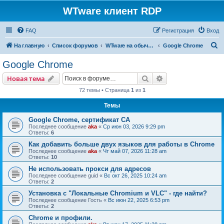
WTware клиент RDP
FAQ
Регистрация
Вход
П
На главную
Список форумов
WTware на обычных x86-совместимых компьютерах (PC)
Google Chrome
о
Google Chrome
и
Поиск
Расширенный пои
Новая тема
с
72 темы • Страница
1
из
1
к
Темы
Google Chrome, сертификат CA
Последнее сообщение
aka
«
Ср июн 03, 2026 9:29 pm
Ответы:
6
Как добавить больше двух языков для работы в Chrome
Последнее сообщение
aka
«
Чт май 07, 2026 11:28 am
Ответы:
10
Не использовать прокси для адресов
Последнее сообщение
guid
«
Вс окт 26, 2025 10:24 am
Ответы:
2
Установка с "Локальные Chromium и VLC" - где найти?
Последнее сообщение
Гость
«
Вс июн 22, 2025 6:53 pm
Ответы:
2
Chrome и профили.