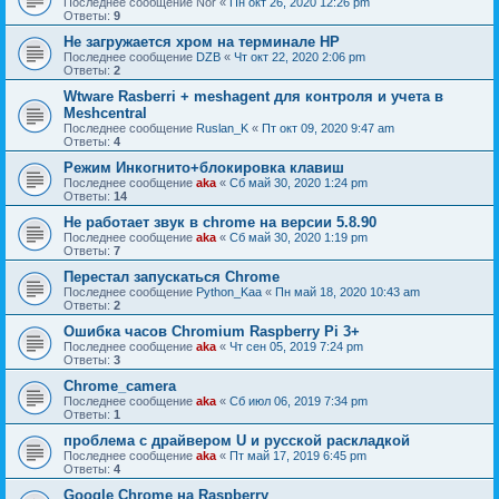
Последнее сообщение
Nor
«
Пн окт 26, 2020 12:26 pm
Ответы:
9
Не загружается хром на терминале HP
Последнее сообщение
DZB
«
Чт окт 22, 2020 2:06 pm
Ответы:
2
Wtware Rasberri + meshagent для контроля и учета в
Meshcentral
Последнее сообщение
Ruslan_K
«
Пт окт 09, 2020 9:47 am
Ответы:
4
Режим Инкогнито+блокировка клавиш
Последнее сообщение
aka
«
Сб май 30, 2020 1:24 pm
Ответы:
14
Не работает звук в chrome на версии 5.8.90
Последнее сообщение
aka
«
Сб май 30, 2020 1:19 pm
Ответы:
7
Перестал запускаться Chrome
Последнее сообщение
Python_Kaa
«
Пн май 18, 2020 10:43 am
Ответы:
2
Ошибка часов Chromium Raspberry Pi 3+
Последнее сообщение
aka
«
Чт сен 05, 2019 7:24 pm
Ответы:
3
Chrome_camera
Последнее сообщение
aka
«
Сб июл 06, 2019 7:34 pm
Ответы:
1
проблема с драйвером U и русской раскладкой
Последнее сообщение
aka
«
Пт май 17, 2019 6:45 pm
Ответы:
4
Google Chrome на Raspberry