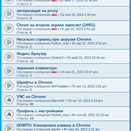
Последнее сообщение
aka
«
Вт июн 17, 2025 11:38 pm
Ответы:
1
авторизация на proxy
Последнее сообщение
aka
«
Ср янв 24, 2024 1:44 pm
Ответы:
9
Chrom на втором экране зависает (14451)
Последнее сообщение
aka
«
Пт дек 22, 2023 2:53 am
Ответы:
6
Несклько страниц при загрузке Chrome
Последнее сообщение
Python_Kaa
«
Вт авг 22, 2023 3:52 pm
Ответы:
2
Яндекс.Браузер
Последнее сообщение
DmitriyS
«
Пн май 15, 2023 10:42 am
Ответы:
12
экранная клавиатура
Последнее сообщение
aka
«
Сб янв 21, 2023 10:57 pm
Ответы:
3
Шрифты в Chrome
Последнее сообщение
MrPredalien
«
Пт окт 14, 2022 1:01 pm
Ответы:
3
VNC на Chrome
Последнее сообщение
Barvinok
«
Пн окт 10, 2022 4:19 pm
Ответы:
40
Профиль с настройками
Последнее сообщение
Python_Kaa
«
Вт сен 06, 2022 10:10 am
Ответы:
24
HOWTO: блокировка клавиш в Chrome
Последнее сообщение
bambr
«
Вт июл 26, 2022 2:42 am