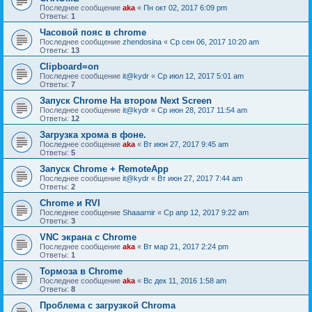
Последнее сообщение
aka
«
Пн окт 02, 2017 6:09 pm
Ответы:
1
Часовой пояс в chrome
Последнее сообщение
zhendosina
«
Ср сен 06, 2017 10:20 am
Ответы:
13
Clipboard=on
Последнее сообщение
it@kydr
«
Ср июл 12, 2017 5:01 am
Ответы:
7
Запуск Chrome На втором Next Screen
Последнее сообщение
it@kydr
«
Ср июн 28, 2017 11:54 am
Ответы:
12
Загрузка хрома в фоне.
Последнее сообщение
aka
«
Вт июн 27, 2017 9:45 am
Ответы:
5
Запуск Chrome + RemoteApp
Последнее сообщение
it@kydr
«
Вт июн 27, 2017 7:44 am
Ответы:
2
Chrome и RVI
Последнее сообщение
Shaaarnir
«
Ср апр 12, 2017 9:22 am
Ответы:
3
VNC экрана с Chrome
Последнее сообщение
aka
«
Вт мар 21, 2017 2:24 pm
Ответы:
1
Тормоза в Chrome
Последнее сообщение
aka
«
Вс дек 11, 2016 1:58 am
Ответы:
8
Проблема с загрузкой Chroma