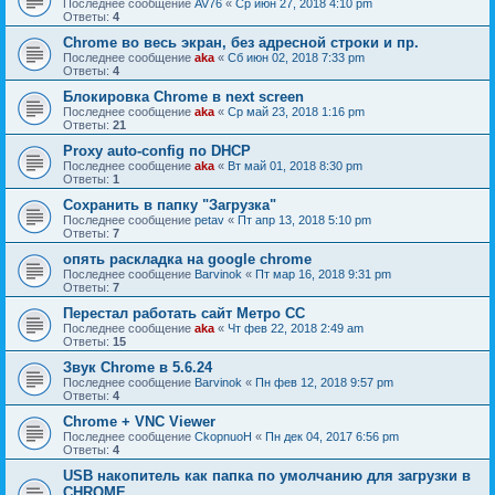
Последнее сообщение
AV76
«
Ср июн 27, 2018 4:10 pm
Ответы:
4
Chrome во весь экран, без адресной строки и пр.
Последнее сообщение
aka
«
Сб июн 02, 2018 7:33 pm
Ответы:
4
Блокировка Chrome в next screen
Последнее сообщение
aka
«
Ср май 23, 2018 1:16 pm
Ответы:
21
Proxy auto-config по DHCP
Последнее сообщение
aka
«
Вт май 01, 2018 8:30 pm
Ответы:
1
Сохранить в папку "Загрузка"
Последнее сообщение
petav
«
Пт апр 13, 2018 5:10 pm
Ответы:
7
опять раскладка на google chrome
Последнее сообщение
Barvinok
«
Пт мар 16, 2018 9:31 pm
Ответы:
7
Перестал работать сайт Метро СС
Последнее сообщение
aka
«
Чт фев 22, 2018 2:49 am
Ответы:
15
Звук Chrome в 5.6.24
Последнее сообщение
Barvinok
«
Пн фев 12, 2018 9:57 pm
Ответы:
4
Chrome + VNC Viewer
Последнее сообщение
CkopnuoH
«
Пн дек 04, 2017 6:56 pm
Ответы:
4
USB накопитель как папка по умолчанию для загрузки в
CHROME