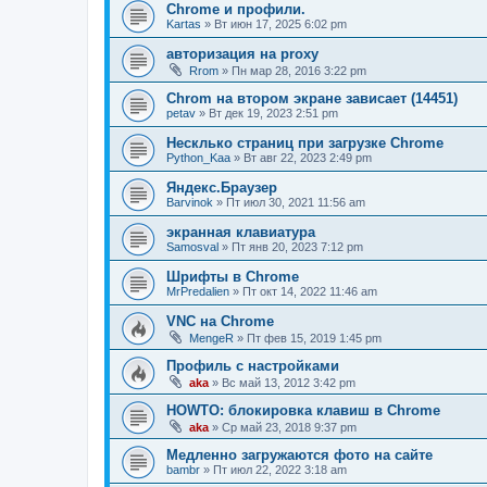
Chrome и профили.
Kartas
»
Вт июн 17, 2025 6:02 pm
авторизация на proxy
Rrom
»
Пн мар 28, 2016 3:22 pm
Chrom на втором экране зависает (14451)
petav
»
Вт дек 19, 2023 2:51 pm
Несклько страниц при загрузке Chrome
Python_Kaa
»
Вт авг 22, 2023 2:49 pm
Яндекс.Браузер
Barvinok
»
Пт июл 30, 2021 11:56 am
экранная клавиатура
Samosval
»
Пт янв 20, 2023 7:12 pm
Шрифты в Chrome
MrPredalien
»
Пт окт 14, 2022 11:46 am
VNC на Chrome
MengeR
»
Пт фев 15, 2019 1:45 pm
Профиль с настройками
aka
»
Вс май 13, 2012 3:42 pm
HOWTO: блокировка клавиш в Chrome
aka
»
Ср май 23, 2018 9:37 pm
Медленно загружаются фото на сайте
bambr
»
Пт июл 22, 2022 3:18 am