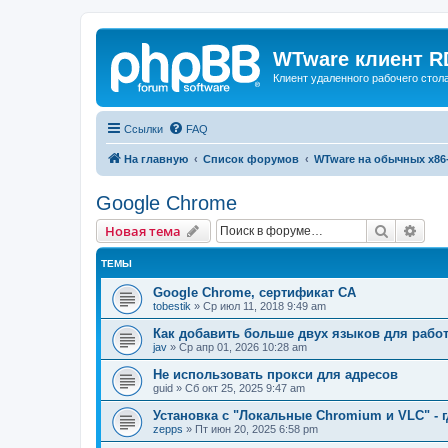
WTware клиент R
Клиент удаленного рабочего стола
Ссылки
FAQ
На главную
Список форумов
WTware на обычных x86
Google Chrome
Поиск
Рас
Новая тема
ТЕМЫ
Google Chrome, сертификат CA
tobestik
»
Ср июл 11, 2018 9:49 am
Как добавить больше двух языков для рабо
jav
»
Ср апр 01, 2026 10:28 am
Не использовать прокси для адресов
guid
»
Сб окт 25, 2025 9:47 am
Установка с "Локальные Chromium и VLC" - г
zepps
»
Пт июн 20, 2025 6:58 pm