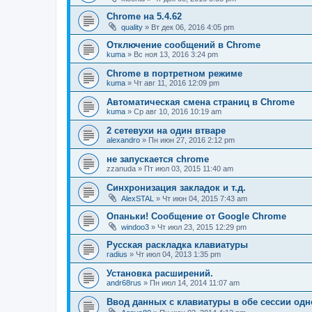
Chrome на 5.4.62
quality
»
Вт дек 06, 2016 4:05 pm
Отключение сообщений в Chrome
kuma
»
Вс ноя 13, 2016 3:24 pm
Chrome в портретном режиме
kuma
»
Чт авг 11, 2016 12:09 pm
Автоматическая смена страниц в Chrome
kuma
»
Ср авг 10, 2016 10:19 am
2 сетевухи на один втваре
alexandro
»
Пн июн 27, 2016 2:12 pm
не запускается chrome
zzanuda
»
Пт июл 03, 2015 11:40 am
Синхронизация закладок и т.д.
AlexSTAL
»
Чт июн 04, 2015 7:43 am
Опаньки! Сообщение от Google Chrome
windoo3
»
Чт июл 23, 2015 12:29 pm
Русская раскладка клавиатуры
radius
»
Чт июл 04, 2013 1:35 pm
Установка расширений.
andr68rus
»
Пн июл 14, 2014 11:07 am
Ввод данных с клавиатуры в обе сессии од