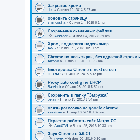
Закрытие хрома
dep
»
Ср июл 10, 2013 5:27 am
обновить страницу
zhendosina
»
Ср ноя 14, 2018 9:14 pm
Сохранение скачанных файлов
Alekandr
»
Вт июл 04, 2017 8:39 am
Хром, поддержка видеокамер.
AV76
»
Чт июн 21, 2018 10:19 am
Chrome во весь экран, без адресной строки и
Antonio
»
Пн янв 16, 2017 10:32 am
Блокировка Chrome в next screen
ITTOKU
»
Чт апр 05, 2018 5:18 pm
Proxy auto-config по DHCP
Barvinok
»
Сб апр 28, 2018 5:50 pm
Сохранить в папку "Загрузка"
petav
»
Пт апр 13, 2018 1:34 pm
опять раскладка на google chrome
kairatsan
»
Пт мар 16, 2018 8:07 am
Перестал работать сайт Метро СС
AlexSTAL
»
Вт окт 25, 2016 10:33 am
Звук Chrome в 5.6.24
novex
»
Чт фев 08, 2018 8:20 pm