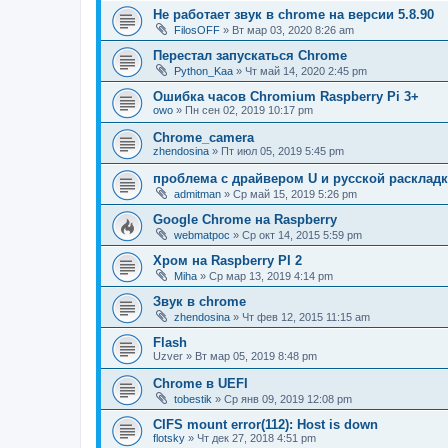
Не работает звук в chrome на версии 5.8.90
FilosOFF
»
Вт мар 03, 2020 8:26 am
Перестал запускаться Chrome
Python_Kaa
»
Чт май 14, 2020 2:45 pm
Ошибка часов Chromium Raspberry Pi 3+
owo
»
Пн сен 02, 2019 10:17 pm
Chrome_camera
zhendosina
»
Пт июл 05, 2019 5:45 pm
проблема с драйвером U и русской расклад
admitman
»
Ср май 15, 2019 5:26 pm
Google Chrome на Raspberry
webmatpoc
»
Ср окт 14, 2015 5:59 pm
Хром на Raspberry PI 2
Miha
»
Ср мар 13, 2019 4:14 pm
Звук в chrome
zhendosina
»
Чт фев 12, 2015 11:15 am
Flash
Uzver
»
Вт мар 05, 2019 8:48 pm
Chrome в UEFI
tobestik
»
Ср янв 09, 2019 12:08 pm
CIFS mount error(112): Host is down
flotsky
»
Чт дек 27, 2018 4:51 pm