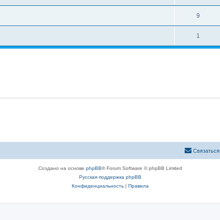
в
т
т
е
О
9
ы
в
т
т
е
О
1
ы
в
т
т
е
ы
в
т
е
ы
т
ы
Связаться
Создано на основе
phpBB
® Forum Software © phpBB Limited
Русская поддержка phpBB
Конфиденциальность
|
Правила