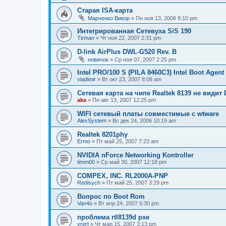
Старая ISA-карта
Марченко Викор
»
Пн ноя 13, 2006 9:10 pm
Интегрированная Сетевуха SiS 190
Tirman
»
Чт ноя 22, 2007 2:31 pm
D-link AirPlus DWL-G520 Rev. B
новичок
»
Ср ноя 07, 2007 2:25 pm
Intel PRO/100 S (PILA 8460C3) Intel Boot Agent 
vladimir
»
Вт окт 23, 2007 8:08 am
Сетевая карта на чипе Realtek 8139 не видит
aka
»
Пн авг 13, 2007 12:25 pm
WIFI сетевый платы совместимые с wtware
AlexSystem
»
Вс дек 24, 2006 10:19 am
Realtek 8201phy
Ermo
»
Пт май 25, 2007 7:23 am
NVIDIA nForce Networking Kontroller
timm00
»
Ср май 30, 2007 12:18 pm
COMPEX, INC. RL2000A-PNP
Redisych
»
Пт май 25, 2007 3:29 pm
Вопрос по Boot Rom
Van4o
»
Вт апр 24, 2007 6:30 pm
проблема rtl8139d pxe
vrert
»
Чт мар 15, 2007 3:13 pm