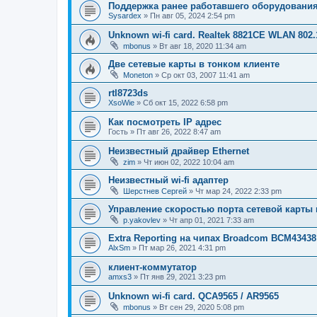
Поддержка ранее работавшего оборудовани
Sysardex
»
Пн авг 05, 2024 2:54 pm
Unknown wi-fi card. Realtek 8821CE WLAN 802.
mbonus
»
Вт авг 18, 2020 11:34 am
Две сетевые карты в тонком клиенте
Moneton
»
Ср окт 03, 2007 11:41 am
rtl8723ds
XsoWie
»
Сб окт 15, 2022 6:58 pm
Как посмотреть IP адрес
Гость
»
Пт авг 26, 2022 8:47 am
Неизвестный драйвер Ethernet
zim
»
Чт июн 02, 2022 10:04 am
Неизвестный wi-fi адаптер
Шерстнев Сергей
»
Чт мар 24, 2022 2:33 pm
Управление скоростью порта сетевой карты 
p.yakovlev
»
Чт апр 01, 2021 7:33 am
Extra Reporting на чипах Broadcom BCM43438
AlxSm
»
Пт мар 26, 2021 4:31 pm
клиент-коммутатор
amxs3
»
Пт янв 29, 2021 3:23 pm
Unknown wi-fi card. QCA9565 / AR9565
mbonus
»
Вт сен 29, 2020 5:08 pm