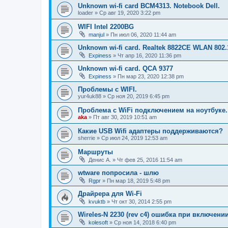
Unknown wi-fi card BCM4313. Notebook Dell.
loader
»
Ср авг 19, 2020 3:22 pm
WIFI Intel 2200BG
manjul
»
Пн июл 06, 2020 11:44 am
Unknown wi-fi card. Realtek 8822CE WLAN 802.
Expiness
»
Чт апр 16, 2020 11:36 pm
Unknown wi-fi card. QCA 9377
Expiness
»
Пн мар 23, 2020 12:38 pm
Проблемы с WIFI.
yur4uk88
»
Ср ноя 20, 2019 6:45 pm
Проблема с WiFi подключением на ноутбуке.
aka
»
Пт авг 30, 2019 10:51 am
Какие USB Wifi адаптеры поддерживаются?
sherrie
»
Ср июл 24, 2019 12:53 am
Маршруты
Денис А.
»
Чт фев 25, 2016 11:54 am
wtware попросила - шлю
Rgpr
»
Пн мар 18, 2019 5:48 pm
Драйрера для Wi-Fi
kvuktb
»
Чт окт 30, 2014 2:55 pm
Wireles-N 2230 (rev c4) ошибка при включени
kolesoft
»
Ср ноя 14, 2018 6:40 pm