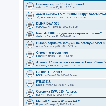
Cетевые карты USB -> Ethernet
axiom
»
Ср июл 30, 2014 1:23 pm
3COM 3C905C-TX-M: танцы вокруг BOOT/DHC
Pochemuk
»
Пт янв 24, 2014 12:24 pm
DLINK DWA-525
osiv2001
»
Пт июн 11, 2010 5:31 pm
Realtek 8101E поддержка загрузки по сети?
denixx
»
Пн сен 21, 2009 6:41 pm
Выбор варианта загрузки на сетевухе SiS900
Anton85
»
Сб апр 04, 2009 5:21 pm
Список сетевых карт
Hrist
»
Вт мар 03, 2009 4:51 pm
Attansic L1 (материнская плата Asus p5b-mx/w
mzhelsky
»
Чт фев 12, 2009 11:30 am
D-Link DFE-520TX
IVANIH
»
Пн май 26, 2008 8:24 am
RTL8211B
Dron
»
Чт мар 13, 2008 7:17 am
Сетевуха DWA-510, Atheros
hog
»
Пт мар 07, 2008 6:57 pm
Marvell Yukon и WtWare 4.4.2
Борис
»
Вт мар 18, 2008 7:41 pm