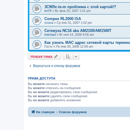
3C905c-tx-m проблема с этой картой!?
tm78
»
Вс фев 25, 2007 1:01 pm
Compex RL2000 ISA
vvova
»
Ср янв 31, 2007 1:02 pm
Сетевуха NC16 aka AM2100/AM1500T
imichael
»
Вт ноя 14, 2006 8:56 am
Как узнать MAC адрес сетевой карты термин
Гость
»
Пн янв 30, 2006 12:58 am
Новая тема
Вернуться к списку форумов
ПРАВА ДОСТУПА
Вы
можете
начинать темы
Вы
можете
отвечать на сообщения
Вы
не можете
редактировать свои сообщения
Вы
не можете
удалять свои сообщения
Вы
не можете
добавлять вложения
На главную
Список форумов