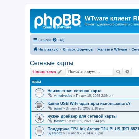
WTware клиент R
Клиент удаленного рабочего стола
Ссылки
FAQ
На главную
Список форумов
Железо и WTware
Сет
Сетевые карты
Поиск
Рас
Новая тема
ТЕМЫ
Неизвестная сетевая карта
v.medvedev
»
Пт дек 19, 2025 2:09 pm
Какие USB WiFi-адаптеры использовать?
aglas
»
Вт май 15, 2007 2:18 pm
нужен драйвер для сетевой карты
forsoft
»
Чт сен 09, 2021 3:44 pm
Поддержка TP-Link Archer T2U PLUS [RTL882
Sysardex
»
Пн авг 05, 2024 4:55 pm