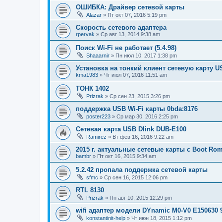
ОШИБКА: Драйвер сетевой карты
Alazar
»
Пт окт 07, 2016 5:19 pm
Скорость сетевого адаптера
rpervak
»
Ср авг 13, 2014 9:38 am
Поиск Wi-Fi не работает (5.4.98)
Shaaarnir
»
Пн июл 10, 2017 1:38 pm
Установка на тонкий клиент сетевую карту US
kma1983
»
Чт июл 07, 2016 11:51 am
ТОНК 1402
Prizrak
»
Ср сен 23, 2015 3:26 pm
поддержка USB Wi-Fi карты 0bda:8176
poster223
»
Ср мар 30, 2016 2:25 pm
Сетевая карта USB Dlink DUB-E100
Ramirez
»
Вт фев 16, 2016 9:22 am
2015 г. актуальные сетевые карты с Boot Ro
bambr
»
Пт окт 16, 2015 9:34 am
5.2.42 пропала поддержка сетевой карты
sfmc
»
Ср сен 16, 2015 12:06 pm
RTL 8130
Prizrak
»
Пн авг 10, 2015 12:29 pm
wifi адаптер модели DYnamic M0-V0 E150630 
konstantinit-help
»
Чт июн 18, 2015 1:12 pm