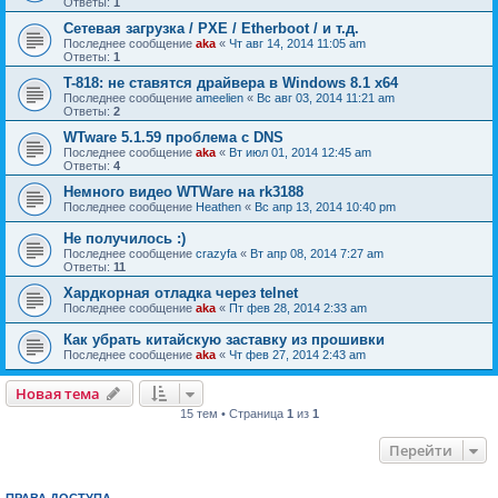
Ответы:
1
Сетевая загрузка / PXE / Etherboot / и т.д.
Последнее сообщение
aka
«
Чт авг 14, 2014 11:05 am
Ответы:
1
T-818: не ставятся драйвера в Windows 8.1 x64
Последнее сообщение
ameelien
«
Вс авг 03, 2014 11:21 am
Ответы:
2
WTware 5.1.59 проблема с DNS
Последнее сообщение
aka
«
Вт июл 01, 2014 12:45 am
Ответы:
4
Немного видео WTWare на rk3188
Последнее сообщение
Heathen
«
Вс апр 13, 2014 10:40 pm
Не получилось :)
Последнее сообщение
crazyfa
«
Вт апр 08, 2014 7:27 am
Ответы:
11
Хардкорная отладка через telnet
Последнее сообщение
aka
«
Пт фев 28, 2014 2:33 am
Как убрать китайскую заставку из прошивки
Последнее сообщение
aka
«
Чт фев 27, 2014 2:43 am
Новая тема
15 тем • Страница
1
из
1
Перейти