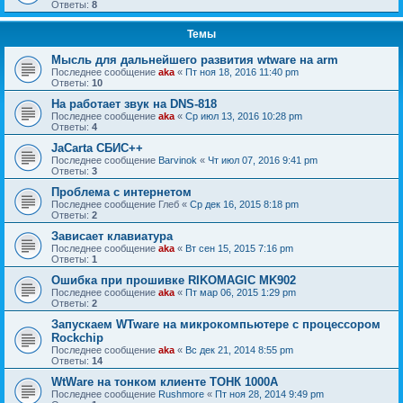
Ответы:
8
Темы
Мысль для дальнейшего развития wtware на arm
Последнее сообщение
aka
«
Пт ноя 18, 2016 11:40 pm
Ответы:
10
На работает звук на DNS-818
Последнее сообщение
aka
«
Ср июл 13, 2016 10:28 pm
Ответы:
4
JaCarta СБИС++
Последнее сообщение
Barvinok
«
Чт июл 07, 2016 9:41 pm
Ответы:
3
Проблема с интернетом
Последнее сообщение
Глеб
«
Ср дек 16, 2015 8:18 pm
Ответы:
2
Зависает клавиатура
Последнее сообщение
aka
«
Вт сен 15, 2015 7:16 pm
Ответы:
1
Ошибка при прошивке RIKOMAGIC MK902
Последнее сообщение
aka
«
Пт мар 06, 2015 1:29 pm
Ответы:
2
Запускаем WTware на микрокомпьютере с процессором
Rockchip
Последнее сообщение
aka
«
Вс дек 21, 2014 8:55 pm
Ответы:
14
WtWare на тонком клиенте ТОНК 1000А
Последнее сообщение
Rushmore
«
Пт ноя 28, 2014 9:49 pm