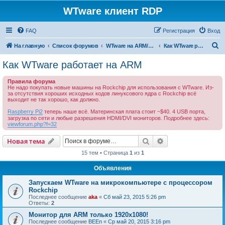
WTware клиент RDP
FAQ
Регистрация
Вход
П
На главную
Список форумов
WTware на ARM/Rockchip - больше не работает
Как WTware работает на ARM
о
Как WTware работает на ARM
и
Правила форума
с
Не надо покупать новые машины на Rockchip для использования с WTware. Из-
за отсутствия хороших исходных кодов линуксового ядра с Rockchip всё
к
выходит не так хорошо, как должно.
Raspberry Pi2
теперь наше всё. Материнская плата стоит ~$40. 4 USB порта,
загрузка по сети и любые разрешения HDMI/DVI мониторов. Подробнее здесь:
viewforum.php?f=32
Поиск
Расширенный пои
Новая тема
15 тем • Страница
1
из
1
Объявления
Запускаем WTware на микрокомпьютере с процессором
Rockchip
Последнее сообщение
aka
«
Сб май 23, 2015 5:26 pm
Ответы:
2
Монитор для ARM только 1920х1080!
Последнее сообщение
BEEn
«
Ср май 20, 2015 3:16 pm