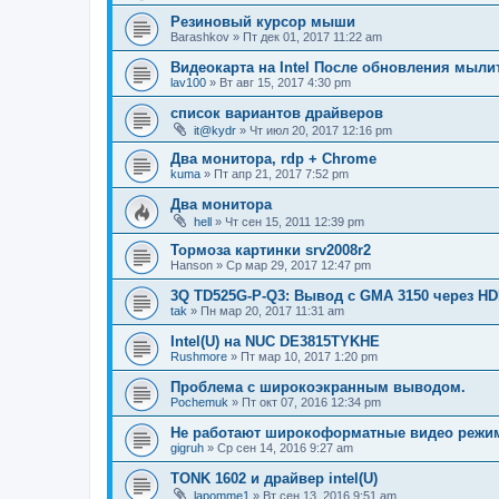
Резиновый курсор мыши
Barashkov
»
Пт дек 01, 2017 11:22 am
Видеокарта на Intel После обновления мыли
lav100
»
Вт авг 15, 2017 4:30 pm
список вариантов драйверов
it@kydr
»
Чт июл 20, 2017 12:16 pm
Два монитора, rdp + Chrome
kuma
»
Пт апр 21, 2017 7:52 pm
Два монитора
hell
»
Чт сен 15, 2011 12:39 pm
Тормоза картинки srv2008r2
Hanson
»
Ср мар 29, 2017 12:47 pm
3Q TD525G-P-Q3: Вывод с GMA 3150 через HD
tak
»
Пн мар 20, 2017 11:31 am
Intel(U) на NUC DE3815TYKHE
Rushmore
»
Пт мар 10, 2017 1:20 pm
Проблема с широкоэкранным выводом.
Pochemuk
»
Пт окт 07, 2016 12:34 pm
Не работают широкоформатные видео режимы
gigruh
»
Ср сен 14, 2016 9:27 am
TONK 1602 и драйвер intel(U)
lapomme1
»
Вт сен 13, 2016 9:51 am