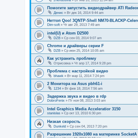
Помогите запустить видеодрайвер ATI Radeo
Денис
»
Вт дек 16, 2014 9:44 am
Неттоп Qoo! 3QNTP-Shell NM70-BLACKP-Celer
Dim-soft
»
Чт авг 29, 2013 7:49 am
intel(U) и Atom D2500
DZB
»
Ср сен 03, 2014 9:07 am
Chrome и драйверы серии F
DZB
»
Ср июн 25, 2014 10:05 am
Как устранить проблему
Отрисовка
»
Чт апр 17, 2014 9:28 pm
Проблема с настройкой видео
bhawk
»
Вт мар 11, 2014 7:24 pm
2 Монитора на Asus pbh61-i
1234
»
Вт фев 18, 2014 7:56 am
Задержка звука и видео в rdp
DobroFenix
»
Пт ноя 08, 2013 3:03 am
Intel Graphics Media Acceleratior 3150
stanislas
»
Ср окт 13, 2010 6:30 pm
Низкая скорость
Dunkeld
»
Ср сен 04, 2013 7:20 pm
Разрешение 1920х1080 на материнке Socket