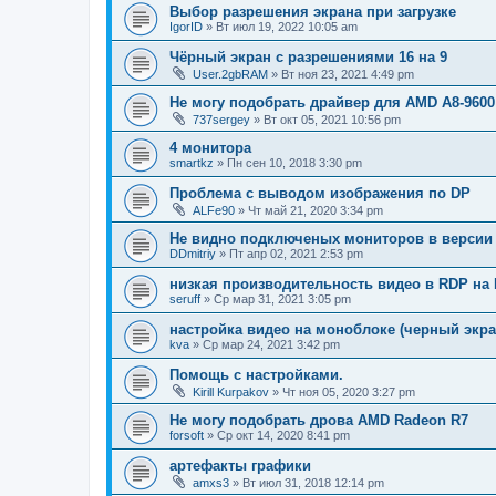
Выбор разрешения экрана при загрузке
IgorID
»
Вт июл 19, 2022 10:05 am
Чёрный экран с разрешениями 16 на 9
User.2gbRAM
»
Вт ноя 23, 2021 4:49 pm
Не могу подобрать драйвер для AMD A8-9600
737sergey
»
Вт окт 05, 2021 10:56 pm
4 монитора
smartkz
»
Пн сен 10, 2018 3:30 pm
Проблема с выводом изображения по DP
ALFe90
»
Чт май 21, 2020 3:34 pm
Не видно подключеных мониторов в версии 
DDmitriy
»
Пт апр 02, 2021 2:53 pm
низкая производительность видео в RDP на 
seruff
»
Ср мар 31, 2021 3:05 pm
настройка видео на моноблоке (черный экра
kva
»
Ср мар 24, 2021 3:42 pm
Помощь с настройками.
Kirill Kurpakov
»
Чт ноя 05, 2020 3:27 pm
Не могу подобрать дрова AMD Radeon R7
forsoft
»
Ср окт 14, 2020 8:41 pm
артефакты графики
amxs3
»
Вт июл 31, 2018 12:14 pm