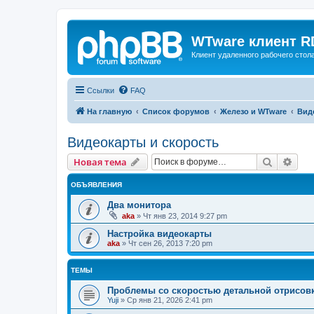
WTware клиент R
Клиент удаленного рабочего стола
Ссылки
FAQ
На главную
Список форумов
Железо и WTware
Вид
Видеокарты и скорость
Поиск
Рас
Новая тема
ОБЪЯВЛЕНИЯ
Два монитора
aka
»
Чт янв 23, 2014 9:27 pm
Настройка видеокарты
aka
»
Чт сен 26, 2013 7:20 pm
ТЕМЫ
Проблемы со скоростью детальной отрисов
Yuji
»
Ср янв 21, 2026 2:41 pm