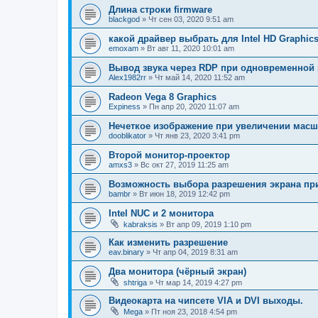
Длина строки firmware
blackgod
»
Чт сен 03, 2020 9:51 am
какой драйвер выбрать для Intel HD Graphics
emoxam
»
Вт авг 11, 2020 10:01 am
Вывод звука через RDP при одновременной р
Alex1982rr
»
Чт май 14, 2020 11:52 am
Radeon Vega 8 Graphics
Expiness
»
Пн апр 20, 2020 11:07 am
Нечеткое изображение при увеличении масш
dooblikator
»
Чт янв 23, 2020 3:41 pm
Второй монитор-проектор
amxs3
»
Вс окт 27, 2019 11:25 am
Возможность выбора разрешения экрана при
bambr
»
Вт июн 18, 2019 12:42 pm
Intel NUC и 2 монитора
kabraksis
»
Вт апр 09, 2019 1:10 pm
Как изменить разрешение
eav.binary
»
Чт апр 04, 2019 8:31 am
Два монитора (чёрный экран)
shtriga
»
Чт мар 14, 2019 4:27 pm
Видеокарта на чипсете VIA и DVI выходы.
Mega
»
Пт ноя 23, 2018 4:54 pm