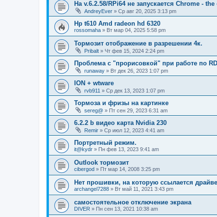
На v.6.2.58/RPi64 не запускается Chrome - the
AndreyEver
»
Ср авг 20, 2025 3:13 pm
Hp t610 Amd radeon hd 6320
rossomaha
»
Вт мар 04, 2025 5:58 pm
Тормозит отображение в разрешении 4к.
Pribalt
»
Чт фев 15, 2024 2:24 pm
Проблема с "прорисовкой" при работе по RD
runaway
»
Вт дек 26, 2023 1:07 pm
ION + wtware
rvb911
»
Ср дек 13, 2023 1:07 pm
Тормоза и фризы на картинке
sereg@
»
Пт сен 29, 2023 6:31 am
6.2.2 b видео карта Nvidia 230
Remir
»
Ср июл 12, 2023 4:41 am
Портретный режим.
it@kydr
»
Пн фев 13, 2023 9:41 am
Outlook тормозит
cibergod
»
Пт мар 14, 2008 3:25 pm
Нет прошивки, на которую ссылается драйвер.
archangel7288
»
Вт май 11, 2021 3:43 pm
самостоятельное отключение экрана
DIVER
»
Пн сен 13, 2021 10:38 am