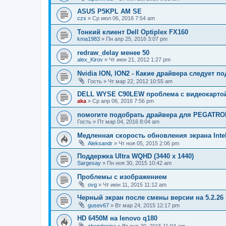
ASUS P5KPL AM SE
czs
»
Ср июл 06, 2016 7:54 am
Тонкий клиент Dell Optiplex FX160
kma1983
»
Пн апр 25, 2016 3:07 pm
redraw_delay менее 50
alex_Kirov
»
Чт июн 21, 2012 1:27 pm
Nvidia ION, ION2 - Какие драйвера следует п
Гость
»
Чт мар 22, 2012 10:55 am
DELL WYSE C90LEW проблема с видеокарто
aka
»
Ср апр 06, 2016 7:56 pm
помогите подобрать драйвера для PEGATRO
Гость
»
Пт мар 04, 2016 8:04 am
Медленная скорость обновления экрана Int
Aleksandr
»
Чт ноя 05, 2015 2:06 pm
Поддержка Ultra WQHD (3440 x 1440)
Sargesay
»
Пн ноя 30, 2015 10:42 am
Проблемы с изображением
ovg
»
Чт июн 11, 2015 11:12 am
Черный экран после смены версии на 5.2.26
gusev67
»
Вт мар 24, 2015 12:17 pm
HD 6450M на lenovo q180
zhendosina
»
Вт янв 20, 2015 11:04 am