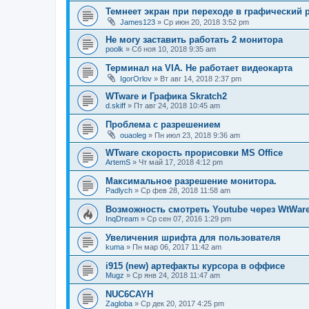
Темнеет экран при переходе в графический
James123
»
Ср июн 20, 2018 3:52 pm
Не могу заставить работать 2 монитора
poolk
»
Сб ноя 10, 2018 9:35 am
Терминал на VIA. Не работает видеокарта
IgorOrlov
»
Вт авг 14, 2018 2:37 pm
WTware и Графика Skratch2
d.skiff
»
Пт авг 24, 2018 10:45 am
Проблема с разрешением
ouaoleg
»
Пн июл 23, 2018 9:36 am
WTware скорость прорисовки MS Office
ArtemS
»
Чт май 17, 2018 4:12 pm
Максимальное разрешение монитора.
Padlych
»
Ср фев 28, 2018 11:58 am
Возможность смотреть Youtube через WtWar
InqDream
»
Ср сен 07, 2016 1:29 pm
Увеличения шрифта для пользователя
kuma
»
Пн мар 06, 2017 11:42 am
i915 (new) артефакты курсора в оффисе
Mugz
»
Ср янв 24, 2018 11:47 am
NUC6CAYH
Zagloba
»
Ср дек 20, 2017 4:25 pm