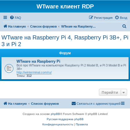
WTware клиент RDP
FAQ
Регистрация
Вход
П
На главную
Список форумов
WTware на Raspberry Pi 4, Raspberry Pi 3B+, Pi 3 и Pi 2
о
WTware на Raspberry Pi 4, Raspberry Pi 3B+, Pi
и
3 и Pi 2
с
Форум
к
WTware на Raspberry Pi
Всё про WTware на компьютере Raspberry Pi 2 Model B, и Pi 3 Model B и Pi
3B+
http://winterminal.com/ru/
Темы:
312
Перейти
На главную
Список форумов
Связаться с администрацией
Создано на основе
phpBB
® Forum Software © phpBB Limited
Русская поддержка phpBB
Конфиденциальность
|
Правила