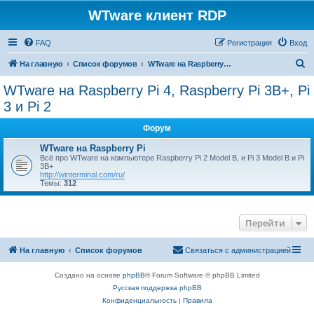
WTware клиент RDP
FAQ
Регистрация
Вход
П
На главную
Список форумов
WTware на Raspberry Pi 4, Raspberry Pi 3B+, Pi 3 и Pi 2
о
WTware на Raspberry Pi 4, Raspberry Pi 3B+, Pi
и
3 и Pi 2
с
Форум
к
WTware на Raspberry Pi
Всё про WTware на компьютере Raspberry Pi 2 Model B, и Pi 3 Model B и Pi
3B+
http://winterminal.com/ru/
Темы:
312
Перейти
На главную
Список форумов
Связаться с администрацией
Создано на основе
phpBB
® Forum Software © phpBB Limited
Русская поддержка phpBB
Конфиденциальность
|
Правила