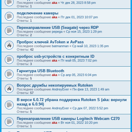
Последнее сообщение
aka
«
Чт дек 28, 2023 8:58 pm
Ответы:
1
подключение камеры
Последнее сообщение
aka
«
Пт дек 01, 2023 10:07 pm
Ответы:
1
Перенаправление USB (Seagate) через RDP
Последнее сообщение
pepega
«
Ср ноя 15, 2023 1:29 pm
Ответы:
2
Проброс ключей AvToken и AvPass
Последнее сообщение
batmanman
«
Ср май 10, 2023 1:35 pm
Ответы:
42
проброс usb-устройств с конкретным ID
Последнее сообщение
aka
«
Пт май 05, 2023 7:02 pm
Ответы:
3
Гарнитура USB Bluetooth
Последнее сообщение
aka
«
Ср апр 05, 2023 6:04 pm
Ответы:
5
Вопрос дружбы некопируемых Rutoken
Последнее сообщение
AndreyEver
«
Пн фев 13, 2023 1:49 am
Ответы:
57
В верси 6.0.72 убрана поддержка Rutoken S (aka: вернули
назад в 6.0.94)
Последнее сообщение
AndreyEver
«
Ср дек 07, 2022 5:52 pm
Ответы:
5
Перенаправление USB камеры Logitech Webcam C270
Последнее сообщение
aka
«
Вт ноя 01, 2022 10:20 pm
Ответы:
1