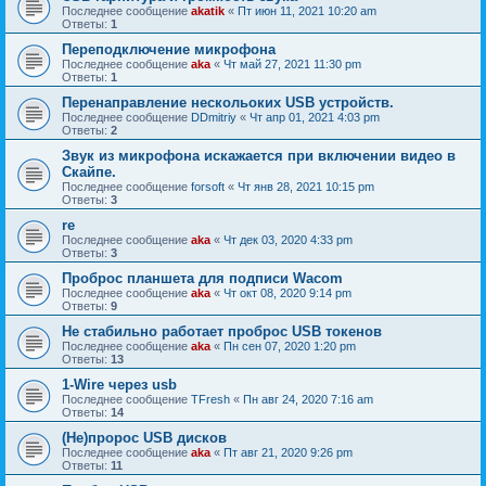
Последнее сообщение
akatik
«
Пт июн 11, 2021 10:20 am
Ответы:
1
Переподключение микрофона
Последнее сообщение
aka
«
Чт май 27, 2021 11:30 pm
Ответы:
1
Перенаправление нескольоких USB устройств.
Последнее сообщение
DDmitriy
«
Чт апр 01, 2021 4:03 pm
Ответы:
2
Звук из микрофона искажается при включении видео в
Скайпе.
Последнее сообщение
forsoft
«
Чт янв 28, 2021 10:15 pm
Ответы:
3
re
Последнее сообщение
aka
«
Чт дек 03, 2020 4:33 pm
Ответы:
3
Проброс планшета для подписи Wacom
Последнее сообщение
aka
«
Чт окт 08, 2020 9:14 pm
Ответы:
9
Не стабильно работает проброс USB токенов
Последнее сообщение
aka
«
Пн сен 07, 2020 1:20 pm
Ответы:
13
1-Wire через usb
Последнее сообщение
TFresh
«
Пн авг 24, 2020 7:16 am
Ответы:
14
(Не)пророс USB дисков
Последнее сообщение
aka
«
Пт авг 21, 2020 9:26 pm
Ответы:
11