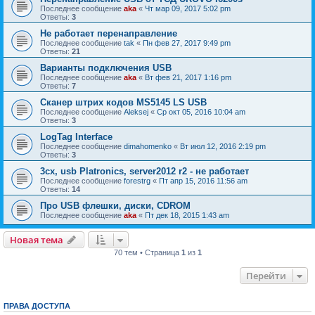
Последнее сообщение
aka
«
Чт мар 09, 2017 5:02 pm
Ответы:
3
Не работает перенаправление
Последнее сообщение
tak
«
Пн фев 27, 2017 9:49 pm
Ответы:
21
Варианты подключения USB
Последнее сообщение
aka
«
Вт фев 21, 2017 1:16 pm
Ответы:
7
Сканер штрих кодов MS5145 LS USB
Последнее сообщение
Aleksej
«
Ср окт 05, 2016 10:04 am
Ответы:
3
LogTag Interface
Последнее сообщение
dimahomenko
«
Вт июл 12, 2016 2:19 pm
Ответы:
3
3cx, usb Platronics, server2012 r2 - не работает
Последнее сообщение
forestrg
«
Пт апр 15, 2016 11:56 am
Ответы:
14
Про USB флешки, диски, CDROM
Последнее сообщение
aka
«
Пт дек 18, 2015 1:43 am
Новая тема
70 тем • Страница
1
из
1
Перейти
ПРАВА ДОСТУПА