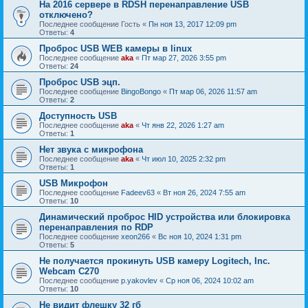
На 2016 сервере в RDSH перенаправление USB
отключено?
Последнее сообщение
Гость
«
Пн ноя 13, 2017 12:09 pm
Ответы:
4
Проброс USB WEB камеры в linux
Последнее сообщение
aka
«
Пт мар 27, 2026 3:55 pm
Ответы:
24
Проброс USB эцп.
Последнее сообщение
BingoBongo
«
Пт мар 06, 2026 11:57 am
Ответы:
2
Доступность USB
Последнее сообщение
aka
«
Чт янв 22, 2026 1:27 am
Ответы:
1
Нет звука с микрофона
Последнее сообщение
aka
«
Чт июл 10, 2025 2:32 pm
Ответы:
1
USB Микрофон
Последнее сообщение
Fadeev63
«
Вт ноя 26, 2024 7:55 am
Ответы:
10
Динамический проброс HID устройства или блокировка
перенаправления по RDP
Последнее сообщение
xeon266
«
Вс ноя 10, 2024 1:31 pm
Ответы:
5
Не получается прокинуть USB камеру Logitech, Inc.
Webcam C270
Последнее сообщение
p.yakovlev
«
Ср ноя 06, 2024 10:02 am
Ответы:
10
Не видит флешку 32 гб