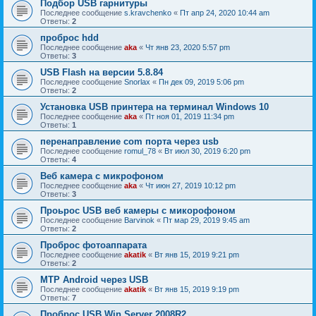
Подбор USB гарнитуры
Последнее сообщение
s.kravchenko
«
Пт апр 24, 2020 10:44 am
Ответы:
2
проброс hdd
Последнее сообщение
aka
«
Чт янв 23, 2020 5:57 pm
Ответы:
3
USB Flash на версии 5.8.84
Последнее сообщение
Snorlax
«
Пн дек 09, 2019 5:06 pm
Ответы:
2
Установка USB принтера на терминал Windows 10
Последнее сообщение
aka
«
Пт ноя 01, 2019 11:34 pm
Ответы:
1
перенаправление com порта через usb
Последнее сообщение
romul_78
«
Вт июл 30, 2019 6:20 pm
Ответы:
4
Веб камера с микрофоном
Последнее сообщение
aka
«
Чт июн 27, 2019 10:12 pm
Ответы:
3
Проьрос USB веб камеры с микорофоном
Последнее сообщение
Barvinok
«
Пт мар 29, 2019 9:45 am
Ответы:
2
Проброс фотоаппарата
Последнее сообщение
akatik
«
Вт янв 15, 2019 9:21 pm
Ответы:
2
MTP Android через USB
Последнее сообщение
akatik
«
Вт янв 15, 2019 9:19 pm
Ответы:
7
Проброс USB Win Server 2008R2