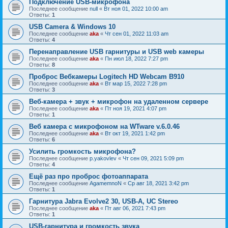
Подключение USB-микрофона
Последнее сообщение
null
«
Вт ноя 01, 2022 10:00 am
Ответы:
1
USB Camera & Windows 10
Последнее сообщение
aka
«
Чт сен 01, 2022 11:03 am
Ответы:
4
Перенаправление USB гарнитуры и USB web камеры
Последнее сообщение
aka
«
Пн июл 18, 2022 7:27 pm
Ответы:
8
Проброс Beбкамеры Logitech HD Webcam B910
Последнее сообщение
aka
«
Вт мар 15, 2022 7:28 pm
Ответы:
3
Веб-камера + звук + микрофон на удаленном сервере
Последнее сообщение
aka
«
Пт ноя 19, 2021 4:07 pm
Ответы:
1
Веб камера с микрофоном на WTware v.6.0.46
Последнее сообщение
aka
«
Вт окт 19, 2021 1:42 pm
Ответы:
6
Усилить громкость микрофона?
Последнее сообщение
p.yakovlev
«
Чт сен 09, 2021 5:09 pm
Ответы:
4
Ещё раз про проброс фотоаппарата
Последнее сообщение
AgamemnoN
«
Ср авг 18, 2021 3:42 pm
Ответы:
1
Гарнитура Jabra Evolve2 30, USB-A, UC Stereo
Последнее сообщение
aka
«
Пт авг 06, 2021 7:43 pm
Ответы:
1
USB-гарнитура и громкость звука