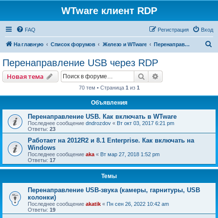
WTware клиент RDP
FAQ
Регистрация
Вход
П
На главную
Список форумов
Железо и WTware
Перенаправление USB через RDP
о
Перенаправление USB через RDP
и
Поиск
Расширенный пои
Новая тема
с
70 тем • Страница
1
из
1
к
Объявления
Перенаправление USB. Как включать в WTware
Последнее сообщение
dndrozdov
«
Вт окт 03, 2017 6:21 pm
Ответы:
23
Работает на 2012R2 и 8.1 Enterprise. Как включать на
Windows
Последнее сообщение
aka
«
Вт мар 27, 2018 1:52 pm
Ответы:
17
Темы
Перенаправление USB-звука (камеры, гарнитуры, USB
колонки)
Последнее сообщение
akatik
«
Пн сен 26, 2022 10:42 am
Ответы:
19