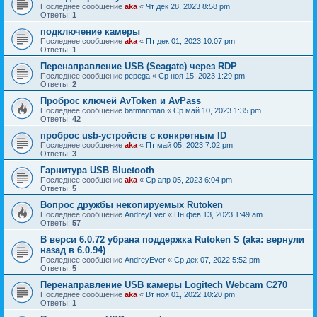
Последнее сообщение
aka
«
Чт дек 28, 2023 8:58 pm
Ответы:
1
подключение камеры
Последнее сообщение
aka
«
Пт дек 01, 2023 10:07 pm
Ответы:
1
Перенаправление USB (Seagate) через RDP
Последнее сообщение
pepega
«
Ср ноя 15, 2023 1:29 pm
Ответы:
2
Проброс ключей AvToken и AvPass
Последнее сообщение
batmanman
«
Ср май 10, 2023 1:35 pm
Ответы:
42
проброс usb-устройств с конкретным ID
Последнее сообщение
aka
«
Пт май 05, 2023 7:02 pm
Ответы:
3
Гарнитура USB Bluetooth
Последнее сообщение
aka
«
Ср апр 05, 2023 6:04 pm
Ответы:
5
Вопрос дружбы некопируемых Rutoken
Последнее сообщение
AndreyEver
«
Пн фев 13, 2023 1:49 am
Ответы:
57
В верси 6.0.72 убрана поддержка Rutoken S (aka: вернули
назад в 6.0.94)
Последнее сообщение
AndreyEver
«
Ср дек 07, 2022 5:52 pm
Ответы:
5
Перенаправление USB камеры Logitech Webcam C270
Последнее сообщение
aka
«
Вт ноя 01, 2022 10:20 pm
Ответы:
1