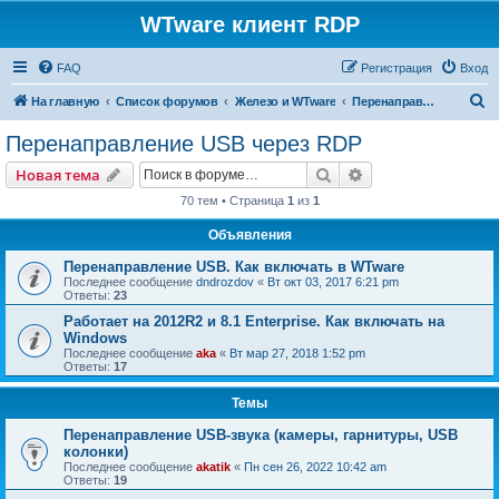
WTware клиент RDP
FAQ
Регистрация
Вход
П
На главную
Список форумов
Железо и WTware
Перенаправление USB через RDP
о
Перенаправление USB через RDP
и
Поиск
Расширенный пои
Новая тема
с
70 тем • Страница
1
из
1
к
Объявления
Перенаправление USB. Как включать в WTware
Последнее сообщение
dndrozdov
«
Вт окт 03, 2017 6:21 pm
Ответы:
23
Работает на 2012R2 и 8.1 Enterprise. Как включать на
Windows
Последнее сообщение
aka
«
Вт мар 27, 2018 1:52 pm
Ответы:
17
Темы
Перенаправление USB-звука (камеры, гарнитуры, USB
колонки)
Последнее сообщение
akatik
«
Пн сен 26, 2022 10:42 am
Ответы:
19