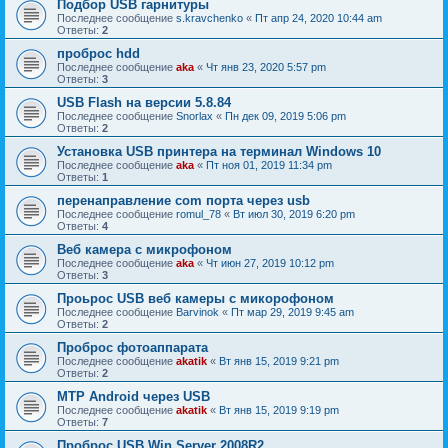
Подбор USB гарнитуры
Последнее сообщение
s.kravchenko
«
Пт апр 24, 2020 10:44 am
Ответы:
2
проброс hdd
Последнее сообщение
aka
«
Чт янв 23, 2020 5:57 pm
Ответы:
3
USB Flash на версии 5.8.84
Последнее сообщение
Snorlax
«
Пн дек 09, 2019 5:06 pm
Ответы:
2
Установка USB принтера на терминал Windows 10
Последнее сообщение
aka
«
Пт ноя 01, 2019 11:34 pm
Ответы:
1
перенаправление com порта через usb
Последнее сообщение
romul_78
«
Вт июл 30, 2019 6:20 pm
Ответы:
4
Веб камера с микрофоном
Последнее сообщение
aka
«
Чт июн 27, 2019 10:12 pm
Ответы:
3
Проьрос USB веб камеры с микорофоном
Последнее сообщение
Barvinok
«
Пт мар 29, 2019 9:45 am
Ответы:
2
Проброс фотоаппарата
Последнее сообщение
akatik
«
Вт янв 15, 2019 9:21 pm
Ответы:
2
MTP Android через USB
Последнее сообщение
akatik
«
Вт янв 15, 2019 9:19 pm
Ответы:
7
Проброс USB Win Server 2008R2