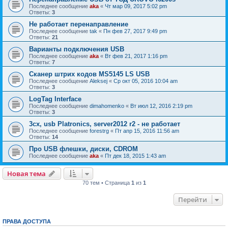
Последнее сообщение
aka
«
Чт мар 09, 2017 5:02 pm
Ответы:
3
Не работает перенаправление
Последнее сообщение
tak
«
Пн фев 27, 2017 9:49 pm
Ответы:
21
Варианты подключения USB
Последнее сообщение
aka
«
Вт фев 21, 2017 1:16 pm
Ответы:
7
Сканер штрих кодов MS5145 LS USB
Последнее сообщение
Aleksej
«
Ср окт 05, 2016 10:04 am
Ответы:
3
LogTag Interface
Последнее сообщение
dimahomenko
«
Вт июл 12, 2016 2:19 pm
Ответы:
3
3cx, usb Platronics, server2012 r2 - не работает
Последнее сообщение
forestrg
«
Пт апр 15, 2016 11:56 am
Ответы:
14
Про USB флешки, диски, CDROM
Последнее сообщение
aka
«
Пт дек 18, 2015 1:43 am
Новая тема
70 тем • Страница
1
из
1
Перейти
ПРАВА ДОСТУПА