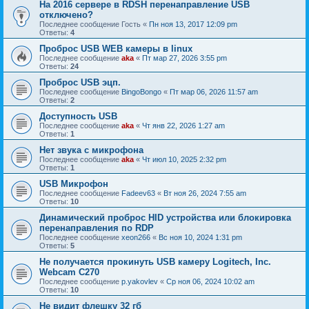
На 2016 сервере в RDSH перенаправление USB
отключено?
Последнее сообщение
Гость
«
Пн ноя 13, 2017 12:09 pm
Ответы:
4
Проброс USB WEB камеры в linux
Последнее сообщение
aka
«
Пт мар 27, 2026 3:55 pm
Ответы:
24
Проброс USB эцп.
Последнее сообщение
BingoBongo
«
Пт мар 06, 2026 11:57 am
Ответы:
2
Доступность USB
Последнее сообщение
aka
«
Чт янв 22, 2026 1:27 am
Ответы:
1
Нет звука с микрофона
Последнее сообщение
aka
«
Чт июл 10, 2025 2:32 pm
Ответы:
1
USB Микрофон
Последнее сообщение
Fadeev63
«
Вт ноя 26, 2024 7:55 am
Ответы:
10
Динамический проброс HID устройства или блокировка
перенаправления по RDP
Последнее сообщение
xeon266
«
Вс ноя 10, 2024 1:31 pm
Ответы:
5
Не получается прокинуть USB камеру Logitech, Inc.
Webcam C270
Последнее сообщение
p.yakovlev
«
Ср ноя 06, 2024 10:02 am
Ответы:
10
Не видит флешку 32 гб