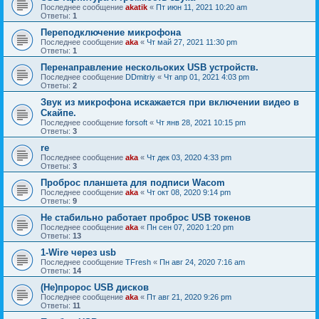
Последнее сообщение
akatik
«
Пт июн 11, 2021 10:20 am
Ответы:
1
Переподключение микрофона
Последнее сообщение
aka
«
Чт май 27, 2021 11:30 pm
Ответы:
1
Перенаправление нескольоких USB устройств.
Последнее сообщение
DDmitriy
«
Чт апр 01, 2021 4:03 pm
Ответы:
2
Звук из микрофона искажается при включении видео в
Скайпе.
Последнее сообщение
forsoft
«
Чт янв 28, 2021 10:15 pm
Ответы:
3
re
Последнее сообщение
aka
«
Чт дек 03, 2020 4:33 pm
Ответы:
3
Проброс планшета для подписи Wacom
Последнее сообщение
aka
«
Чт окт 08, 2020 9:14 pm
Ответы:
9
Не стабильно работает проброс USB токенов
Последнее сообщение
aka
«
Пн сен 07, 2020 1:20 pm
Ответы:
13
1-Wire через usb
Последнее сообщение
TFresh
«
Пн авг 24, 2020 7:16 am
Ответы:
14
(Не)пророс USB дисков
Последнее сообщение
aka
«
Пт авг 21, 2020 9:26 pm
Ответы:
11