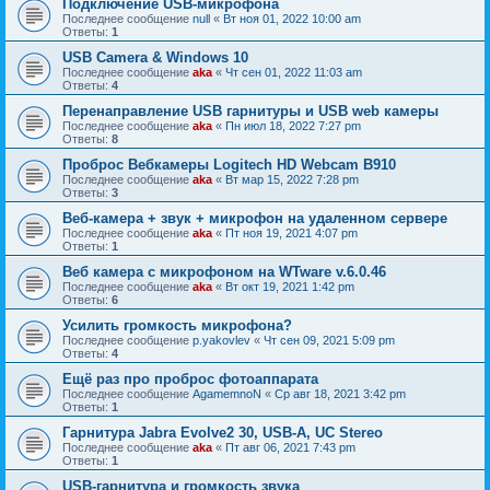
Подключение USB-микрофона
Последнее сообщение
null
«
Вт ноя 01, 2022 10:00 am
Ответы:
1
USB Camera & Windows 10
Последнее сообщение
aka
«
Чт сен 01, 2022 11:03 am
Ответы:
4
Перенаправление USB гарнитуры и USB web камеры
Последнее сообщение
aka
«
Пн июл 18, 2022 7:27 pm
Ответы:
8
Проброс Beбкамеры Logitech HD Webcam B910
Последнее сообщение
aka
«
Вт мар 15, 2022 7:28 pm
Ответы:
3
Веб-камера + звук + микрофон на удаленном сервере
Последнее сообщение
aka
«
Пт ноя 19, 2021 4:07 pm
Ответы:
1
Веб камера с микрофоном на WTware v.6.0.46
Последнее сообщение
aka
«
Вт окт 19, 2021 1:42 pm
Ответы:
6
Усилить громкость микрофона?
Последнее сообщение
p.yakovlev
«
Чт сен 09, 2021 5:09 pm
Ответы:
4
Ещё раз про проброс фотоаппарата
Последнее сообщение
AgamemnoN
«
Ср авг 18, 2021 3:42 pm
Ответы:
1
Гарнитура Jabra Evolve2 30, USB-A, UC Stereo
Последнее сообщение
aka
«
Пт авг 06, 2021 7:43 pm
Ответы:
1
USB-гарнитура и громкость звука