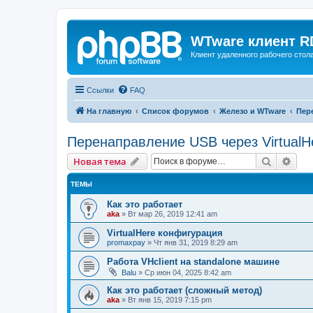
WTware клиент R
Клиент удаленного рабочего стола
Ссылки
FAQ
На главную
Список форумов
Железо и WTware
Пере
Перенаправление USB через VirtualH
Поиск
Рас
Новая тема
ТЕМЫ
Как это работает
aka
»
Вт мар 26, 2019 12:41 am
VirtualHere конфигурация
promaxpay
»
Чт янв 31, 2019 8:29 am
Работа VHclient на standalone машине
Balu
»
Ср июн 04, 2025 8:42 am
Как это работает (сложный метод)
aka
»
Вт янв 15, 2019 7:15 pm