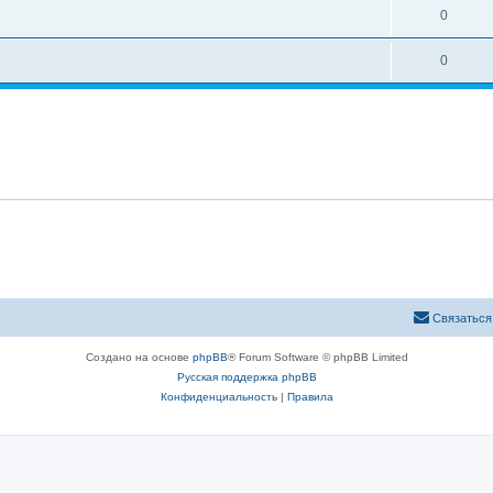
е
О
0
ы
в
т
т
е
О
0
ы
в
т
т
е
ы
в
т
е
ы
т
ы
Связаться
Создано на основе
phpBB
® Forum Software © phpBB Limited
Русская поддержка phpBB
Конфиденциальность
|
Правила