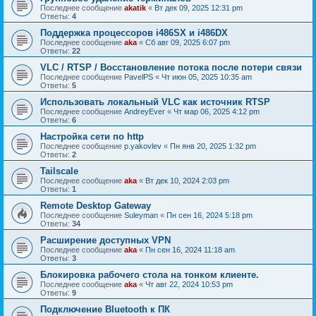
Последнее сообщение
akatik
«
Вт дек 09, 2025 12:31 pm
Ответы:
4
Поддержка процессоров i486SX и i486DX
Последнее сообщение
aka
«
Сб авг 09, 2025 6:07 pm
Ответы:
22
VLC / RTSP / Восстановление потока после потери связи
Последнее сообщение
PavelPS
«
Чт июн 05, 2025 10:35 am
Ответы:
5
Использовать локальный VLC как источник RTSP
Последнее сообщение
AndreyEver
«
Чт мар 06, 2025 4:12 pm
Ответы:
6
Настройка сети по http
Последнее сообщение
p.yakovlev
«
Пн янв 20, 2025 1:32 pm
Ответы:
2
Tailscale
Последнее сообщение
aka
«
Вт дек 10, 2024 2:03 pm
Ответы:
1
Remote Desktop Gateway
Последнее сообщение
Suleyman
«
Пн сен 16, 2024 5:18 pm
Ответы:
34
Расширение доступных VPN
Последнее сообщение
aka
«
Пн сен 16, 2024 11:18 am
Ответы:
3
Блокировка рабочего стола на тонком клиенте.
Последнее сообщение
aka
«
Чт авг 22, 2024 10:53 pm
Ответы:
9
Подключение Bluetooth к ПК