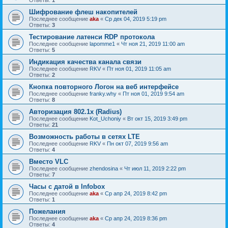
Шифрование флеш накопителей
Последнее сообщение
aka
«
Ср дек 04, 2019 5:19 pm
Ответы:
3
Тестирование латенси RDP протокола
Последнее сообщение
lapomme1
«
Чт ноя 21, 2019 11:00 am
Ответы:
5
Индикация качества канала связи
Последнее сообщение
RKV
«
Пт ноя 01, 2019 11:05 am
Ответы:
2
Кнопка повторного Логон на веб интерфейсе
Последнее сообщение
franky.why
«
Пт ноя 01, 2019 9:54 am
Ответы:
8
Авторизация 802.1x (Radius)
Последнее сообщение
Kot_Uchoniy
«
Вт окт 15, 2019 3:49 pm
Ответы:
21
Возможность работы в сетях LTE
Последнее сообщение
RKV
«
Пн окт 07, 2019 9:56 am
Ответы:
4
Вместо VLC
Последнее сообщение
zhendosina
«
Чт июл 11, 2019 2:22 pm
Ответы:
7
Часы с датой в Infobox
Последнее сообщение
aka
«
Ср апр 24, 2019 8:42 pm
Ответы:
1
Пожелания
Последнее сообщение
aka
«
Ср апр 24, 2019 8:36 pm
Ответы:
4