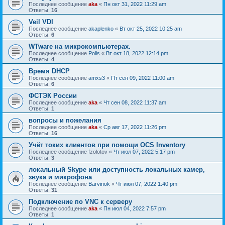
Последнее сообщение
aka
«
Пн окт 31, 2022 11:29 am
Ответы:
16
Veil VDI
Последнее сообщение
akaplenko
«
Вт окт 25, 2022 10:25 am
Ответы:
6
WTware на микрокомпьютерах.
Последнее сообщение
Polis
«
Вт окт 18, 2022 12:14 pm
Ответы:
4
Время DHCP
Последнее сообщение
amxs3
«
Пт сен 09, 2022 11:00 am
Ответы:
6
ФСТЭК России
Последнее сообщение
aka
«
Чт сен 08, 2022 11:37 am
Ответы:
1
вопросы и пожелания
Последнее сообщение
aka
«
Ср авг 17, 2022 11:26 pm
Ответы:
16
Учёт токих клиентов при помощи OCS Inventory
Последнее сообщение
fzolotov
«
Чт июл 07, 2022 5:17 pm
Ответы:
3
локальный Skype или доступность локальных камер,
звука и микрофона
Последнее сообщение
Barvinok
«
Чт июл 07, 2022 1:40 pm
Ответы:
31
Подключение по VNC к серверу
Последнее сообщение
aka
«
Пн июл 04, 2022 7:57 pm
Ответы:
1