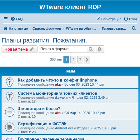
WTware клиент RDP
FAQ
Регистрация
Вход
П
На главную
Список форумов
WTware на обычных x86-совместимых компьютерах (PC)
Планы развития. Пожелания.
о
Планы развития. Пожелания.
и
Поиск
Расширенный пои
Новая тема
с
к
1
2
3
След.
308 тем
Темы
Как добавить что-то в конфиг linphone
Последнее сообщение
aka
«
Вс сен 03, 2023 10:44 pm
Система мониторинга тонких клиентов
Последнее сообщение
d.tryakin
«
Чт фев 02, 2023 3:49 pm
Ответы:
17
3 монитора и более?
Последнее сообщение
aka
«
Сб мар 14, 2026 10:48 pm
Ответы:
10
Сертификация в ФСТЭК
Последнее сообщение
AndreyEver
«
Вт дек 16, 2025 10:05 pm
Ответы:
23
Групповое удаление терминалов