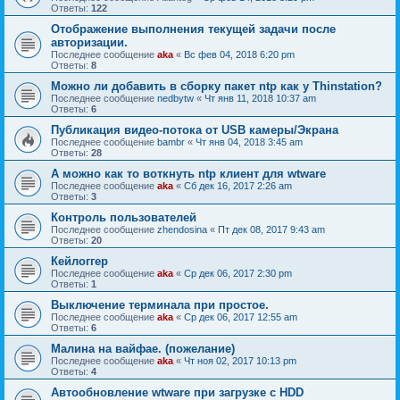
Ответы:
122
Отображение выполнения текущей задачи после
авторизации.
Последнее сообщение
aka
«
Вс фев 04, 2018 6:20 pm
Ответы:
8
Можно ли добавить в сборку пакет ntp как у Thinstation?
Последнее сообщение
nedbytw
«
Чт янв 11, 2018 10:37 am
Ответы:
6
Публикация видео-потока от USB камеры/Экрана
Последнее сообщение
bambr
«
Чт янв 04, 2018 3:45 am
Ответы:
28
А можно как то воткнуть ntp клиент для wtware
Последнее сообщение
aka
«
Сб дек 16, 2017 2:26 am
Ответы:
3
Контроль пользователей
Последнее сообщение
zhendosina
«
Пт дек 08, 2017 9:43 am
Ответы:
20
Кейлоггер
Последнее сообщение
aka
«
Ср дек 06, 2017 2:30 pm
Ответы:
1
Выключение терминала при простое.
Последнее сообщение
aka
«
Ср дек 06, 2017 12:55 am
Ответы:
6
Малина на вайфае. (пожелание)
Последнее сообщение
aka
«
Чт ноя 02, 2017 10:13 pm
Ответы:
4
Автообновление wtware при загрузке с HDD