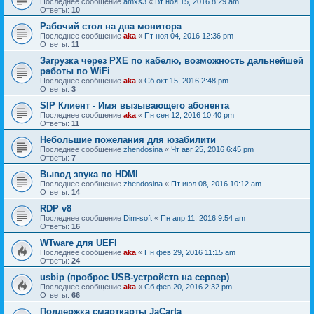
Последнее сообщение
amxs3
«
Вт ноя 15, 2016 8:29 am
Ответы:
10
Рабочий стол на два монитора
Последнее сообщение
aka
«
Пт ноя 04, 2016 12:36 pm
Ответы:
11
Загрузка через PXE по кабелю, возможность дальнейшей
работы по WiFi
Последнее сообщение
aka
«
Сб окт 15, 2016 2:48 pm
Ответы:
3
SIP Клиент - Имя вызывающего абонента
Последнее сообщение
aka
«
Пн сен 12, 2016 10:40 pm
Ответы:
11
Небольшие пожелания для юзабилити
Последнее сообщение
zhendosina
«
Чт авг 25, 2016 6:45 pm
Ответы:
7
Вывод звука по HDMI
Последнее сообщение
zhendosina
«
Пт июл 08, 2016 10:12 am
Ответы:
14
RDP v8
Последнее сообщение
Dim-soft
«
Пн апр 11, 2016 9:54 am
Ответы:
16
WTware для UEFI
Последнее сообщение
aka
«
Пн фев 29, 2016 11:15 am
Ответы:
24
usbip (проброс USB-устройств на сервер)
Последнее сообщение
aka
«
Сб фев 20, 2016 2:32 pm
Ответы:
66
Поддержка смарткарты JaCarta