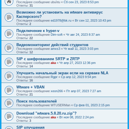
Последнее сообщение
ubuntu
«
Сб сен 23, 2023 8:53 pm
Ответы:
31
Возможно ли установить на wtware антивирус
Касперского?
Последнее сообщение
ed1978@bk.ru
«
Вт сен 12, 2023 10:43 pm
Ответы:
2
Подключение к hyper-v
Последнее сообщение
Dim-soft
«
Чт авг 24, 2023 8:37 am
Ответы:
22
Видеомониторинг действий студентов
Последнее сообщение
amxs3
«
Чт май 11, 2023 3:03 pm
Ответы:
12
SIP с шифрованием SRTP и ZRTP
Последнее сообщение
aka
«
Чт апр 27, 2023 12:36 pm
Ответы:
14
Улучшить начальный экран если на серваке NLA
Последнее сообщение
Rgpr
«
Ср апр 12, 2023 9:54 pm
Ответы:
16
Wtware + VBAN
Последнее сообщение
xeon266
«
Пт апр 07, 2023 7:27 am
Ответы:
21
Поиск пользователей
Последнее сообщение
WTUSERMan
«
Ср фев 01, 2023 2:15 pm
Download "wtware.5.8.20.ru.zip"?
Последнее сообщение
aka
«
Вт ноя 08, 2022 2:24 pm
Ответы:
3
SIP улучшения