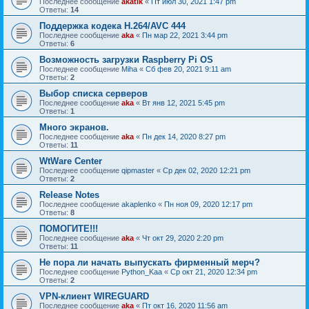
Последнее сообщение
akatik
«
Пт июл 30, 2021 1:47 pm
Ответы:
14
Поддержка кодека H.264/AVC 444
Последнее сообщение
aka
«
Пн мар 22, 2021 3:44 pm
Ответы:
6
Возможность загрузки Raspberry Pi OS
Последнее сообщение
Miha
«
Сб фев 20, 2021 9:11 am
Ответы:
2
Выбор списка серверов
Последнее сообщение
aka
«
Вт янв 12, 2021 5:45 pm
Ответы:
1
Много экранов.
Последнее сообщение
aka
«
Пн дек 14, 2020 8:27 pm
Ответы:
11
WtWare Center
Последнее сообщение
qipmaster
«
Ср дек 02, 2020 12:21 pm
Ответы:
2
Release Notes
Последнее сообщение
akaplenko
«
Пн ноя 09, 2020 12:17 pm
Ответы:
8
ПОМОГИТЕ!!!
Последнее сообщение
aka
«
Чт окт 29, 2020 2:20 pm
Ответы:
11
Не пора ли начать выпускать фирменный мерч?
Последнее сообщение
Python_Kaa
«
Ср окт 21, 2020 12:34 pm
Ответы:
2
VPN-клиент WIREGUARD
Последнее сообщение
aka
«
Пт окт 16, 2020 11:56 am