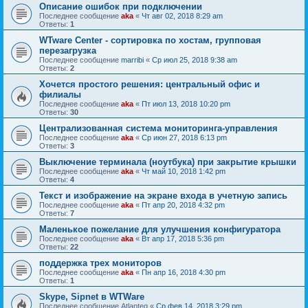
Описание ошибок при подключении
Последнее сообщение
aka
«
Чт авг 02, 2018 8:29 am
Ответы:
1
WTware Center - сортировка по хостам, групповая
перезагрузка
Последнее сообщение
marribi
«
Ср июл 25, 2018 9:38 am
Ответы:
2
Хочется простого решения: центральный офис и
филиалы
Последнее сообщение
aka
«
Пт июл 13, 2018 10:20 pm
Ответы:
30
Централизованная система мониторинга-управления
Последнее сообщение
aka
«
Ср июн 27, 2018 6:13 pm
Ответы:
3
Выключение терминала (ноутбука) при закрытие крышки
Последнее сообщение
aka
«
Чт май 10, 2018 1:42 pm
Ответы:
4
Текст и изображение на экране входа в учетную запись
Последнее сообщение
aka
«
Пт апр 20, 2018 4:32 pm
Ответы:
7
Маленькое пожелание для улучшения конфигуратора
Последнее сообщение
aka
«
Вт апр 17, 2018 5:36 pm
Ответы:
22
поддержка трех мониторов
Последнее сообщение
aka
«
Пн апр 16, 2018 4:30 pm
Ответы:
1
Skype, Sipnet в WTWare
Последнее сообщение
Atlanteg
«
Ср фев 14, 2018 3:29 pm