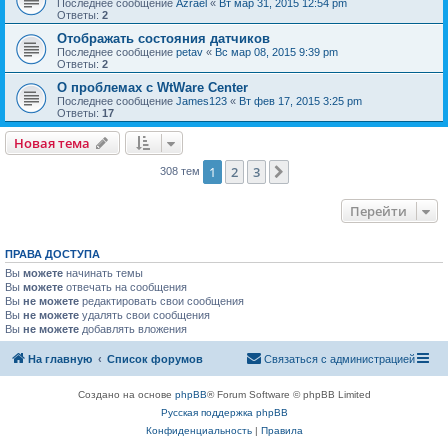
Последнее сообщение
Azrael
«
Вт мар 31, 2015 12:54 pm
Ответы:
2
Отображать состояния датчиков
Последнее сообщение
petav
«
Вс мар 08, 2015 9:39 pm
Ответы:
2
О проблемах с WtWare Center
Последнее сообщение
James123
«
Вт фев 17, 2015 3:25 pm
Ответы:
17
Новая тема
1
2
3
След.
308 тем
Перейти
ПРАВА ДОСТУПА
Вы
можете
начинать темы
Вы
можете
отвечать на сообщения
Вы
не можете
редактировать свои сообщения
Вы
не можете
удалять свои сообщения
Вы
не можете
добавлять вложения
На главную
Список форумов
Связаться с администрацией
Создано на основе
phpBB
® Forum Software © phpBB Limited
Русская поддержка phpBB
Конфиденциальность
|
Правила