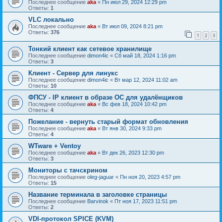
Последнее сообщение
aka
«
Пн июл 29, 2024 12:29 pm
Ответы:
1
VLC локально
Последнее сообщение
aka
«
Вт июл 09, 2024 8:21 pm
Ответы:
376
1
2
3
Тонкий клиент как сетевое хранилище
Последнее сообщение
dimon4ic
«
Сб май 18, 2024 1:16 pm
Ответы:
3
Клиент - Сервер для линукс
Последнее сообщение
dimon4ic
«
Вт мар 12, 2024 11:02 am
Ответы:
10
ФПСУ - IP клиент в образе ОС для удалёнщиков
Последнее сообщение
aka
«
Вс фев 18, 2024 10:42 pm
Ответы:
4
Пожелание - вернуть старый формат обновления
Последнее сообщение
aka
«
Вт янв 30, 2024 9:33 pm
Ответы:
4
WTware + Ventoy
Последнее сообщение
aka
«
Вт дек 26, 2023 12:30 pm
Ответы:
3
Мониторы с тачскрином
Последнее сообщение
oleg-jaguar
«
Пн ноя 20, 2023 4:57 pm
Ответы:
15
Название терминала в заголовке страницы
Последнее сообщение
Barvinok
«
Пт ноя 17, 2023 11:51 pm
Ответы:
2
VDI-протокол SPICE (KVM)