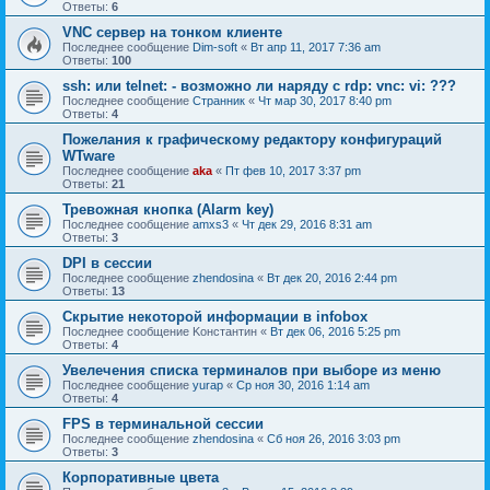
Ответы:
6
VNC сервер на тонком клиенте
Последнее сообщение
Dim-soft
«
Вт апр 11, 2017 7:36 am
Ответы:
100
ssh: или telnet: - возможно ли наряду с rdp: vnc: vi: ???
Последнее сообщение
Странник
«
Чт мар 30, 2017 8:40 pm
Ответы:
4
Пожелания к графическому редактору конфигураций
WTware
Последнее сообщение
aka
«
Пт фев 10, 2017 3:37 pm
Ответы:
21
Тревожная кнопка (Alarm key)
Последнее сообщение
amxs3
«
Чт дек 29, 2016 8:31 am
Ответы:
3
DPI в сессии
Последнее сообщение
zhendosina
«
Вт дек 20, 2016 2:44 pm
Ответы:
13
Скрытие некоторой информации в infobox
Последнее сообщение
Koнстaнтин
«
Вт дек 06, 2016 5:25 pm
Ответы:
4
Увелечения списка терминалов при выборе из меню
Последнее сообщение
yurap
«
Ср ноя 30, 2016 1:14 am
Ответы:
4
FPS в терминальной сессии
Последнее сообщение
zhendosina
«
Сб ноя 26, 2016 3:03 pm
Ответы:
3
Корпоративные цвета