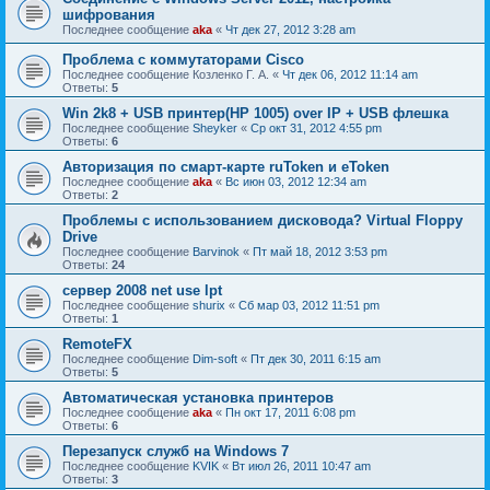
шифрования
Последнее сообщение
aka
«
Чт дек 27, 2012 3:28 am
Проблема с коммутаторами Cisco
Последнее сообщение
Козленко Г. А.
«
Чт дек 06, 2012 11:14 am
Ответы:
5
Win 2k8 + USB принтер(НР 1005) over IP + USB флешка
Последнее сообщение
Sheyker
«
Ср окт 31, 2012 4:55 pm
Ответы:
6
Авторизация по смарт-карте ruToken и eToken
Последнее сообщение
aka
«
Вс июн 03, 2012 12:34 am
Ответы:
2
Проблемы с использованием дисковода? Virtual Floppy
Drive
Последнее сообщение
Barvinok
«
Пт май 18, 2012 3:53 pm
Ответы:
24
сервер 2008 net use lpt
Последнее сообщение
shurix
«
Сб мар 03, 2012 11:51 pm
Ответы:
1
RemoteFX
Последнее сообщение
Dim-soft
«
Пт дек 30, 2011 6:15 am
Ответы:
5
Автоматическая установка принтеров
Последнее сообщение
aka
«
Пн окт 17, 2011 6:08 pm
Ответы:
6
Перезапуск служб на Windows 7
Последнее сообщение
KVIK
«
Вт июл 26, 2011 10:47 am
Ответы:
3