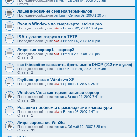
Последнее сообщение
santes
«
Ср фев 04, 2009 6:03 am
Ответы:
1
лицензирование сервера терминалов
Последнее сообщение
banbug
«
Ср июл 02, 2008 1:20 pm
Вход в Windows по смарткарте, etoken pro
Последнее сообщение
aka
«
Пн июн 02, 2008 10:24 pm
ISA + долгая загрузка по TFTP
Последнее сообщение
aka
«
Вс апр 06, 2008 6:01 pm
Лицензия сервер1 + сервер2
Последнее сообщение
aka
«
Вт янв 29, 2008 5:55 pm
Ответы:
3
как thinstation заставить брать имя с DHCP (012 имя узла)
Последнее сообщение
Junkie
«
Вт янв 29, 2008 10:06 am
Ответы:
2
Глубина цвета в Windows XP
Последнее сообщение
aka
«
Ср ноя 21, 2007 9:25 pm
Windows Vista как терминальный сервер
Последнее сообщение
mknsp
«
Вт сен 04, 2007 7:41 pm
Ответы:
25
Решение проблемы с раскладками клавиатуры
Последнее сообщение
aka
«
Вт июн 26, 2007 4:47 pm
Ответы:
1
Лицензирование Win2k3
Последнее сообщение
mknsp
«
Сб май 12, 2007 7:38 pm
Ответы:
31