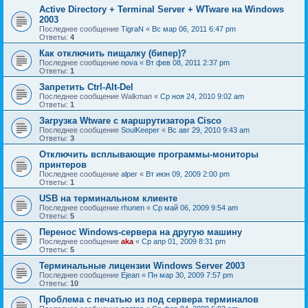
Active Directory + Terminal Server + WTware на Windows
2003
Последнее сообщение
TigraN
«
Вс мар 06, 2011 6:47 pm
Ответы:
4
Как отключить пищалку (бипер)?
Последнее сообщение
nova
«
Вт фев 08, 2011 2:37 pm
Ответы:
1
Запретить Ctrl-Alt-Del
Последнее сообщение
Walkman
«
Ср ноя 24, 2010 9:02 am
Ответы:
1
Загрузка Wtware c маршрутизатора Cisco
Последнее сообщение
SoulKeeper
«
Вс авг 29, 2010 9:43 am
Ответы:
3
Отключить всплывающие программы-мониторы
принтеров
Последнее сообщение
alper
«
Вт июн 09, 2009 2:00 pm
Ответы:
1
USB на терминальном клиенте
Последнее сообщение
rhunen
«
Ср май 06, 2009 9:54 am
Ответы:
5
Перенос Windows-сервера на другую машину
Последнее сообщение
aka
«
Ср апр 01, 2009 8:31 pm
Ответы:
5
Терминальные лицензии Windows Server 2003
Последнее сообщение
Ejean
«
Пн мар 30, 2009 7:57 pm
Ответы:
10
Проблема с печатью из под сервера терминалов