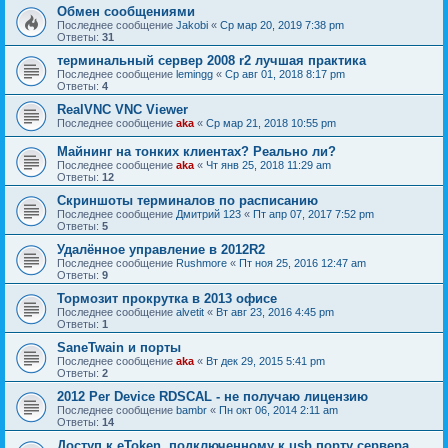
Обмен сообщениями
Последнее сообщение
Jakobi
«
Ср мар 20, 2019 7:38 pm
Ответы:
31
терминальный сервер 2008 r2 лучшая практика
Последнее сообщение
lemingg
«
Ср авг 01, 2018 8:17 pm
Ответы:
4
RealVNC VNC Viewer
Последнее сообщение
aka
«
Ср мар 21, 2018 10:55 pm
Майнинг на тонких клиентах? Реально ли?
Последнее сообщение
aka
«
Чт янв 25, 2018 11:29 am
Ответы:
12
Скриншоты терминалов по расписанию
Последнее сообщение
Дмитрий 123
«
Пт апр 07, 2017 7:52 pm
Ответы:
5
Удалённое управление в 2012R2
Последнее сообщение
Rushmore
«
Пт ноя 25, 2016 12:47 am
Ответы:
9
Тормозит прокрутка в 2013 офисе
Последнее сообщение
alvetit
«
Вт авг 23, 2016 4:45 pm
Ответы:
1
SaneTwain и порты
Последнее сообщение
aka
«
Вт дек 29, 2015 5:41 pm
Ответы:
2
2012 Per Device RDSCAL - не получаю лицензию
Последнее сообщение
bambr
«
Пн окт 06, 2014 2:11 am
Ответы:
14
Доступ к eToken, подключенному к usb порту сервера