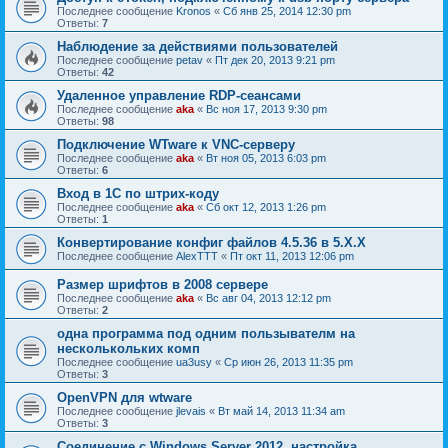
Последнее сообщение
Kronos
«
Сб янв 25, 2014 12:30 pm
Ответы:
7
Наблюдение за действиями пользователей
Последнее сообщение
petav
«
Пт дек 20, 2013 9:21 pm
Ответы:
42
Удаленное управление RDP-сеансами
Последнее сообщение
aka
«
Вс ноя 17, 2013 9:30 pm
Ответы:
98
Подключение WTware к VNC-серверу
Последнее сообщение
aka
«
Вт ноя 05, 2013 6:03 pm
Ответы:
6
Вход в 1С по штрих-коду
Последнее сообщение
aka
«
Сб окт 12, 2013 1:26 pm
Ответы:
1
Конвертирование конфиг файлов 4.5.36 в 5.Х.Х
Последнее сообщение
AlexTTT
«
Пт окт 11, 2013 12:06 pm
Размер шрифтов в 2008 сервере
Последнее сообщение
aka
«
Вс авг 04, 2013 12:12 pm
Ответы:
2
одна программа под одним пользывателм на
несколькольких комп
Последнее сообщение
ua3usy
«
Ср июн 26, 2013 11:35 pm
Ответы:
3
OpenVPN для wtware
Последнее сообщение
jlevais
«
Вт май 14, 2013 11:34 am
Ответы:
3
Соединение с Windows Server 2012, настройка