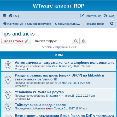
WTware клиент RDP
FAQ
Регистрация
Вход
П
На главную
Список форумов
О терминальных серверах
Tips and tricks
о
Tips and tricks
и
Поиск
Расширенный пои
Новая тема
с
72 темы • Страница
1
из
1
к
Темы
Автоматическая загрузка конфига Linphone пользователю
Последнее сообщение
amxs3
«
Пт мар 27, 2026 8:32 am
Ответы:
1
Раздача разных настроек (опций DHCP) на Mikrotik в
зависимости от VendorID
Последнее сообщение
Uskoff
«
Ср май 01, 2024 7:25 pm
Ответы:
7
Установка WTWare на роутер
Последнее сообщение
Shaaarnir
«
Чт июл 25, 2019 10:34 am
Ответы:
12
Таймаут экрана ввода пароля
Последнее сообщение
aka
«
Ср ноя 01, 2017 11:04 am
Возможность отключения Setup (вход по Del) у терминала