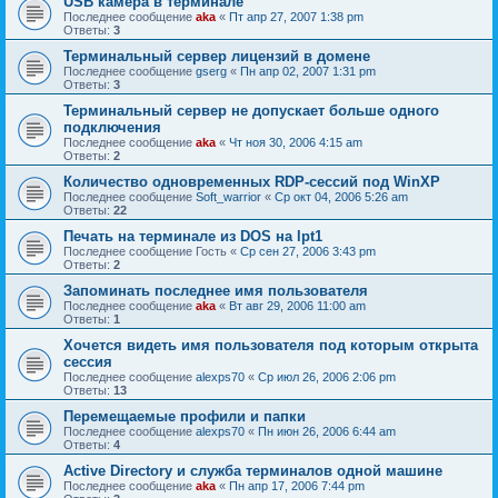
USB камера в терминале
Последнее сообщение
aka
«
Пт апр 27, 2007 1:38 pm
Ответы:
3
Терминальный сервер лицензий в домене
Последнее сообщение
gserg
«
Пн апр 02, 2007 1:31 pm
Ответы:
3
Терминальный сервер не допускает больше одного
подключения
Последнее сообщение
aka
«
Чт ноя 30, 2006 4:15 am
Ответы:
2
Количество одновременных RDP-сессий под WinXP
Последнее сообщение
Soft_warrior
«
Ср окт 04, 2006 5:26 am
Ответы:
22
Печать на терминале из DOS на lpt1
Последнее сообщение
Гость
«
Ср сен 27, 2006 3:43 pm
Ответы:
2
Запоминать последнее имя пользователя
Последнее сообщение
aka
«
Вт авг 29, 2006 11:00 am
Ответы:
1
Хочется видеть имя пользователя под которым открыта
сессия
Последнее сообщение
alexps70
«
Ср июл 26, 2006 2:06 pm
Ответы:
13
Перемещаемые профили и папки
Последнее сообщение
alexps70
«
Пн июн 26, 2006 6:44 am
Ответы:
4
Active Directory и служба терминалов одной машине
Последнее сообщение
aka
«
Пн апр 17, 2006 7:44 pm