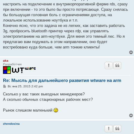
настроить на подключение к внутрикорпоративной ферме rds, сразу
при включении - то это было бы просто потрясающе. Сразу снялась
бы большущая головная боль с ограничениями доступа, на
локальное использование ноутбука и т.п.
Конечно ясно, что это задача не из легких, как заставить работать
3g, пробросить bluetooth принтер через rdp, как управлять
электропитанием на arm-ноутбуке. Для меня это темный лес. Но я
предлагаю вам подумать в этом направлении, оно будет
востребовано куда больше, чем arm тонкие клиенты!
aka
Разработчик
Re: Мысль для дальнейшего развития wtware на arm
С
Вс янв 25, 2015 2:42 pm
о
о
Сколько у вас таких выездных менеджеров?
б
А сколько обычных стационарных рабочих мест?
щ
е
н
Рынок слишком маленький
и
е
zhendosina