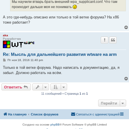
е
Мы научили втварь брать внешний wpa_supplicant.conf. Что там
н
проиходит дальше моя не понимать
и
е
А это где-нибудь описано или только в той ветке форума? На x86
тоже работает?
aka
Разработчик
Re: Мысль для дальнейшего развития wtware на arm
С
Пт ноя 18, 2016 11:40 pm
о
о
Только в той ветке форума. Надо написать в документацию, да, я
б
забыл. Должно работать на всём.
щ
е
н
и
Ответить
е
11 сообщений • Страница
1
из
1
Перейти
На главную
Список форумов
Связаться с администрацией
Создано на основе
phpBB
® Forum Software © phpBB Limited