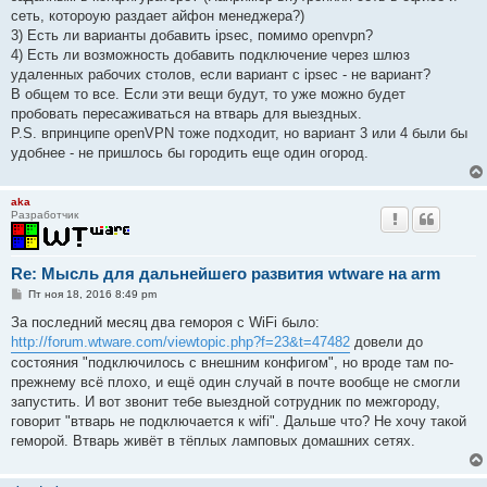
сеть, котороую раздает айфон менеджера?)
3) Есть ли варианты добавить ipsec, помимо openvpn?
4) Есть ли возможность добавить подключение через шлюз
удаленных рабочих столов, если вариант с ipsec - не вариант?
В общем то все. Если эти вещи будут, то уже можно будет
пробовать пересаживаться на втварь для выездных.
P.S. впринципе openVPN тоже подходит, но вариант 3 или 4 были бы
удобнее - не пришлось бы городить еще один огород.
aka
Разработчик
Re: Мысль для дальнейшего развития wtware на arm
С
Пт ноя 18, 2016 8:49 pm
о
о
За последний месяц два гемороя с WiFi было:
б
http://forum.wtware.com/viewtopic.php?f=23&t=47482
довели до
щ
е
состояния "подключилось с внешним конфигом", но вроде там по-
н
прежнему всё плохо, и ещё один случай в почте вообще не смогли
и
е
запустить. И вот звонит тебе выездной сотрудник по межгороду,
говорит "втварь не подключается к wifi". Дальше что? Не хочу такой
геморой. Втварь живёт в тёплых ламповых домашних сетях.