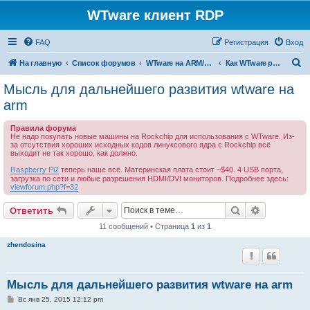
WTware клиент RDP
FAQ
Регистрация
Вход
П
На главную
Список форумов
WTware на ARM/Rockchip - больше не работает
Как WTware работает на ARM
о
Мысль для дальнейшего развития wtware на
и
arm
с
Правила форума
к
Не надо покупать новые машины на Rockchip для использования с WTware. Из-
за отсутствия хороших исходных кодов линуксового ядра с Rockchip всё
выходит не так хорошо, как должно.
Raspberry Pi2
теперь наше всё. Материнская плата стоит ~$40. 4 USB порта,
загрузка по сети и любые разрешения HDMI/DVI мониторов. Подробнее здесь:
viewforum.php?f=32
Поиск
Расширен
Ответить
11 сообщений • Страница
1
из
1
zhendosina
Мысль для дальнейшего развития wtware на arm
С
Вс янв 25, 2015 12:12 pm
о