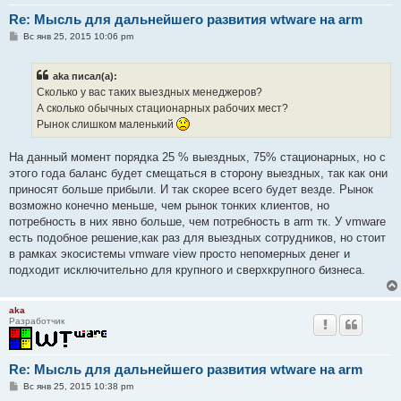
Re: Мысль для дальнейшего развития wtware на arm
С
Вс янв 25, 2015 10:06 pm
о
о
б
aka писал(а):
щ
е
Сколько у вас таких выездных менеджеров?
н
А сколько обычных стационарных рабочих мест?
и
е
Рынок слишком маленький
На данный момент порядка 25 % выездных, 75% стационарных, но с
этого года баланс будет смещаться в сторону выездных, так как они
приносят больше прибыли. И так скорее всего будет везде. Рынок
возможно конечно меньше, чем рынок тонких клиентов, но
потребность в них явно больше, чем потребность в arm тк. У vmware
есть подобное решение,как раз для выездных сотрудников, но стоит
в рамках экосистемы vmware view просто непомерных денег и
подходит исключительно для крупного и сверхкрупного бизнеса.
aka
Разработчик
Re: Мысль для дальнейшего развития wtware на arm
С
Вс янв 25, 2015 10:38 pm
о