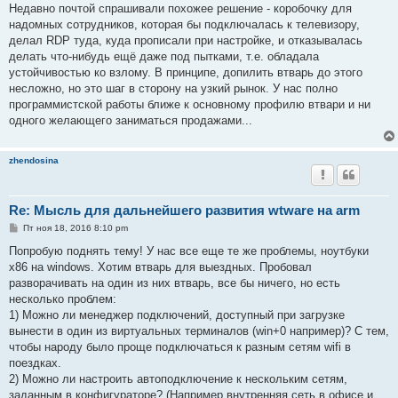
о
Недавно почтой спрашивали похожее решение - коробочку для
б
надомных сотрудников, которая бы подключалась к телевизору,
щ
е
делал RDP туда, куда прописали при настройке, и отказывалась
н
делать что-нибудь ещё даже под пытками, т.е. обладала
и
е
устойчивостью ко взлому. В принципе, допилить втварь до этого
несложно, но это шаг в сторону на узкий рынок. У нас полно
программистской работы ближе к основному профилю втвари и ни
одного желающего заниматься продажами...
zhendosina
Re: Мысль для дальнейшего развития wtware на arm
С
Пт ноя 18, 2016 8:10 pm
о
о
Попробую поднять тему! У нас все еще те же проблемы, ноутбуки
б
x86 на windows. Хотим втварь для выездных. Пробовал
щ
е
разворачивать на один из них втварь, все бы ничего, но есть
н
несколько проблем:
и
е
1) Можно ли менеджер подключений, доступный при загрузке
вынести в один из виртуальных терминалов (win+0 например)? С тем,
чтобы народу было проще подключаться к разным сетям wifi в
поездках.
2) Можно ли настроить автоподключение к нескольким сетям,
заданным в конфигураторе? (Например внутренняя сеть в офисе и