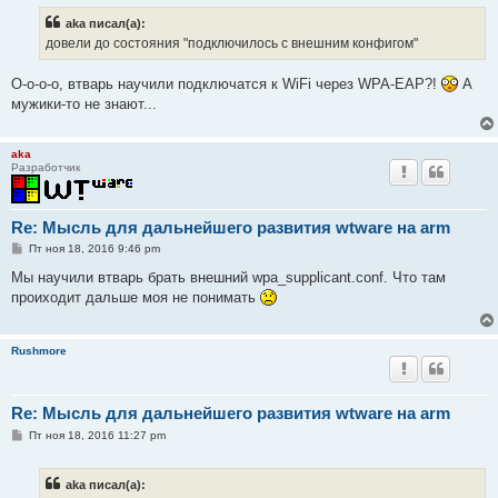
б
aka писал(а):
щ
е
довели до состояния "подключилось с внешним конфигом"
н
и
е
О-о-о-о, втварь научили подключатся к WiFi через WPA-EAP?!
А
мужики-то не знают...
aka
Разработчик
Re: Мысль для дальнейшего развития wtware на arm
С
Пт ноя 18, 2016 9:46 pm
о
о
Мы научили втварь брать внешний wpa_supplicant.conf. Что там
б
проиходит дальше моя не понимать
щ
е
н
и
Rushmore
е
Re: Мысль для дальнейшего развития wtware на arm
С
Пт ноя 18, 2016 11:27 pm
о
о
б
aka писал(а):
щ