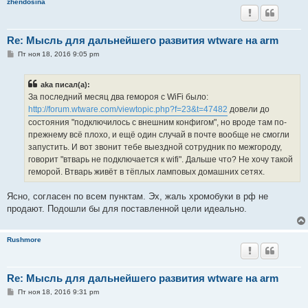
zhendosina
Re: Мысль для дальнейшего развития wtware на arm
С
Пт ноя 18, 2016 9:05 pm
о
о
б
aka писал(а):
щ
е
За последний месяц два гемороя с WiFi было:
н
http://forum.wtware.com/viewtopic.php?f=23&t=47482
довели до
и
е
состояния "подключилось с внешним конфигом", но вроде там по-
прежнему всё плохо, и ещё один случай в почте вообще не смогли
запустить. И вот звонит тебе выездной сотрудник по межгороду,
говорит "втварь не подключается к wifi". Дальше что? Не хочу такой
геморой. Втварь живёт в тёплых ламповых домашних сетях.
Ясно, согласен по всем пунктам. Эх, жаль хромобуки в рф не
продают. Подошли бы для поставленной цели идеально.
Rushmore
Re: Мысль для дальнейшего развития wtware на arm
С
Пт ноя 18, 2016 9:31 pm
о
о