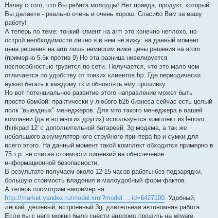
о
Начну с того, что Вы ребята молодцы! Нет правда, продукт, который
б
Вы делаете - реально очень и очень хорош. Спасибо Вам за вашу
щ
е
работу!
н
А теперь по теме: тонкий клиент на arm это конечно неплохо, но
и
е
острой необходимости лично я в нем не вижу: на данный момент
цена решения на arm лишь немногим ниже цены решения на atom
(примерно 5.5к против 9) Но эта разница нивелируется
неспособностью грузится по сети. Получается, что это мало чем
отличается по удобству от тонких клиентов hp. Где периодически
нужно бегать к каждому тк и обновлять ему прошивку.
Но вот потенциальное развитие этого направление может быть
просто бомбой: практически у любого b2b бизнеса сейчас есть целый
полк "выездных" менеджеров. Для мто такого менеджера в нашей
компании (да и во многих других) используется комплект из lenovo
thinkpad 12' с дополнительной батареей, 3g модема, а так же
небольшого аккумуляторного струйного принтера hp и сумки для
всего этого. На данный момент такой комплект обходится примерно в
75 т.р. не считая стоимости лицензий на обеспечение
информационной безопасности.
В результате получаем около 12-15 часов работы без подзарядки,
большую стоимость владения и малоудобный форм-фактов.
А теперь посмотрим например на
http://market.yandex.ru/model.xml?model ... id=6427100
. Удобный,
легкий, дешевый, встроенный 3g, длительная автономная работа.
Если бы с него можно было снести андроид,прошить на wtware,