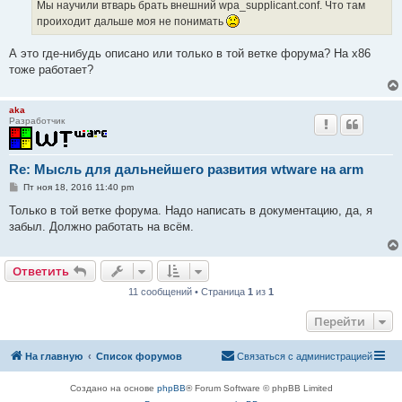
е
Мы научили втварь брать внешний wpa_supplicant.conf. Что там
н
проиходит дальше моя не понимать
и
е
А это где-нибудь описано или только в той ветке форума? На x86
тоже работает?
aka
Разработчик
Re: Мысль для дальнейшего развития wtware на arm
С
Пт ноя 18, 2016 11:40 pm
о
о
Только в той ветке форума. Надо написать в документацию, да, я
б
забыл. Должно работать на всём.
щ
е
н
и
Ответить
е
11 сообщений • Страница
1
из
1
Перейти
На главную
Список форумов
Связаться с администрацией
Создано на основе
phpBB
® Forum Software © phpBB Limited