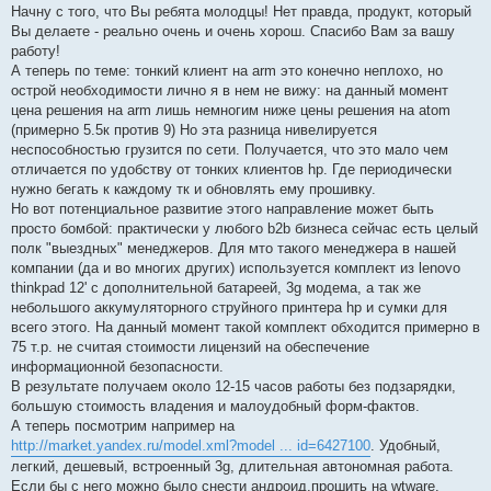
о
Начну с того, что Вы ребята молодцы! Нет правда, продукт, который
б
Вы делаете - реально очень и очень хорош. Спасибо Вам за вашу
щ
е
работу!
н
А теперь по теме: тонкий клиент на arm это конечно неплохо, но
и
е
острой необходимости лично я в нем не вижу: на данный момент
цена решения на arm лишь немногим ниже цены решения на atom
(примерно 5.5к против 9) Но эта разница нивелируется
неспособностью грузится по сети. Получается, что это мало чем
отличается по удобству от тонких клиентов hp. Где периодически
нужно бегать к каждому тк и обновлять ему прошивку.
Но вот потенциальное развитие этого направление может быть
просто бомбой: практически у любого b2b бизнеса сейчас есть целый
полк "выездных" менеджеров. Для мто такого менеджера в нашей
компании (да и во многих других) используется комплект из lenovo
thinkpad 12' с дополнительной батареей, 3g модема, а так же
небольшого аккумуляторного струйного принтера hp и сумки для
всего этого. На данный момент такой комплект обходится примерно в
75 т.р. не считая стоимости лицензий на обеспечение
информационной безопасности.
В результате получаем около 12-15 часов работы без подзарядки,
большую стоимость владения и малоудобный форм-фактов.
А теперь посмотрим например на
http://market.yandex.ru/model.xml?model ... id=6427100
. Удобный,
легкий, дешевый, встроенный 3g, длительная автономная работа.
Если бы с него можно было снести андроид,прошить на wtware,