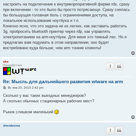
настроить на подключение к внутрикорпоративной ферме rds, сразу
при включении - то это было бы просто потрясающе. Сразу снялась
бы большущая головная боль с ограничениями доступа, на
локальное использование ноутбука и т.п.
Конечно ясно, что это задача не из легких, как заставить работать
3g, пробросить bluetooth принтер через rdp, как управлять
электропитанием на arm-ноутбуке. Для меня это темный лес. Но я
предлагаю вам подумать в этом направлении, оно будет
востребовано куда больше, чем arm тонкие клиенты!
aka
Разработчик
Re: Мысль для дальнейшего развития wtware на arm
С
Вс янв 25, 2015 2:42 pm
о
о
Сколько у вас таких выездных менеджеров?
б
А сколько обычных стационарных рабочих мест?
щ
е
н
Рынок слишком маленький
и
е
zhendosina