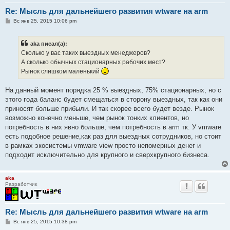
Re: Мысль для дальнейшего развития wtware на arm
С
Вс янв 25, 2015 10:06 pm
о
о
б
aka писал(а):
щ
е
Сколько у вас таких выездных менеджеров?
н
А сколько обычных стационарных рабочих мест?
и
е
Рынок слишком маленький
На данный момент порядка 25 % выездных, 75% стационарных, но с
этого года баланс будет смещаться в сторону выездных, так как они
приносят больше прибыли. И так скорее всего будет везде. Рынок
возможно конечно меньше, чем рынок тонких клиентов, но
потребность в них явно больше, чем потребность в arm тк. У vmware
есть подобное решение,как раз для выездных сотрудников, но стоит
в рамках экосистемы vmware view просто непомерных денег и
подходит исключительно для крупного и сверхкрупного бизнеса.
aka
Разработчик
Re: Мысль для дальнейшего развития wtware на arm
С
Вс янв 25, 2015 10:38 pm
о