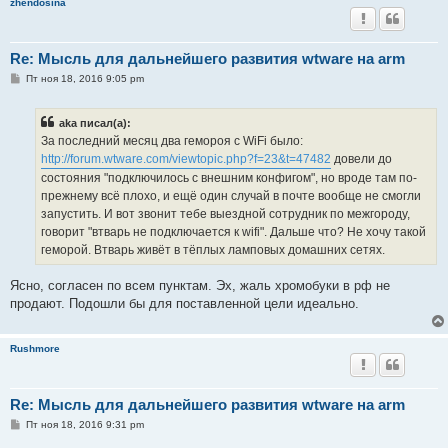
zhendosina
Re: Мысль для дальнейшего развития wtware на arm
С
Пт ноя 18, 2016 9:05 pm
о
о
б
aka писал(а):
щ
е
За последний месяц два гемороя с WiFi было:
н
http://forum.wtware.com/viewtopic.php?f=23&t=47482
довели до
и
е
состояния "подключилось с внешним конфигом", но вроде там по-
прежнему всё плохо, и ещё один случай в почте вообще не смогли
запустить. И вот звонит тебе выездной сотрудник по межгороду,
говорит "втварь не подключается к wifi". Дальше что? Не хочу такой
геморой. Втварь живёт в тёплых ламповых домашних сетях.
Ясно, согласен по всем пунктам. Эх, жаль хромобуки в рф не
продают. Подошли бы для поставленной цели идеально.
Rushmore
Re: Мысль для дальнейшего развития wtware на arm
С
Пт ноя 18, 2016 9:31 pm
о
о