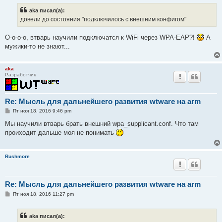
б
aka писал(а):
щ
е
довели до состояния "подключилось с внешним конфигом"
н
и
е
О-о-о-о, втварь научили подключатся к WiFi через WPA-EAP?!
А
мужики-то не знают...
aka
Разработчик
Re: Мысль для дальнейшего развития wtware на arm
С
Пт ноя 18, 2016 9:46 pm
о
о
Мы научили втварь брать внешний wpa_supplicant.conf. Что там
б
проиходит дальше моя не понимать
щ
е
н
и
Rushmore
е
Re: Мысль для дальнейшего развития wtware на arm
С
Пт ноя 18, 2016 11:27 pm
о
о
б
aka писал(а):
щ