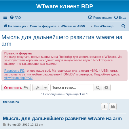
WTware клиент RDP
FAQ
Регистрация
Вход
П
На главную
Список форумов
WTware на ARM/Rockchip - больше не работает
Как WTware работает на ARM
о
Мысль для дальнейшего развития wtware на
и
arm
с
Правила форума
к
Не надо покупать новые машины на Rockchip для использования с WTware. Из-
за отсутствия хороших исходных кодов линуксового ядра с Rockchip всё
выходит не так хорошо, как должно.
Raspberry Pi2
теперь наше всё. Материнская плата стоит ~$40. 4 USB порта,
загрузка по сети и любые разрешения HDMI/DVI мониторов. Подробнее здесь:
viewforum.php?f=32
Поиск
Расширен
Ответить
11 сообщений • Страница
1
из
1
zhendosina
Мысль для дальнейшего развития wtware на arm
С
Вс янв 25, 2015 12:12 pm
о