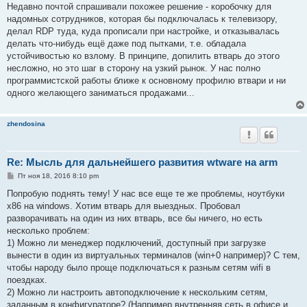
о
Недавно почтой спрашивали похожее решение - коробочку для
б
надомных сотрудников, которая бы подключалась к телевизору,
щ
е
делал RDP туда, куда прописали при настройке, и отказывалась
н
делать что-нибудь ещё даже под пытками, т.е. обладала
и
е
устойчивостью ко взлому. В принципе, допилить втварь до этого
несложно, но это шаг в сторону на узкий рынок. У нас полно
программистской работы ближе к основному профилю втвари и ни
одного желающего заниматься продажами...
zhendosina
Re: Мысль для дальнейшего развития wtware на arm
С
Пт ноя 18, 2016 8:10 pm
о
о
Попробую поднять тему! У нас все еще те же проблемы, ноутбуки
б
x86 на windows. Хотим втварь для выездных. Пробовал
щ
е
разворачивать на один из них втварь, все бы ничего, но есть
н
несколько проблем:
и
е
1) Можно ли менеджер подключений, доступный при загрузке
вынести в один из виртуальных терминалов (win+0 например)? С тем,
чтобы народу было проще подключаться к разным сетям wifi в
поездках.
2) Можно ли настроить автоподключение к нескольким сетям,
заданным в конфигураторе? (Например внутренняя сеть в офисе и