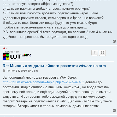
сеть, котороую раздает айфон менеджера?)
3) Есть ли варианты добавить ipsec, помимо openvpn?
4) Есть ли возможность добавить подключение через шлюз
удаленных рабочих столов, если вариант с ipsec - не вариант?
В общем то все. Если эти вещи будут, то уже можно будет
пробовать пересаживаться на втварь для выездных.
P.S. впринципе openVPN тоже подходит, но вариант 3 или 4 были бы
удобнее - не пришлось бы городить еще один огород.
aka
Разработчик
Re: Мысль для дальнейшего развития wtware на arm
С
Пт ноя 18, 2016 8:49 pm
о
о
За последний месяц два гемороя с WiFi было:
б
http://forum.wtware.com/viewtopic.php?f=23&t=47482
довели до
щ
е
состояния "подключилось с внешним конфигом", но вроде там по-
н
прежнему всё плохо, и ещё один случай в почте вообще не смогли
и
е
запустить. И вот звонит тебе выездной сотрудник по межгороду,
говорит "втварь не подключается к wifi". Дальше что? Не хочу такой
геморой. Втварь живёт в тёплых ламповых домашних сетях.