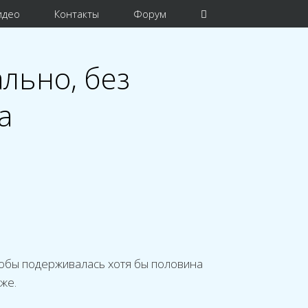
идео
Контакты
Форум
льно, без
а
чтобы подерживалась хотя бы половина
же.