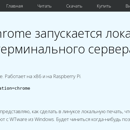
Главная
Читать
Скачать
Купить
В
hrome запускается лока
терминального сервер
 Работает на x86 и на Raspberry Pi.
ation=chrome
представляю, как сделать в линуксе локальную печать, 
т с WTware из Windows. Будет чиниться когда-нибудь поз