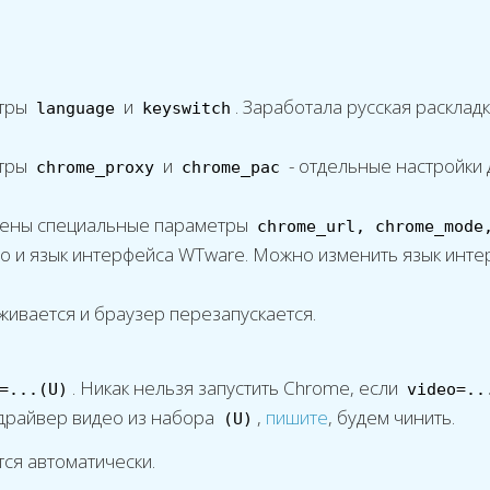
етры
и
. Заработала русская расклад
language
keyswitch
етры
и
- отдельные настройки 
chrome_proxy
chrome_pac
дены специальные параметры
chrome_url, chrome_mode
что и язык интерфейса WTware. Можно изменить язык ин
ивается и браузер перезапускается.
. Никак нельзя запустить Chrome, если
=...(U)
video=..
 драйвер видео из набора
,
пишите
, будем чинить.
(U)
тся автоматически.