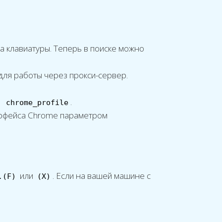
ка клавиатуры. Теперь в поиске можно
для работы через прокси-сервер.
.
, chrome_profile
терфейса Chrome параметром
или
. Если на вашей машине с
.(F)
(X)