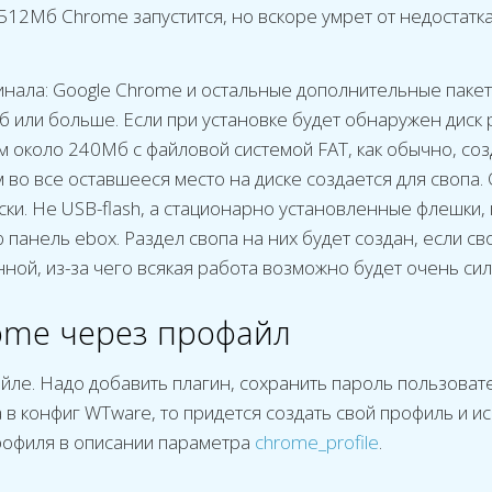
512Мб Chrome запустится, но вскоре умрет от недостатка
инала: Google Chrome и остальные дополнительные пакет
б или больше. Если при установке будет обнаружен диск
 около 240Мб с файловой системой FAT, как обычно, со
во все оставшееся место на диске создается для свопа
ски. Не USB-flash, а стационарно установленные флешки, к
панель ebox. Раздел свопа на них будет создан, если св
ной, из-за чего всякая работа возможно будет очень си
ome через профайл
йле. Надо добавить плагин, сохранить пароль пользовате
 в конфиг WTware, то придется создать свой профиль и и
рофиля в описании параметра
chrome_profile
.