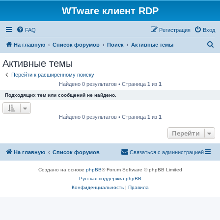
WTware клиент RDP
FAQ
Регистрация
Вход
П
На главную
Список форумов
Поиск
Активные темы
о
Активные темы
и
Перейти к расширенному поиску
с
Найдено 0 результатов • Страница
1
из
1
к
Подходящих тем или сообщений не найдено.
Найдено 0 результатов • Страница
1
из
1
Перейти
На главную
Список форумов
Связаться с администрацией
Создано на основе
phpBB
® Forum Software © phpBB Limited
Русская поддержка phpBB
Конфиденциальность
|
Правила