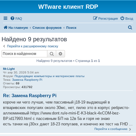
WTware клиент RDP
FAQ
Регистрация
Вход
П
На главную
Список форумов
Поиск
о
Найдено 9 результатов
и
Перейти к расширенному поиску
с
Поиск
Расширенный поиск
к
Найдено 9 результатов • Страница
1
из
1
Mr.Light
Чт апр 30, 2026 5:04 am
Форум:
Подходящие компьютеры и материнские платы
Тема:
Замена Raspberry Pi
Ответы:
69
Просмотры:
431792
Re: Замена Raspberry Pi
короче ни чего лучше, чем пассивный j18-19 выдающий в
втваривских попугаях около 30мс, нет, пилю это в корпус ребристо-
аллюминевый https://www.dont.ru/e-mini-E-K3-black-4xCOM-bez-
BP.id17993.html с пассивным БП на 12в 5а и горя не знаю
есть тачки на j30xx дают 18-23 попугаев, и конечно же тест на FHD ...
Перейти к сообщению