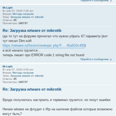
Перейти к сообщению
Mr.Light
Вт апр 07, 2020 7:26 am
Форум:
Методы загрузки
Тема:
Загрузка wtware от mikrotik
Ответы:
45
Просмотры:
190737
Re: Загрузка wtware от mikrotik
где то тут на форуме прочитал что нужно убрать 67 параметр (вот
тут писал Dim-soft
https://wtware.ru/forum/viewtopic.php?f ... 45a910c400
)
и всё начало грузится...
теперь пишет про ERROR code:1 string:file not found
Перейти к сообщению
Mr.Light
Вт апр 07, 2020 4:50 am
Форум:
Методы загрузки
Тема:
Загрузка wtware от mikrotik
Ответы:
45
Просмотры:
190737
Re: Загрузка wtware от mikrotik
Вроде получилось настроить и терминал грузится, но лезут ошибки
Ничем wtware не флудит к tftp на наличие файлов которые возможно
могут быть?