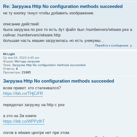
Re: Загрузка Http No configuration methods succeeded
не ту кнопку ткнул чтобы добавить изображение.
описание действий:
была загрузка по pxe то есть бут файл был /numbervers/wtware.pxe а
сейчас /numbervers/wtware.http
большая часть машин загрузилась но есть уникумы...
Перейти к сообщению
Mr.Light
Ср янв 04, 2023 4:45 am
Форум:
Методы загрузки
Тема:
Загрузка Http No configuration methods succeeded
Ответы:
4
Просмотры:
21985
Загрузка Http No configuration methods succeeded
всем привет. кто сталкивался?
https://ibb.co/THjCrFR
переделал загрузку на http с pxe
а это на 2м компе
https://ibb.co/WPPzfhT
логов в wtware центре нет при этом.