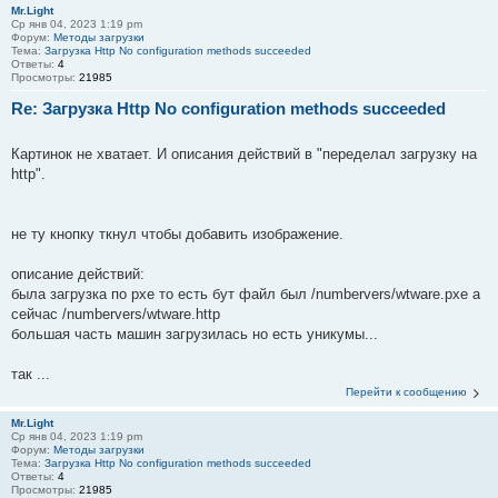
Mr.Light
Ср янв 04, 2023 1:19 pm
Форум:
Методы загрузки
Тема:
Загрузка Http No configuration methods succeeded
Ответы:
4
Просмотры:
21985
Re: Загрузка Http No configuration methods succeeded
Картинок не хватает. И описания действий в "переделал загрузку на
http".
не ту кнопку ткнул чтобы добавить изображение.
описание действий:
была загрузка по pxe то есть бут файл был /numbervers/wtware.pxe а
сейчас /numbervers/wtware.http
большая часть машин загрузилась но есть уникумы...
так ...
Перейти к сообщению
Mr.Light
Ср янв 04, 2023 1:19 pm
Форум:
Методы загрузки
Тема:
Загрузка Http No configuration methods succeeded
Ответы:
4
Просмотры:
21985