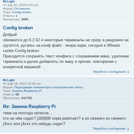
Mr.Light
Чт апр 30, 2026 4:52 am
Форум:
Остальное
Тема:
Config broken
Ответы:
1
Просмотры:
3995
Config broken
Добрый
обновился до 6.2.62 и некоторые терминалы не сразу а рандомно не
грузятся, ругаясь на конф файл - вчера норм, сегодня в Wtware
center Config broken.
Приходится сохранять текст конфига с сохранением мака, удаление
терминала и далее добавлять по маку и прочее. повторения с
конкретной машиной ...
Перейти к сообщению
Mr.Light
Чт май 18, 2023 10:49 am
Форум:
Подходящие компьютеры и материнские платы
Тема:
Замена Raspberry Pi
Ответы:
69
Просмотры:
431792
Re: Замена Raspberry Pi
тема на полгода затихла...
кто на чём сидит? j18(9)00 норм работает? а из свежего из свежего
j3xxx или j4xxx кто нибудь сидит?
Перейти к сообщению