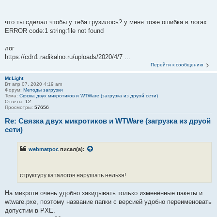
что ты сделал чтобы у тебя грузилось? у меня тоже ошибка в логах
ERROR code:1 string:file not found
лог
https://cdn1.radikalno.ru/uploads/2020/4/7 ...
Перейти к сообщению
Mr.Light
Вт апр 07, 2020 4:19 am
Форум:
Методы загрузки
Тема:
Связка двух микротиков и WTWare (загрузка из друой сети)
Ответы:
12
Просмотры:
57656
Re: Связка двух микротиков и WTWare (загрузка из друой
сети)
webmatpoc
писал(а):
структуру каталогов нарушать нельзя!
На микроте очень удобно закидывать только изменённые пакеты и
wtware.pxe, поэтому название папки с версией удобно переименовать
допустим в PXE.