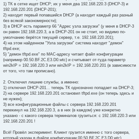
1) ТК в сетке ищет DHCP; их у меня два 192.168.220.3 (DHCP-3) и
192.168.220.201 (DHCP-201);
2) находит первый попавшийся DHCP (а находит каждый раз разный
без всякой закономерности);
3) в DHCP есть параметр 66 "Адрес узла загрузки" (у меня в DHCP-3
он равен 192.168.220.3, а в DHCP-201 он не стоит, но видимо по-
умолчанию берётся текущий сервер, т.е. 192.168.220.201);
4) на этом найденном "Узла загрузки" система находит "демон"
tftpd.exe;
5) "демон tftpd.exe" по MAC-адресу читает файл конфигурации
(например 00.50.BF.2C.E3.D0.wtc) и считывает от-туда параметр
win2kIP = 192.168.220.3 или win2kIP = 192.168.220.201 (в зависимости
от того, что там прописано).
2. Отключил лишние службы, а именно:
1) отключил DHCP-201... теперь ТК однозначно попадает на DHCP-3;
2) на сервере 192.168.220.201 остановил tftpd.exe (он теперь здесь и
не нужен);
3) все конфигурационные файлы с сервера 192.168.220.201
перекинул на 192.168.220.3, а в них (в каждом) уже конкретно
указано - с какого сервера терминалов грузиться: с 192.168.220.3 или
192.168.220.201 !
Всё! Провёл эксперимент. Клиент грузится именно с того сервера,
который указан в файле конфигурации 00.50.BF.2C.E3.D0.wtc).