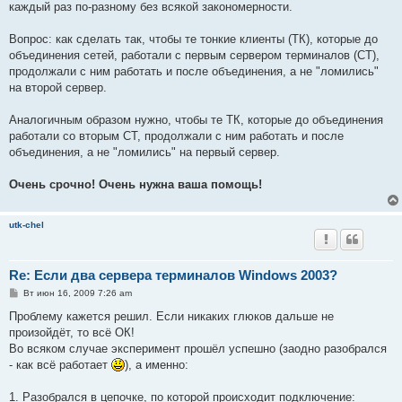
каждый раз по-разному без всякой закономерности.
Вопрос: как сделать так, чтобы те тонкие клиенты (ТК), которые до
объединения сетей, работали с первым сервером терминалов (СТ),
продолжали с ним работать и после объединения, а не "ломились"
на второй сервер.
Аналогичным образом нужно, чтобы те ТК, которые до объединения
работали со вторым СТ, продолжали с ним работать и после
объединения, а не "ломились" на первый сервер.
Очень срочно! Очень нужна ваша помощь!
utk-chel
Re: Если два сервера терминалов Windows 2003?
С
Вт июн 16, 2009 7:26 am
о
о
Проблему кажется решил. Если никаких глюков дальше не
б
произойдёт, то всё ОК!
щ
е
Во всяком случае эксперимент прошёл успешно (заодно разобрался
н
- как всё работает
), а именно:
и
е
1. Разобрался в цепочке, по которой происходит подключение: