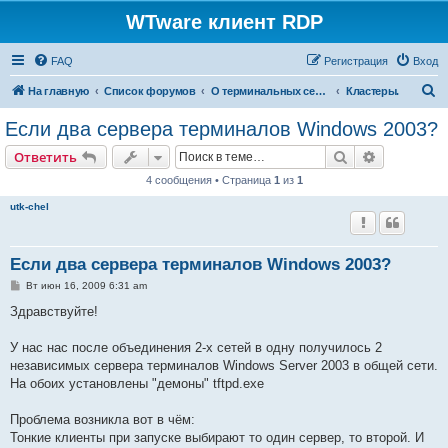
WTware клиент RDP
FAQ
Регистрация
Вход
П
На главную
Список форумов
О терминальных серверах
Кластеры.
о
Если два сервера терминалов Windows 2003?
и
Поиск
Расширен
Ответить
с
4 сообщения • Страница
1
из
1
к
utk-chel
Если два сервера терминалов Windows 2003?
С
Вт июн 16, 2009 6:31 am
о
о
Здравствуйте!
б
щ
е
У нас нас после объединения 2-х сетей в одну получилось 2
н
независимых сервера терминалов Windows Server 2003 в общей сети.
и
е
На обоих установлены "демоны" tftpd.exe
Проблема возникла вот в чём:
Тонкие клиенты при запуске выбирают то один сервер, то второй. И