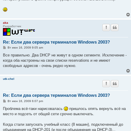
aka
Разработчик
Re: Если два сервера терминалов Windows 2003?
С
Вт июн 16, 2009 9:05 am
о
о
Все правильно. Два DHCP не живут в одном сегменте. Исключение -
б
когда оба настроены на свои списки reservations и не имеют
щ
е
свободных адресов - очень редко нужно.
н
и
е
utk-chel
Re: Если два сервера терминалов Windows 2003?
С
Вт июн 16, 2009 6:07 pm
о
о
Проблема всё-таки нарисовалась
пришлось опять вернуть всё на
б
место и подсеть от общей сети срочно выключать.
щ
е
н
Когда стали запускать учебный класс (8 машин), подключенный до
и
е
объединения на DHCP-201 (и после объединения на DHCP-3)...