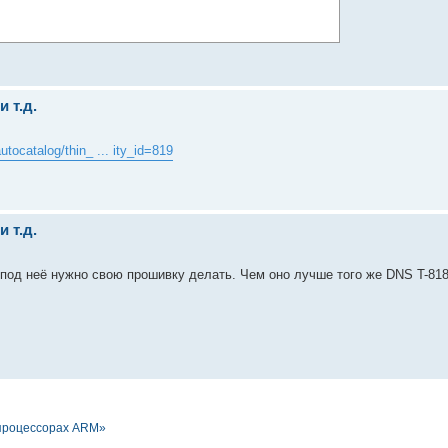
 т.д.
/autocatalog/thin_ ... ity_id=819
 т.д.
 под неё нужно свою прошивку делать. Чем оно лучше того же DNS T-81
 процессорах ARM»