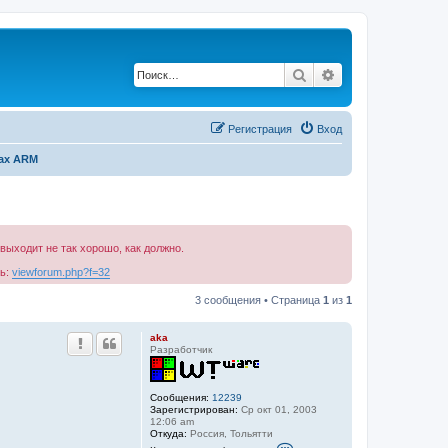
Поиск
Расширенный по
Регистрация
Вход
ах ARM
выходит не так хорошо, как должно.
сь:
viewforum.php?f=32
3 сообщения • Страница
1
из
1
aka
Разработчик
Сообщения:
12239
Зарегистрирован:
Ср окт 01, 2003
12:06 am
Откуда:
Роcсия, Тольятти
К