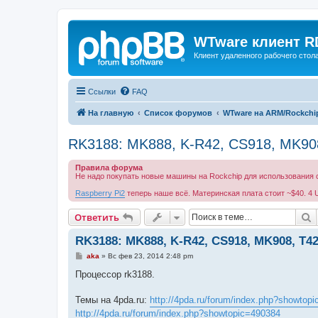
WTware клиент R
Клиент удаленного рабочего стола
Ссылки
FAQ
На главную
Список форумов
WTware на ARM/Rockchip
RK3188: MK888, K-R42, CS918, MK908
Правила форума
Не надо покупать новые машины на Rockchip для использования с
Raspberry Pi2
теперь наше всё. Материнская плата стоит ~$40. 4 
П
Ответить
RK3188: MK888, K-R42, CS918, MK908, T428
С
aka
»
Вс фев 23, 2014 2:48 pm
о
о
Процессор rk3188.
б
щ
е
Темы на 4pda.ru:
http://4pda.ru/forum/index.php?showtop
н
http://4pda.ru/forum/index.php?showtopic=490384
и