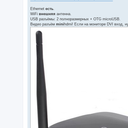
е
Ethernet
есть
.
WiFi
внешняя
антенна.
USB разъёмы: 2 полноразмерных + OTG microUSB.
Видео разъём
mini
hdmi! Если на мониторе DVI вход, н