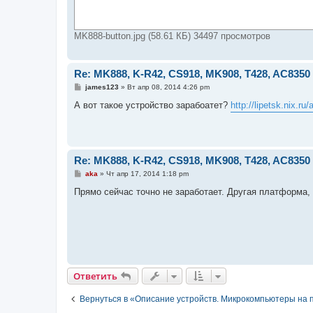
MK888-button.jpg (58.61 КБ) 34497 просмотров
Re: MK888, K-R42, CS918, MK908, T428, AC8350 и
С
james123
»
Вт апр 08, 2014 4:26 pm
о
о
А вот такое устройство зарабоатет?
http://lipetsk.nix.ru
б
щ
е
н
и
е
Re: MK888, K-R42, CS918, MK908, T428, AC8350 и
С
aka
»
Чт апр 17, 2014 1:18 pm
о
о
Прямо сейчас точно не заработает. Другая платформа,
б
щ
е
н
и
е
Ответить
Вернуться в «Описание устройств. Микрокомпьютеры на