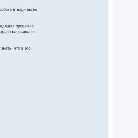
работе втвари вы не
дходящая прошивка
экране нарисовано
знать, что в его