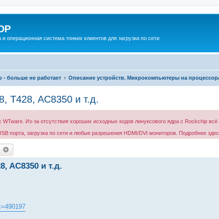
DP
 и операционная система тонких клиентов для загрузки по сети
 - больше не работает
Описание устройств. Микрокомпьютеры на процессор
, T428, AC8350 и т.д.
 WTware. Из-за отсутствия хороших исходных кодов линуксового ядра с Rockchip всё 
USB порта, загрузка по сети и любые разрешения HDMI/DVI мониторов. Подробнее зде
оиск
Расширенный поиск
, AC8350 и т.д.
ic=490197