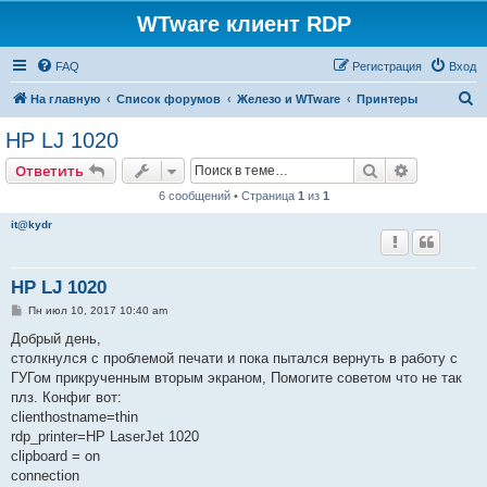
WTware клиент RDP
FAQ
Регистрация
Вход
П
На главную
Список форумов
Железо и WTware
Принтеры
о
HP LJ 1020
и
Поиск
Расширен
Ответить
с
6 сообщений • Страница
1
из
1
к
it@kydr
HP LJ 1020
С
Пн июл 10, 2017 10:40 am
о
о
Добрый день,
б
столкнулся с проблемой печати и пока пытался вернуть в работу с
щ
е
ГУГом прикрученным вторым экраном, Помогите советом что не так
н
плз. Конфиг вот:
и
е
clienthostname=thin
rdp_printer=HP LaserJet 1020
clipboard = on
connection