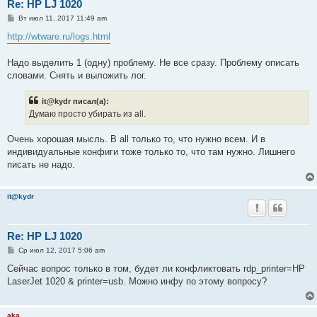
Re: HP LJ 1020
С
Вт июл 11, 2017 11:49 am
о
о
http://wtware.ru/logs.html
б
щ
е
Надо выделить 1 (одну) проблему. Не все сразу. Проблему описать
н
словами. Снять и выложить лог.
и
е
it@kydr писал(а):
Думаю просто убирать из all.
Очень хорошая мысль. В all только то, что нужно всем. И в
индивидуальные конфиги тоже только то, что там нужно. Лишнего
писать не надо.
it@kydr
Re: HP LJ 1020
С
Ср июл 12, 2017 5:06 am
о
о
Сейчас вопрос только в том, будет ли конфликтовать rdp_printer=HP
б
LaserJet 1020 & printer=usb. Можно инфу по этому вопросу?
щ
е
н
и
aka