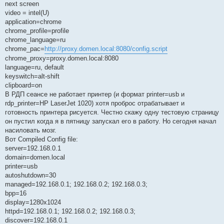
next screen
video = intel(U)
application=chrome
chrome_profile=profile
chrome_language=ru
chrome_pac=
http://proxy.domen.local:8080/config.script
chrome_proxy=proxy.domen.local:8080
language=ru, default
keyswitch=alt-shift
clipboard=on
В РДП сеансе не работает принтер (и формат printer=usb и
rdp_printer=HP LaserJet 1020) хотя проброс отрабатывает и
готовность принтера рисуется. Честно скажу одну тестовую страницу
он пустил когда я в пятницу запускал его в работу. Но сегодня начал
насиловать мозг.
Вот Compiled Config file:
server=192.168.0.1
domain=domen.local
printer=usb
autoshutdown=30
managed=192.168.0.1; 192.168.0.2; 192.168.0.3;
bpp=16
display=1280x1024
httpd=192.168.0.1; 192.168.0.2; 192.168.0.3;
discover=192.168.0.1