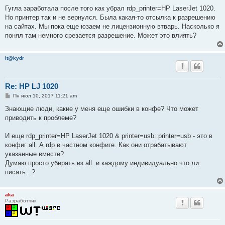
о
о
Гугла заработала после того как убрал rdp_printer=HP LaserJet 1020.
б
Но принтер так и не вернулся. Была какая-то отсылка к разрешению
щ
е
на сайтах. Мы пока еще юзаем не лицензионную втварь. Насколько я
н
понял там немного срезается разрешение. Может это влиять?
и
е
it@kydr
Re: HP LJ 1020
С
Пн июл 10, 2017 11:21 am
о
о
Знающие люди, какие у меня еще ошибки в конфе? Что может
б
приводить к проблеме?
щ
е
н
И еще rdp_printer=HP LaserJet 1020 & printer=usb: printer=usb - это в
и
е
конфиг all. А rdp в частном конфиге. Как они отрабатывают
указанные вместе?
Думаю просто убирать из all. и каждому индивидуально что ли
писать...?
aka
Разработчик