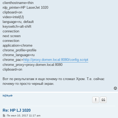
clienthostname=thin
rdp_printer=HP LaserJet 1020
clipboard=on
video=intel(U)
language=ru, default
keyswitch=alt-shift
connection
next screen
connection
application=chrome
chrome_profile=profile
chrome_language=ru
chrome_pac=
http://proxy.domen.local:8080/config.script
chrome_proxy=proxy.domen.local:8080
clipboard=on
Вот по результатам я еще почему-то сломал Хром. Т.е. сейчас
почему-то просто черный экран.
it@kydr
Re: HP LJ 1020
С
Пн июл 10, 2017 11:17 am