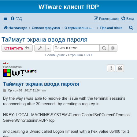
WTware клиент RDP
FAQ
Регистрация
Вход
П
На главную
Список форумов
О терминальных серверах
Tips and tricks
о
Таймаут экрана ввода пароля
и
Поиск
Расширен
Ответить
с
1 сообщение • Страница
1
из
1
к
aka
Разработчик
Таймаут экрана ввода пароля
С
Ср ноя 01, 2017 11:04 am
о
о
By the way i was able to resolve the issue with the terminal sessions
б
reconnecting after 30 seconds by creating a reg key in
щ
е
н
HKEY_LOCAL_MACHINE\SYSTEM\CurrentControlSet\Current\Terminal
и
е
Server\WinStations\RDP-Tcp
and creating a Dword called LogonTimeout with a hex value 86400 for 1
day.