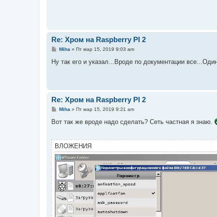
н
и
е
Re: Хром на Raspberry PI 2
С
Miha
»
Пт мар 15, 2019 9:03 am
о
о
Ну так его и указал...Вроде по документации все...Оди
б
щ
е
н
и
е
Re: Хром на Raspberry PI 2
С
Miha
»
Пт мар 15, 2019 9:21 am
о
о
Вот так же вроде надо сделать? Сеть частная я знаю.
б
щ
е
н
ВЛОЖЕНИЯ
и
е