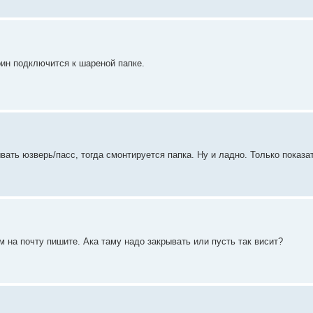
тоин подключится к шареной папке.
вать юзверь/пасс, тогда смонтируется папка. Ну и ладно. Только показат
м на почту пишите. Ака таму надо закрывать или пусть так висит?