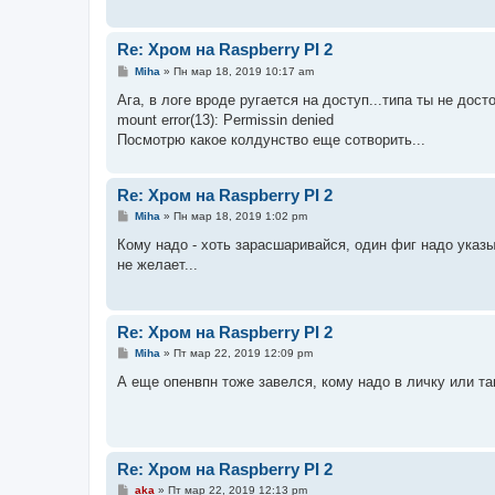
н
и
е
Re: Хром на Raspberry PI 2
С
Miha
»
Пн мар 18, 2019 10:17 am
о
о
Ага, в логе вроде ругается на доступ...типа ты не дос
б
mount error(13): Permissin denied
щ
е
Посмотрю какое колдунство еще сотворить...
н
и
е
Re: Хром на Raspberry PI 2
С
Miha
»
Пн мар 18, 2019 1:02 pm
о
о
Кому надо - хоть зарасшаривайся, один фиг надо указы
б
не желает...
щ
е
н
и
е
Re: Хром на Raspberry PI 2
С
Miha
»
Пт мар 22, 2019 12:09 pm
о
о
А еще опенвпн тоже завелся, кому надо в личку или та
б
щ
е
н
и
е
Re: Хром на Raspberry PI 2
С
aka
»
Пт мар 22, 2019 12:13 pm