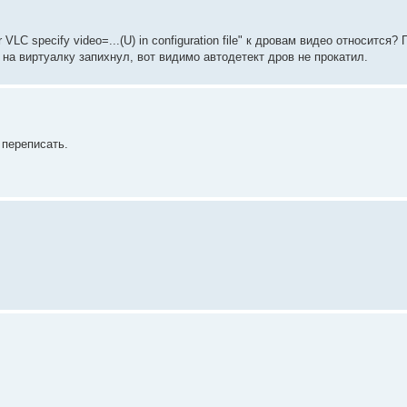
VLC specify video=...(U) in configuration file" к дровам видео относится?
на виртуалку запихнул, вот видимо автодетект дров не прокатил.
л переписать.