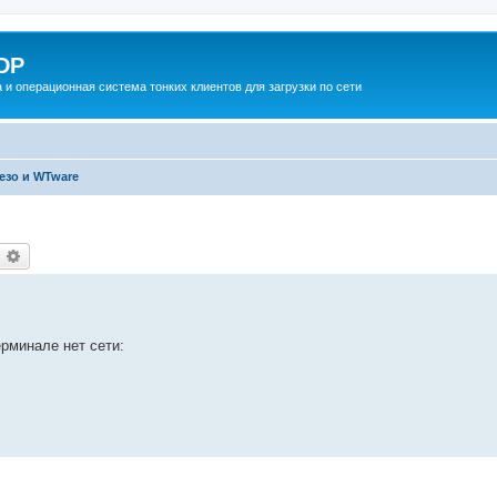
DP
 и операционная система тонких клиентов для загрузки по сети
езо и WTware
оиск
Расширенный поиск
ерминале нет сети: