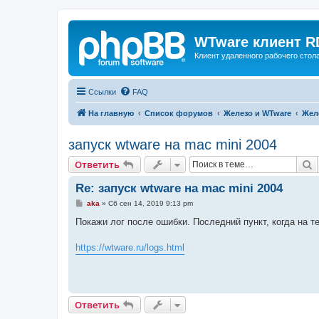
WTware клиент R
Клиент удаленного рабочего стола
Ссылки
FAQ
На главную
Список форумов
Железо и WTware
Жел
запуск wtware на mac mini 2004
П
Ответить
Re: запуск wtware на mac mini 2004
С
aka
»
Сб сен 14, 2019 9:13 pm
о
о
Покажи лог после ошибки. Последний пункт, когда на т
б
щ
е
https://wtware.ru/logs.html
н
и
е
Ответить