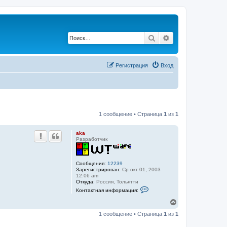
Поиск
Расширенный по
Регистрация
Вход
1 сообщение • Страница
1
из
1
aka
Разработчик
Сообщения:
12239
Зарегистрирован:
Ср окт 01, 2003
12:06 am
Откуда:
Роcсия, Тольятти
К
Контактная информация:
о
н
В
т
е
а
1 сообщение • Страница
1
из
1
р
к
н
т