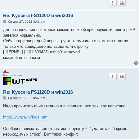
[     printer 0] [  272.686115] [PRINT ERROR] Failed to write 
[     printer 0] [  272.686260] [PRINT ERROR] Failed to write 
[     printer 0] [  272.687001] [PRINT ERROR] Failed to write 
Re: Kyocera FS1120D и win2016
[     printer 0] [  272.687220] [PRINT ERROR] Failed to write 
С
[     printer 0] [  272.687369] [PRINT ERROR] Failed to write 
Ср апр 27, 2022 3:41 pm
о
[     printer 0] [  272.687597] [PRINT ERROR] Failed to write 
о
для развенчания некоторых моментов моей криворукости принтер HP
[     printer 0] [  272.687749] [PRINT ERROR] Failed to write 
б
завелся нормально.
[     printer 0] [  272.687892] [PRINT ERROR] Failed to write 
щ
е
[     printer 0] [  272.688034] [PRINT ERROR] Failed to write 
Сейчас при очередной перезагрузке терминала я заметил в логах
н
[     printer 0] [  272.688177] [PRINT ERROR] Failed to write 
только что вошедшего пользователя строчку
и
е
[ KERNEL] [ 161.603428] usblp0: removed
мыслей нет совсем.
aka
Разработчик
Re: Kyocera FS1120D и win2016
С
Ср апр 27, 2022 6:47 pm
о
о
Надо прочитать внимательно и выполнить все так, как написано:
б
щ
е
http://wtware.ru/logs.html
н
и
е
Особенно внимательно отнестись к пункту 2: "удалить всё кроме
необходимых строк". Вот такой конфиг: