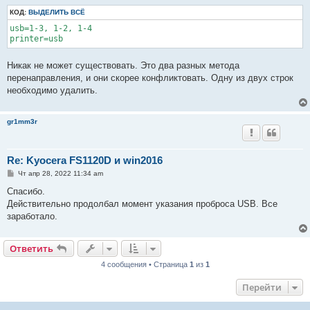
КОД:
ВЫДЕЛИТЬ ВСЁ
usb=1-3, 1-2, 1-4

printer=usb
Никак не может существовать. Это два разных метода
перенаправления, и они скорее конфликтовать. Одну из двух строк
необходимо удалить.
gr1mm3r
Re: Kyocera FS1120D и win2016
С
Чт апр 28, 2022 11:34 am
о
о
Спасибо.
б
Действительно продолбал момент указания проброса USB. Все
щ
е
заработало.
н
и
е
Ответить
4 сообщения • Страница
1
из
1
Перейти