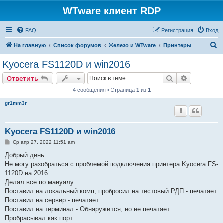
WTware клиент RDP
FAQ
Регистрация
Вход
П
На главную
Список форумов
Железо и WTware
Принтеры
о
Kyocera FS1120D и win2016
и
Поиск
Расширен
Ответить
с
4 сообщения • Страница
1
из
1
к
gr1mm3r
Kyocera FS1120D и win2016
С
Ср апр 27, 2022 11:51 am
о
о
Добрый день.
б
Не могу разобраться с проблемой подключения принтера Kyocera FS-
щ
е
1120D на 2016
н
Делал все по мануалу:
и
е
Поставил на локальный комп, пробросил на тестовый РДП - печатает.
Поставил на сервер - печатает
Поставил на терминал - Обнаружился, но не печатает
Пробрасывал как порт