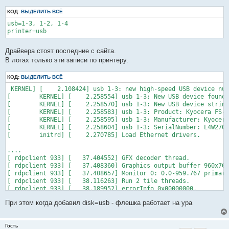
КОД:
ВЫДЕЛИТЬ ВСЁ
usb=1-3, 1-2, 1-4

Драйвера стоят последние с сайта.
В логах только эти записи по принтеру.
КОД:
ВЫДЕЛИТЬ ВСЁ
 KERNEL] [    2.108424] usb 1-3: new high-speed USB device num
[        KERNEL] [    2.258554] usb 1-3: New USB device found,
[        KERNEL] [    2.258570] usb 1-3: New USB device string
[        KERNEL] [    2.258583] usb 1-3: Product: Kyocera FS-1
[        KERNEL] [    2.258595] usb 1-3: Manufacturer: Kyocera
[        KERNEL] [    2.258604] usb 1-3: SerialNumber: L4W2702
[        initrd] [    2.270785] Load Ethernet drivers.

....

[ rdpclient 933] [   37.404552] GFX decoder thread.

[ rdpclient 933] [   37.408360] Graphics output buffer 960x768
[ rdpclient 933] [   37.408657] Monitor 0: 0.0-959.767 primary
[ rdpclient 933] [   38.116263] Run 2 tile threads.

[ rdpclient 933] [   38.189952] errorInfo 0x00000000.

[ rdpclient 933] [   38.632145] SessionId 0x00000001: domain\u
При этом когда добавил disk=usb - флешка работает на ура
[        KERNEL] [   38.688577] usblp0: removed

[     printer 0] [  272.680811] [PRINT ERROR] Failed to open p
[     printer 0] [  272.685741] [PRINT ERROR] Failed to write 
Гость
[     printer 0] [  272.685965] [PRINT ERROR] Failed to write 