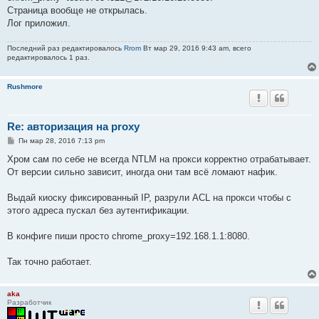
н
Страница вообще не открылась.
и
е
Лог приложил.
Последний раз редактировалось
Rrom
Вт мар 29, 2016 9:43 am, всего
редактировалось 1 раз.
Rushmore
Re: авторизация на proxy
С
Пн мар 28, 2016 7:13 pm
о
о
Хром сам по себе не всегда NTLM на прокси корректно отрабатывает.
б
От версии сильно зависит, иногда они там всё ломают нафик.
щ
е
н
Выдай киоску фиксированный IP, разрули ACL на прокси чтобы с
и
е
этого адреса пускал без аутентификации.
В конфиге пиши просто chrome_proxy=192.168.1.1:8080.
Так точно работает.
aka
Разработчик