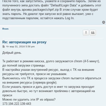
После того, как запуститесь, укажете и сохраните пароль. Затем из
полученного зипа достать файл "Default\Login Data" и добавить этот
файл внутрь архива packages\chprf.zip В этом случае хром будет
знать пароль. Но диалог при запуске всё равно вылазит, уже с
подставленным паролем, остаётся нажать Log In.
Rrom
Re: авторизация на proxy
С
Чт мар 31, 2016 5:56 pm
о
о
Добрый день.
б
щ
е
Тк работает в режиме киоска, долго загружается chrom (4-5 минут),
н
до полной загрузки страницы.
и
е
В настройка указан внутренний ресурс, выход с ТК на внешние
ресурсы не требуется, прокси не указываем.
Выяснилось что ТК в процессе загрузки chrom пытается обратиться
на внешние ресурсы (сервера google).
Если указать прокси и дать доступ в инет то загрузка проходит
довольно быстро, но тут возникает проблема с авторизацией на
прокси
Можно ли удалить эти IP из образа?
173.194.222.139:443