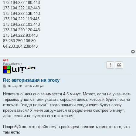
173.194.222.190:443
173.194.222.102:443
173.194.222.138:443
173.194.222.113:443
173.194.222.101:443
173.194.220.120:443
173.194.222.93:443
87.250.250.106:80
64.233.164.239:443
aka
Разработчик
Re: авторизация на proxy
С
Чт мар 31, 2016 7:40 pm
о
о
Непоянтно, чем оно занимается 4-5 минут. Может, если не указывать
б
терминалу шлюз, или указать хороший шлюз, который будет честно
щ
е
отвечать "сюда нельзя", тогда попытки соединения будут сразу
н
прерываться? У меня загружается определённо быстрее 5 минут,
и
е
даже если я не пускаю его в интернет.
Попробуй вот этот файл ему в packages/ положить вместо того, что
там есть: