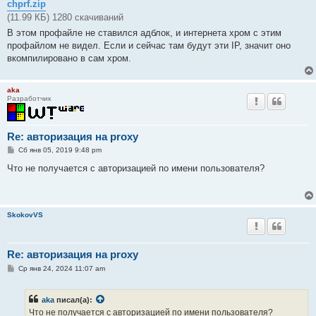
chprf.zip
(11.99 КБ) 1280 скачиваний
В этом профайле не ставился адблок, и интернета хром с этим
профайлом не видел. Если и сейчас там будут эти IP, значит оно
вкомпилировано в сам хром.
aka
Разработчик
Re: авторизация на proxy
С
Сб янв 05, 2019 9:48 pm
о
о
Что не получается с авторизацией по имени пользователя?
б
щ
е
н
и
SkokovVS
е
Re: авторизация на proxy
С
Ср янв 24, 2024 11:07 am
о
о
б
aka
писал(а):
щ
е
Что не получается с авторизацией по имени пользователя?