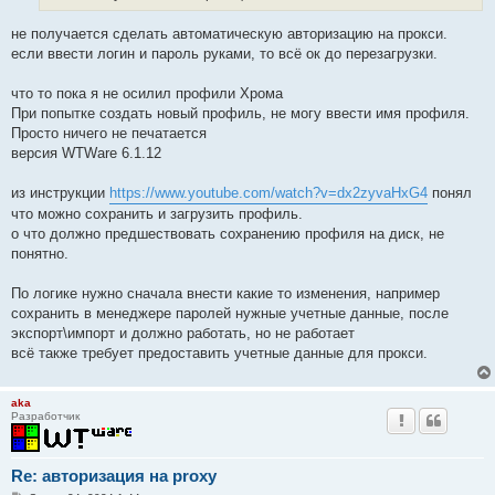
н
и
е
не получается сделать автоматическую авторизацию на прокси.
если ввести логин и пароль руками, то всё ок до перезагрузки.
что то пока я не осилил профили Хрома
При попытке создать новый профиль, не могу ввести имя профиля.
Просто ничего не печатается
версия WTWare 6.1.12
из инструкции
https://www.youtube.com/watch?v=dx2zyvaHxG4
понял
что можно сохранить и загрузить профиль.
о что должно предшествовать сохранению профиля на диск, не
понятно.
По логике нужно сначала внести какие то изменения, например
сохранить в менеджере паролей нужные учетные данные, после
экспорт\импорт и должно работать, но не работает
всё также требует предоставить учетные данные для прокси.
aka
Разработчик
Re: авторизация на proxy