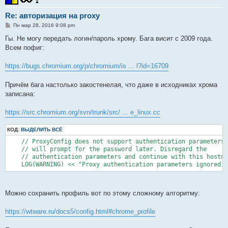
Re: авторизация на proxy
С
Пн мар 28, 2016 9:08 pm
о
о
Гы. Не могу передать логин/пароль хрому. Бага висит с 2009 года.
б
Всем пофиг:
щ
е
н
https://bugs.chromium.org/p/chromium/is ... l?id=16709
и
е
Причём бага настолько закостенелая, что даже в исходниках хрома
записана:
https://src.chromium.org/svn/trunk/src/ ... e_linux.cc
КОД:
ВЫДЕЛИТЬ ВСЁ
    // ProxyConfig does not support authentication parameters,
    // will prompt for the password later. Disregard the

    // authentication parameters and continue with this hostna
    LOG(WARNING) << "Proxy authentication parameters ignored, 
Можно сохранить профиль вот по этому сложному алгоритму:
https://wtware.ru/docs5/config.html#chrome_profile