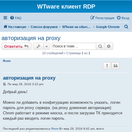
WTware клиент RDP
FAQ
Регистрация
Вход
П
На главную
Список форумов
WTware на обычных x86-совместимых компьютерах (PC)
Google Chrome
о
авторизация на proxy
и
Поиск
Расширен
Ответить
с
10 сообщений • Страница
1
из
1
к
Rrom
авторизация на proxy
С
Пн мар 28, 2016 3:22 pm
о
о
Добрый день!
б
щ
е
Можно ли добавить в конфигурацию возможность указать, логин
н
пароль для proxy сервера. (на proxy доменная авторизация)
и
е
Chrom работает в режиме киоска, и после загрузки ТК приходится
каждый раз вводить логин пароль.
Последний раз редактировалось
Rrom
Вт мар 29, 2016 9:42 am, всего