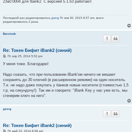
о
23а0:0004 для Ibank2. С версией 5.1.63 работают.
б
щ
е
н
Последний раз редактировалось
gserg
Пт янв 30, 2015 8:57 am, всего
и
редактировалось 2 раза.
е
Barvinok
Re: Токен Бифит iBank2 (синий)
С
Пт апр 25, 2014 5:52 pm
о
о
У меня тоже. Благодарю!
б
щ
е
Надо сказать, что при пользовании iBank'ом ничего не мешает
н
сохранять до 30 ключей (в расширенном режиме) на один носитель.
и
е
Т.е. не надо даже покупать у банков новые носители (стоимостью 1,5
т.р, на секундочу!). Так им и говорите: "iBank Key у нас уже есть, мы
сгенерим ключ на него".
gserg
Re: Токен Бифит iBank2 (синий)
С
Пт май 23, 2014 8:09 am