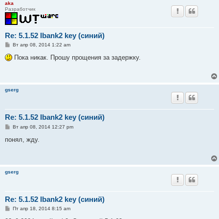
aka
Разработчик
Re: 5.1.52 Ibank2 key (синий)
С
Вт апр 08, 2014 1:22 am
о
о
Пока никак. Прошу прощения за задержку.
б
щ
е
н
и
gserg
е
Re: 5.1.52 Ibank2 key (синий)
С
Вт апр 08, 2014 12:27 pm
о
о
понял, жду.
б
щ
е
н
и
gserg
е
Re: 5.1.52 Ibank2 key (синий)
С
Пт апр 18, 2014 8:15 am
о