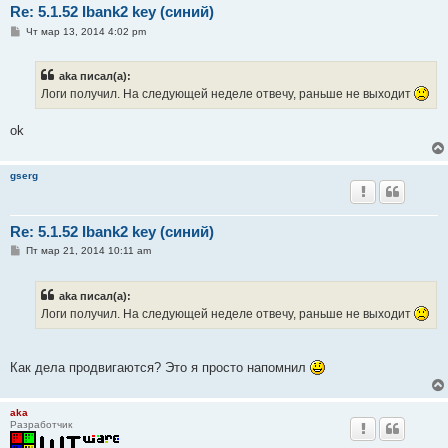
Re: 5.1.52 Ibank2 key (синий)
С
Чт мар 13, 2014 4:02 pm
о
о
б
aka писал(а):
щ
е
Логи получил. На следующей неделе отвечу, раньше не выходит
н
и
е
ok
gserg
Re: 5.1.52 Ibank2 key (синий)
С
Пт мар 21, 2014 10:11 am
о
о
б
aka писал(а):
щ
е
Логи получил. На следующей неделе отвечу, раньше не выходит
н
и
е
Как дела продвигаются? Это я просто напомнил
aka
Разработчик