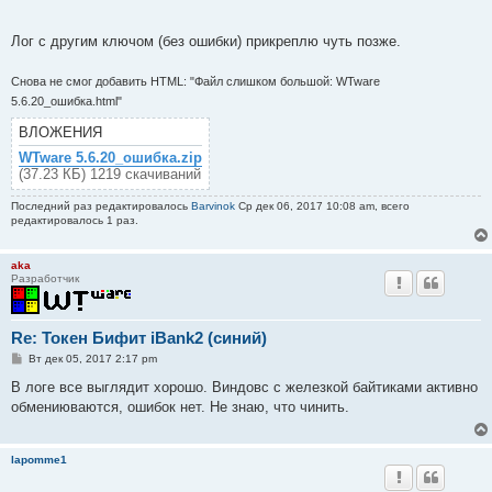
Лог с другим ключом (без ошибки) прикреплю чуть позже.
Снова не смог добавить HTML: "Файл слишком большой: WTware
5.6.20_ошибка.html"
ВЛОЖЕНИЯ
WTware 5.6.20_ошибка.zip
(37.23 КБ) 1219 скачиваний
Последний раз редактировалось
Barvinok
Ср дек 06, 2017 10:08 am, всего
редактировалось 1 раз.
aka
Разработчик
Re: Токен Бифит iBank2 (синий)
С
Вт дек 05, 2017 2:17 pm
о
о
В логе все выглядит хорошо. Виндовс с железкой байтиками активно
б
обмениюваются, ошибок нет. Не знаю, что чинить.
щ
е
н
и
lapomme1
е