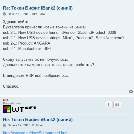
Re: Токен Бифит iBank2 (синий)
С
Пт янв 12, 2018 10:18 am
о
о
Здравствуйте.
б
Бухгалтера принесли новые токены из банка:
щ
е
usb 2-1: New USB device found, idVendor=23a0, idProduct=0008
н
usb 2-1: New USB device strings: Mfr=1, Product=2, SerialNumber=0
и
е
usb 2-1: Product: ANGARA
usb 2-1: Manufacturer: BIFIT
Сходу запустить их не получилось.
Данные токены можно как-то заставить работать?
В виндовом RDP всё пробросилось.
Спасибо.
aka
Разработчик
Re: Токен Бифит iBank2 (синий)
С
Пт янв 12, 2018 11:16 am
о
о
http://wtware.ru/docs5/smartcard.html