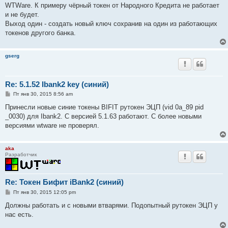
н
WTWare. К примеру чёрный токен от Народного Кредита не работает
и
е
и не будет.
Выход один - создать новый ключ сохранив на один из работающих
токенов другого банка.
gserg
Re: 5.1.52 Ibank2 key (синий)
С
Пт янв 30, 2015 8:56 am
о
о
Принесли новые синие токены BIFIT рутокен ЭЦП (vid 0a_89 pid
б
_0030) для Ibank2. С версией 5.1.63 работают. С более новыми
щ
е
версиями wtware не проверял.
н
и
е
aka
Разработчик
Re: Токен Бифит iBank2 (синий)
С
Пт янв 30, 2015 12:05 pm
о
о
Должны работать и с новыми втварями. Подопытный рутокен ЭЦП у
б
нас есть.
щ
е