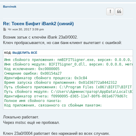
н
и
Barvinok
е
Re: Токен Бифит iBank2 (синий)
С
Чт ноя 30, 2017 3:09 pm
о
о
Возник затык с ключём iBank 23a0/0002.
б
Ключ пробрасывается, но сам банк-клиент вылетает с ошибкой:
щ
е
н
КОД:
ВЫДЕЛИТЬ ВСЁ
и
е
Имя сбойного приложения: nmBIFITSigner.exe, версия: 0.0.0.0, м
Имя сбойного модуля: BIFITSigner_0.dll, версия: 0.0.0.0, метка
Код исключения: 0xc0000005

Смещение ошибки: 0x00154a27

Идентификатор сбойного процесса: 0x3c84

Время запуска сбойного приложения: 0x01d36772a8442312

Путь сбойного приложения: C:\Program Files (x86)\BIFIT\BIFIT S
Путь сбойного модуля: C:\Users\Администратор\AppData\Local\BIF
Идентификатор отчета: f0990095-d365-11e7-80f6-001e6779d67c

Полное имя сбойного пакета: 

Код приложения, связанного со сбойным пакетом:
Локально работает.
Через mstsc ещё не пробовал.
Ключ 23a0/0004 работает без нареканий во всех случаях.