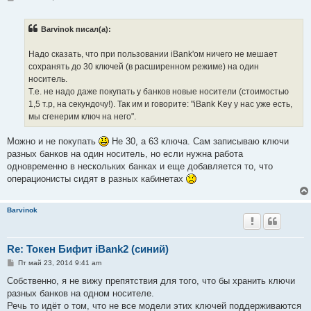
о
о
б
Barvinok писал(а):
щ
е
н
Надо сказать, что при пользовании iBank'ом ничего не мешает
и
е
сохранять до 30 ключей (в расширенном режиме) на один
носитель.
Т.е. не надо даже покупать у банков новые носители (стоимостью
1,5 т.р, на секундочу!). Так им и говорите: "iBank Key у нас уже есть,
мы сгенерим ключ на него".
Можно и не покупать
Не 30, а 63 ключа. Сам записываю ключи
разных банков на один носитель, но если нужна работа
одновременно в нескольких банках и еще добавляется то, что
операционисты сидят в разных кабинетах
Barvinok
Re: Токен Бифит iBank2 (синий)
С
Пт май 23, 2014 9:41 am
о
о
Собственно, я не вижу препятствия для того, что бы хранить ключи
б
разных банков на одном носителе.
щ
е
Речь то идёт о том, что не все модели этих ключей поддерживаются