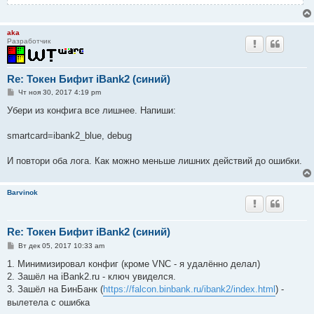
aka
Разработчик
Re: Токен Бифит iBank2 (синий)
С
Чт ноя 30, 2017 4:19 pm
о
о
Убери из конфига все лишнее. Напиши:
б
щ
е
smartcard=ibank2_blue, debug
н
и
е
И повтори оба лога. Как можно меньше лишних действий до ошибки.
Barvinok
Re: Токен Бифит iBank2 (синий)
С
Вт дек 05, 2017 10:33 am
о
о
1. Минимизировал конфиг (кроме VNC - я удалённо делал)
б
2. Зашёл на iBank2.ru - ключ увиделся.
щ
е
3. Зашёл на БинБанк (
https://falcon.binbank.ru/ibank2/index.html
) -
н
вылетела с ошибка
и
е