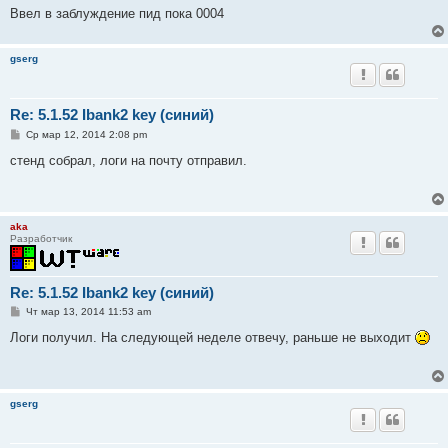
Ввел в заблуждение пид пока 0004
gserg
Re: 5.1.52 Ibank2 key (синий)
С
Ср мар 12, 2014 2:08 pm
о
о
стенд собрал, логи на почту отправил.
б
щ
е
н
и
aka
е
Разработчик
Re: 5.1.52 Ibank2 key (синий)
С
Чт мар 13, 2014 11:53 am
о
о
Логи получил. На следующей неделе отвечу, раньше не выходит
б
щ
е
н
и
gserg
е