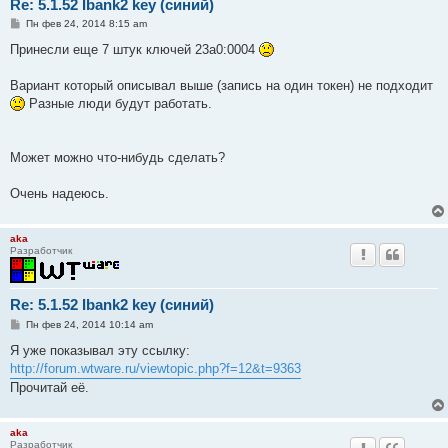
Re: 5.1.52 Ibank2 key (синий)
С
Пн фев 24, 2014 8:15 am
о
о
Принесли еще 7 штук ключей 23а0:0004
б
щ
е
Вариант который описывал выше (запись на один токен) не подходит
н
Разные люди будут работать.
и
е
Может можно что-нибудь сделать?
Очень надеюсь.
aka
Разработчик
Re: 5.1.52 Ibank2 key (синий)
С
Пн фев 24, 2014 10:14 am
о
о
Я уже показывал эту ссылку:
б
http://forum.wtware.ru/viewtopic.php?f=12&t=9363
щ
е
Прочитай её.
н
и
е
aka
Разработчик