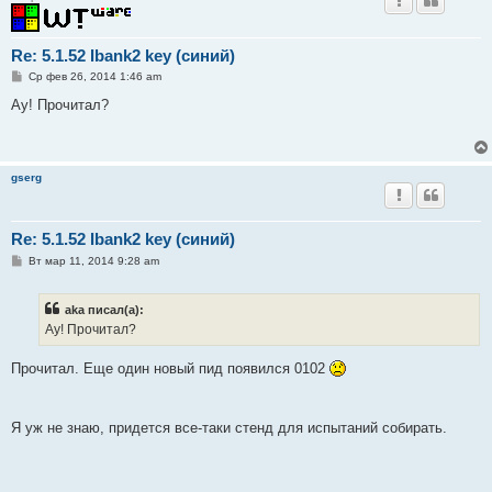
Re: 5.1.52 Ibank2 key (синий)
С
Ср фев 26, 2014 1:46 am
о
о
Ау! Прочитал?
б
щ
е
н
и
gserg
е
Re: 5.1.52 Ibank2 key (синий)
С
Вт мар 11, 2014 9:28 am
о
о
б
aka писал(а):
щ
е
Ау! Прочитал?
н
и
е
Прочитал. Еще один новый пид появился 0102
Я уж не знаю, придется все-таки стенд для испытаний собирать.