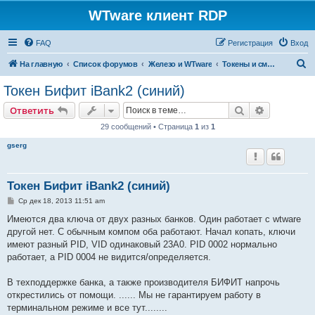
WTware клиент RDP
FAQ
Регистрация
Вход
П
На главную
Список форумов
Железо и WTware
Токены и смарт-карты
о
Токен Бифит iBank2 (синий)
и
Поиск
Расширен
Ответить
с
29 сообщений • Страница
1
из
1
к
gserg
Токен Бифит iBank2 (синий)
С
Ср дек 18, 2013 11:51 am
о
о
Имеются два ключа от двух разных банков. Один работает с wtware
б
другой нет. С обычным компом оба работают. Начал копать, ключи
щ
е
имеют разный PID, VID одинаковый 23A0. PID 0002 нормально
н
работает, а PID 0004 не видится/определяется.
и
е
В техподдержке банка, а также производителя БИФИТ напрочь
открестились от помощи. ...... Мы не гарантируем работу в
терминальном режиме и все тут........