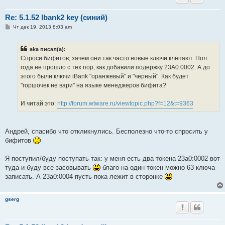
Re: 5.1.52 Ibank2 key (синий)
С
Чт дек 19, 2013 8:03 am
о
о
б
aka писал(а):
щ
е
Спроси бифитов, зачем они так часто новые ключи клепают. Пол
н
года не прошло с тех пор, как добавили подержку 23A0:0002. А до
и
е
этого были ключи iBank "оранжевый" и "черный". Как будет
"горшочек не вари" на языке менеджеров бифита?
И читай это:
http://forum.wtware.ru/viewtopic.php?f=12&t=9363
Андрей, спасибо что откликнулись. Бесполезно что-то спросить у
бифитов
Я поступил/буду поступать так: у меня есть два токена 23a0:0002 вот
туда и буду все засовывать
благо на один токен можно 63 ключа
записать. А 23а0:0004 пусть пока лежит в сторонке
gserg