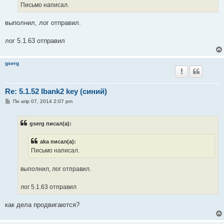
е
Письмо написал.
н
и
е
выполнил, лог отправил.
лог 5.1.63 отправил
gserg
Re: 5.1.52 Ibank2 key (синий)
С
Пн апр 07, 2014 2:07 pm
о
о
б
gserg писал(а):
щ
е
н
aka писал(а):
и
е
Письмо написал.
выполнил, лог отправил.
лог 5.1.63 отправил
как дела продвигаются?