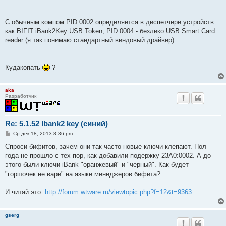
С обычным компом PID 0002 определяется в диспетчере устройств
как BIFIT iBank2Key USB Token, PID 0004 - безлико USB Smart Card
reader (я так понимаю стандартный виндовый драйвер).
Кудакопать
?
aka
Разработчик
Re: 5.1.52 Ibank2 key (синий)
С
Ср дек 18, 2013 8:36 pm
о
о
Спроси бифитов, зачем они так часто новые ключи клепают. Пол
б
года не прошло с тех пор, как добавили подержку 23A0:0002. А до
щ
е
этого были ключи iBank "оранжевый" и "черный". Как будет
н
"горшочек не вари" на языке менеджеров бифита?
и
е
И читай это:
http://forum.wtware.ru/viewtopic.php?f=12&t=9363
gserg