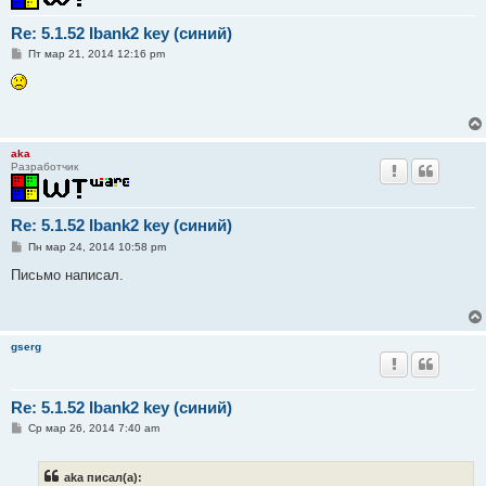
Re: 5.1.52 Ibank2 key (синий)
С
Пт мар 21, 2014 12:16 pm
о
о
б
щ
е
н
и
aka
е
Разработчик
Re: 5.1.52 Ibank2 key (синий)
С
Пн мар 24, 2014 10:58 pm
о
о
Письмо написал.
б
щ
е
н
и
gserg
е
Re: 5.1.52 Ibank2 key (синий)
С
Ср мар 26, 2014 7:40 am
о
о
б
aka писал(а):
щ